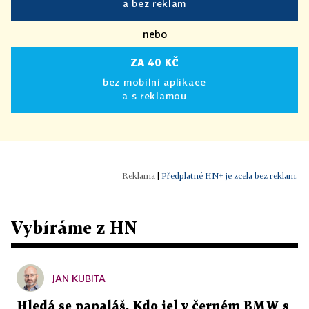
a bez reklam
nebo
ZA 40 KČ
bez mobilní aplikace
a s reklamou
|
Předplatné HN+ je zcela bez reklam.
Vybíráme z HN
JAN KUBITA
Hledá se papaláš. Kdo jel v černém BMW s