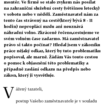
montér. Ve firmě se stalo zvykem nás posílat
na zahraniční služební cesty (většinou letecky)
v sobotu nebo v něděli. Zaměstnavatel nám za
tento čas strávený na cestě(který bývá 8 - 11
hodin) neproplácí mzdu ani neuznává
náhradní volno. Zkráceně řečeno,cestujeme ve
svém volném čase zadarmo. Má zaměstnavatel
právo si takto počínat? Hledal jsem v zákoníku
práce nějaký odkaz, který by tuto problematiku
popisoval, ale marně. Žádám Vás touto cestou
o pomoc k objasnění této problematiky a
případně zaslání odkazu na předpis nebo
zákon, který ji vysvětluje.
V
ážený tazateli,
postup Vašeho zaměstnavatele je v souladu