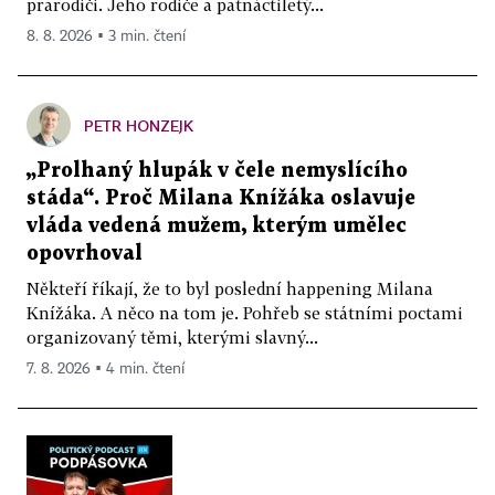
prarodiči. Jeho rodiče a patnáctiletý...
8. 8. 2026 ▪ 3 min. čtení
PETR HONZEJK
„Prolhaný hlupák v čele nemyslícího
stáda“. Proč Milana Knížáka oslavuje
vláda vedená mužem, kterým umělec
opovrhoval
Někteří říkají, že to byl poslední happening Milana
Knížáka. A něco na tom je. Pohřeb se státními poctami
organizovaný těmi, kterými slavný...
7. 8. 2026 ▪ 4 min. čtení