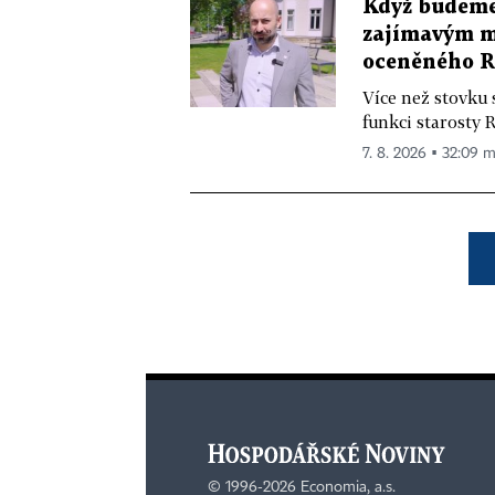
Když budeme 
zajímavým mě
oceněného R
Více než stovku 
funkci starosty 
7. 8. 2026 ▪ 32:09 m
©
1996-2026
Economia, a.s.