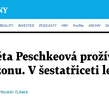
REALITY
INVESTICE
PODCASTY
HRY
PročNe
ARCHIV
D
ta Peschkeová proží
onu. V šestatřiceti l
PŘEHRÁT ČLÁNEK