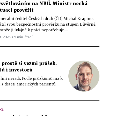
ysvětlováním na NBÚ. Ministr nechá
ituaci prověřit
nerální ředitel Českých drah (ČD) Michal Krapinec
átil svou bezpečnostní prověrku na stupeň Důvěrné,
otože ji údajně k práci nepotřebuje....
 8. 2026 ▪ 2 min. čtení
 prostě si vezmi prášek.
tů i investorů
 velmi neradi. Podle průzkumů má k
z deseti amerických pacientů....
KU