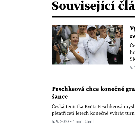
Související čl
V
r
Če
ho
Sl
4. 
Peschkeová chce konečně gra
šance
Česká tenistka Květa Peschkeová myslí
pětatřiceti letech konečně vyhrát turna
5. 9. 2010 ▪ 1 min. čtení