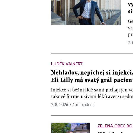
v
s
Ge
vr
pr
7.
LUDĚK VAINERT
Nehladov, nepíchej si injekci,
Eli Lilly má svatý grál pacien
Injekce si běžní lidé sami píchají jen
takové formě užívání léků averzi sedm 
7. 8. 2026 ▪ 4 min. čtení
ZELENÁ OBEC RO