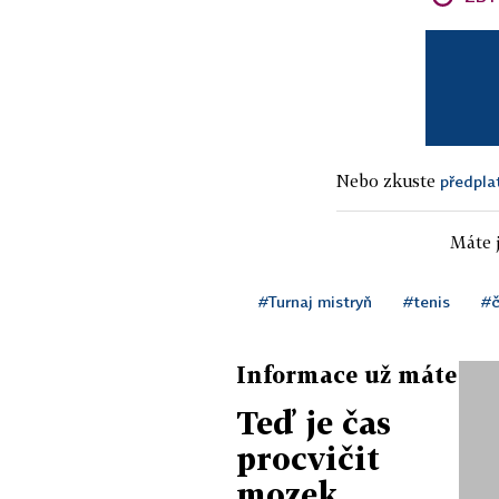
Nebo zkuste
předpla
Máte j
#Turnaj mistryň
#tenis
#č
Informace už máte
Teď je čas
procvičit
mozek