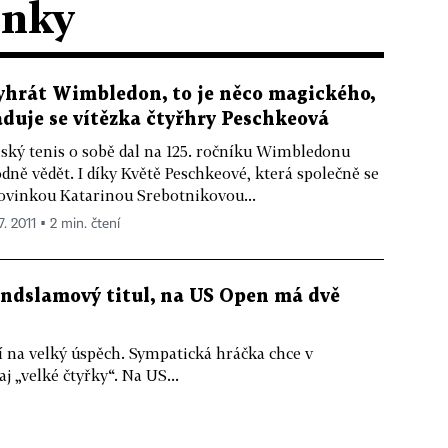
ánky
yhrát Wimbledon, to je něco magického,
aduje se vítězka čtyřhry Peschkeová
ský tenis o sobě dal na 125. ročníku Wimbledonu
dně vědět. I díky Květě Peschkeové, která společně se
ovinkou Katarinou Srebotnikovou...
7. 2011 ▪ 2 min. čtení
ndslamový titul, na US Open má dvě
 na velký úspěch. Sympatická hráčka chce v
j „velké čtyřky“. Na US...