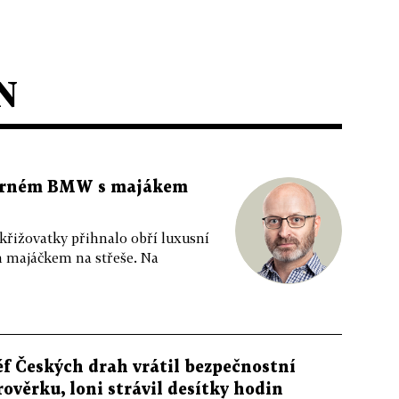
N
 černém BMW s majákem
 křižovatky přihnalo obří luxusní
m majáčkem na střeše. Na
éf Českých drah vrátil bezpečnostní
rověrku, loni strávil desítky hodin