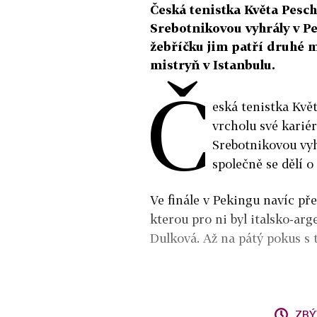
Česká tenistka Květa Pesc
Srebotnikovou vyhrály v Pe
žebříčku jim patří druhé mí
mistryň v Istanbulu.
Č
eská tenistka Květ
vrcholu své karié
Srebotnikovou vyhr
společně se dělí 
Ve finále v Pekingu navíc př
kterou pro ni byl italsko-arg
Dulková. Až na pátý pokus s t
ZBÝ