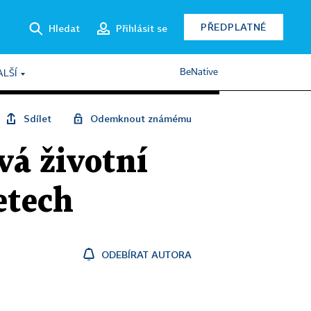
PŘEDPLATNÉ
Hledat
Přihlásit se
BeNative
ALŠÍ
Sdílet
Odemknout známému
vá životní
etech
ODEBÍRAT AUTORA