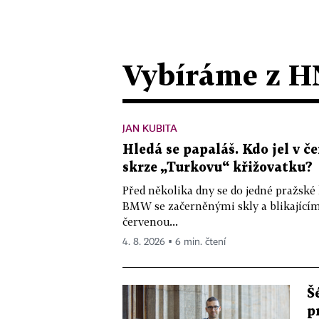
Vybíráme z H
JAN KUBITA
Hledá se papaláš. Kdo jel v
skrze „Turkovu“ křižovatku?
Před několika dny se do jedné pražské
BMW se začerněnými skly a blikající
červenou...
4. 8. 2026 ▪ 6 min. čtení
Š
p