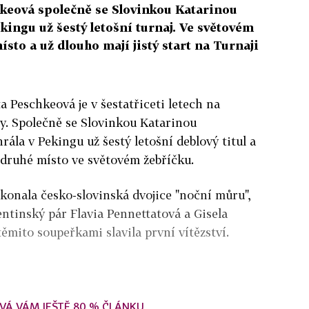
hkeová společně se Slovinkou Katarinou
kingu už šestý letošní turnaj. Ve světovém
sto a už dlouho mají jistý start na Turnaji
a Peschkeová je v šestatřiceti letech na
ry. Společně se Slovinkou Katarinou
ála v Pekingu už šestý letošní deblový titul a
o druhé místo ve světovém žebříčku.
ekonala česko-slovinská dvojice "noční můru",
entinský pár Flavia Pennettatová a Gisela
ěmito soupeřkami slavila první vítězství.
VÁ VÁM JEŠTĚ 80 % ČLÁNKU