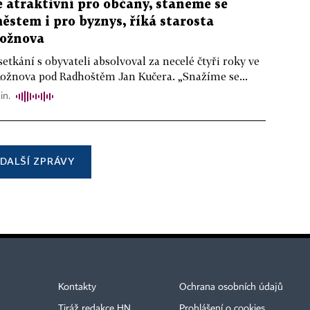
atraktivní pro občany, staneme se
stem i pro byznys, říká starosta
ožnova
setkání s obyvateli absolvoval za necelé čtyři roky ve
Rožnova pod Radhoštěm Jan Kučera. „Snažíme se...
in.
DALŠÍ ZPRÁVY
Kontakty
Ochrana osobních údajů
Tiráž redakce HN
Prohlášení o cookies