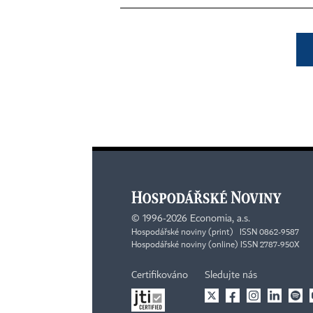
©
1996-2026
Economia, a.s.
Hospodářské noviny (print) ISSN 0862-9587
Hospodářské noviny (online) ISSN 2787-950X
Certifikováno
Sledujte nás