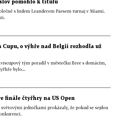
 slov pomohlo k titulu
polečně s Indem Leanderem Paesem turnaj v Miami.
zi.
is Cupu, o výhře nad Belgií rozhodla už
aviscupový tým poradil v městečku Bree s domácím,
yřhře bylo...
ve finále čtyřhry na US Open
 světovými jedničkami prokázaly, že pokud se sejdou
konkurenci.