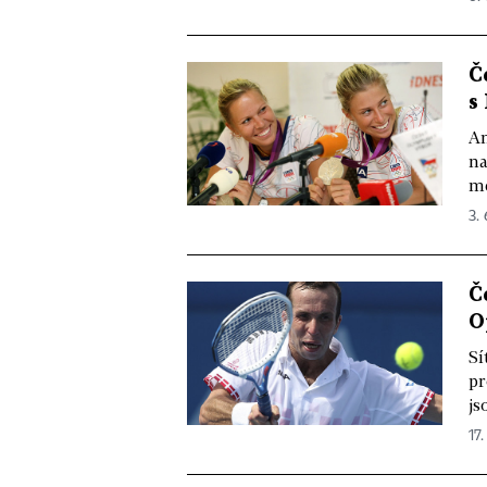
Č
s
An
na
me
3. 
Č
O
Sí
pr
js
17.