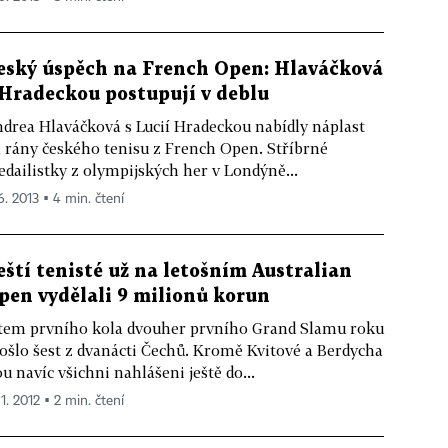
eský úspěch na French Open: Hlaváčková
 Hradeckou postupují v deblu
drea Hlaváčková s Lucií Hradeckou nabídly náplast
 rány českého tenisu z French Open. Stříbrné
dailistky z olympijských her v Londýně...
6. 2013 ▪ 4 min. čtení
eští tenisté už na letošním Australian
pen vydělali 9 milionů korun
tem prvního kola dvouher prvního Grand Slamu roku
ošlo šest z dvanácti Čechů. Kromě Kvitové a Berdycha
ou navíc všichni nahlášeni ještě do...
 1. 2012 ▪ 2 min. čtení