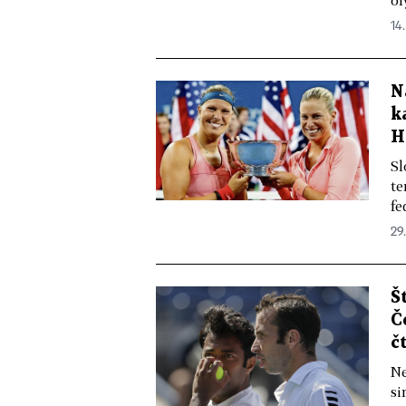
ol
14.
N
k
H
Sl
te
fe
29.
Š
Č
č
Ne
si