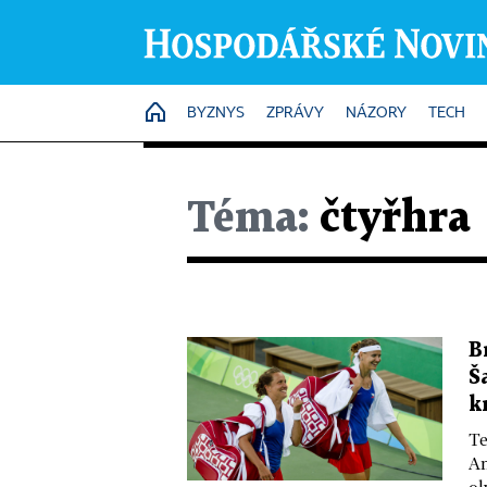
HOME
BYZNYS
ZPRÁVY
NÁZORY
TECH
Téma:
čtyřhra
B
Š
k
Te
An