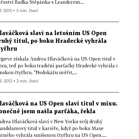
tězství Radka Štěpánka s Leanderem...
9. 2013 ▪ 3 min. čtení
laváčková slaví na letošním US Open
ruhý titul, po boku Hradecké vyhrála
tyřhru
jprve získala Andrea Hlaváčková na US Open titul v
xu, teď po boku tradiční parťačky Hradecké vyhrála i
nskou čtyřhru. "Nedokážu uvěřit,...
9. 2013 ▪ 3 min. čtení
laváčková na US Open slaví titul v mixu.
onečně jsem našla parťáka, řekla
drea Hlaváčková slaví v New Yorku svůj druhý
andslamový titul v kariéře, když po boku Maxe
rného vyhrála smíšenou čtyřhru na US Open....