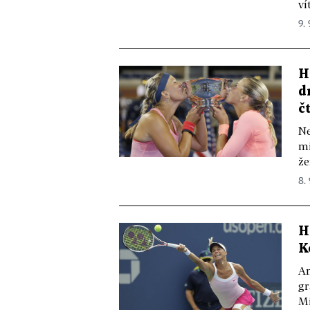
ví
9. 
H
d
č
Ne
mi
že
8. 
H
K
An
gr
Mi