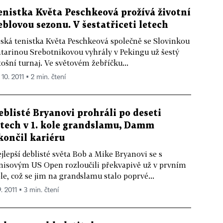
enistka Květa Peschkeová prožívá životní
eblovou sezonu. V šestatřiceti letech
ská tenistka Květa Peschkeová společně se Slovinkou
tarinou Srebotnikovou vyhrály v Pekingu už šestý
tošní turnaj. Ve světovém žebříčku...
 10. 2011 ▪ 2 min. čtení
eblisté Bryanovi prohráli po deseti
etech v 1. kole grandslamu, Damm
končil kariéru
jlepší deblisté světa Bob a Mike Bryanovi se s
nisovým US Open rozloučili překvapivě už v prvním
le, což se jim na grandslamu stalo poprvé...
9. 2011 ▪ 3 min. čtení