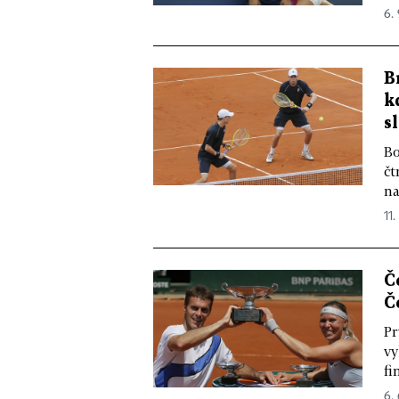
6. 
B
k
s
Bo
čt
na
11.
Č
Č
Pr
vy
fi
6. 