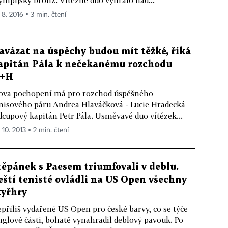
ympijský bronz. Vítězné duo vyhrálo nad...
 8. 2016 ▪ 3 min. čtení
avázat na úspěchy budou mít těžké, říká
apitán Pála k nečekanému rozchodu
+H
ova pochopení má pro rozchod úspěšného
nisového páru Andrea Hlaváčková - Lucie Hradecká
dcupový kapitán Petr Pála. Usměvavé duo vítězek...
 10. 2013 ▪ 2 min. čtení
těpánek s Paesem triumfovali v deblu.
eští tenisté ovládli na US Open všechny
tyřhry
příliš vydařené US Open pro české barvy, co se týče
nglové části, bohatě vynahradil deblový pavouk. Po