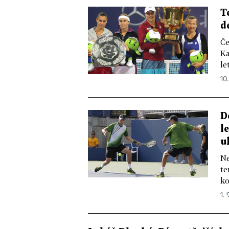
T
d
Če
Ka
le
10.
D
l
u
Ne
te
ko
1. 