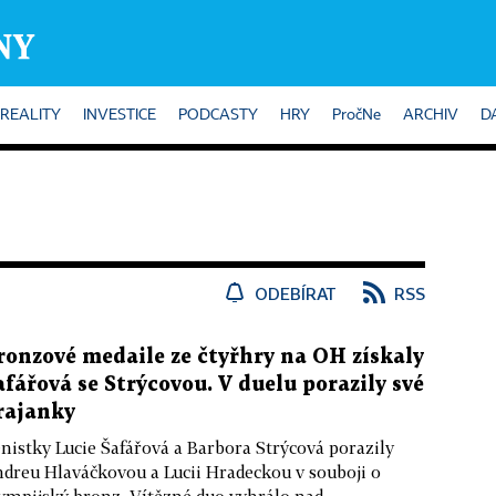
REALITY
INVESTICE
PODCASTY
HRY
PročNe
ARCHIV
D
ODEBÍRAT
RSS
ronzové medaile ze čtyřhry na OH získaly
afářová se Strýcovou. V duelu porazily své
rajanky
nistky Lucie Šafářová a Barbora Strýcová porazily
dreu Hlaváčkovou a Lucii Hradeckou v souboji o