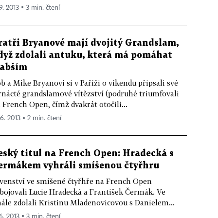
9. 2013 ▪ 3 min. čtení
ratři Bryanové mají dvojitý Grandslam,
dyž zdolali antuku, která má pomáhat
labším
b a Mike Bryanovi si v Paříži o víkendu připsali své
rnácté grandslamové vítězství (podruhé triumfovali
 French Open, čímž dvakrát otočili...
 6. 2013 ▪ 2 min. čtení
eský titul na French Open: Hradecká s
ermákem vyhráli smíšenou čtyřhru
venství ve smíšené čtyřhře na French Open
bojovali Lucie Hradecká a František Čermák. Ve
nále zdolali Kristinu Mladenovicovou s Danielem...
6. 2013 ▪ 3 min. čtení