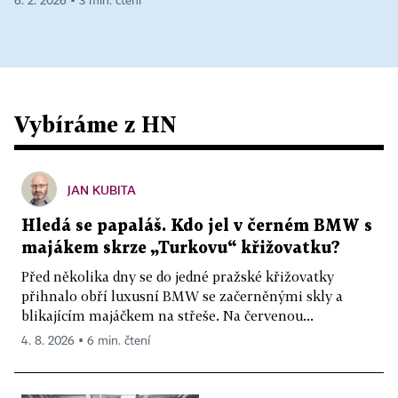
6. 2. 2026 ▪ 3 min. čtení
Vybíráme z HN
JAN KUBITA
Hledá se papaláš. Kdo jel v černém BMW s
majákem skrze „Turkovu“ křižovatku?
Před několika dny se do jedné pražské křižovatky
přihnalo obří luxusní BMW se začerněnými skly a
blikajícím majáčkem na střeše. Na červenou...
4. 8. 2026 ▪ 6 min. čtení