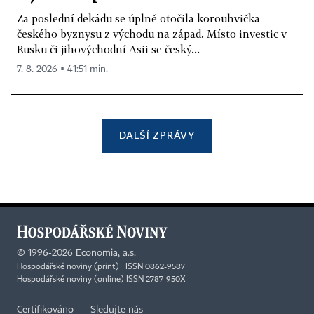
Za poslední dekádu se úplně otočila korouhvička
českého byznysu z východu na západ. Místo investic v
Rusku či jihovýchodní Asii se český...
7. 8. 2026 ▪ 41:51 min.
DALŠÍ ZPRÁVY
©
1996-2026
Economia, a.s.
Hospodářské noviny (print) ISSN 0862-9587
Hospodářské noviny (online) ISSN 2787-950X
Certifikováno
Sledujte nás