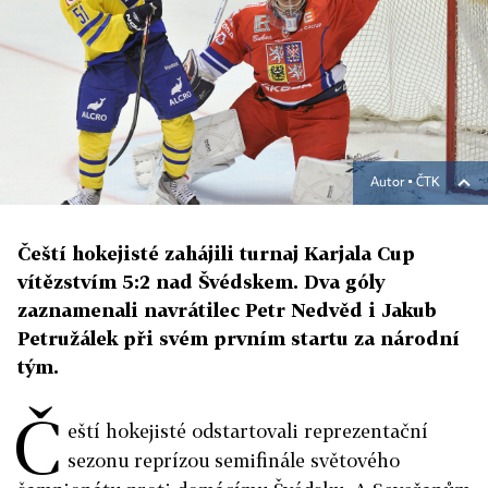
Autor ▪
ČTK
Čeští hokejisté zahájili turnaj Karjala Cup
vítězstvím 5:2 nad Švédskem. Dva góly
zaznamenali navrátilec Petr Nedvěd i Jakub
Petružálek při svém prvním startu za národní
tým.
Č
eští hokejisté odstartovali reprezentační
sezonu reprízou semifinále světového