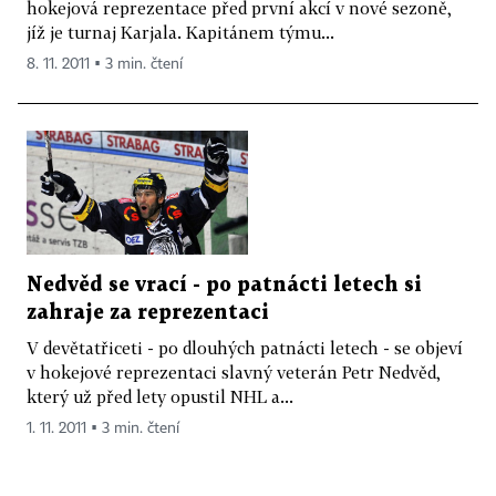
hokejová reprezentace před první akcí v nové sezoně,
jíž je turnaj Karjala. Kapitánem týmu...
8. 11. 2011 ▪ 3 min. čtení
Nedvěd se vrací - po patnácti letech si
zahraje za reprezentaci
V devětatřiceti - po dlouhých patnácti letech - se objeví
v hokejové reprezentaci slavný veterán Petr Nedvěd,
který už před lety opustil NHL a...
1. 11. 2011 ▪ 3 min. čtení