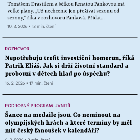
Tomášem Drastilem a šéfkou Renatou Pánkovou má
velké plány. „Už nechceme jen přežívat sezonu od
sezony,“ říká v rozhovoru Pánková. Přidat...
10. 3. 2026 ▪ 13 min. čtení
ROZHOVOR
Nepotřebuju trefit investiční homerun, říká
Patrik Eliáš. Jak si drží životní standard a
probouzí v dětech hlad po úspěchu?
16. 2. 2026 ▪ 17 min. čtení
PODROBNÝ PROGRAM UVNITŘ
Šance na medaile jsou. Co neminout na
olympijských hrách a které termíny by měl
mít český fanoušek v kalendáři?