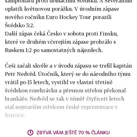
šampionátu proti domácímu Švédsku. A Seveřanům
oplatili květnovou porážku. V úvodním zápase
nového ročníku Euro Hockey Tour porazili
Švédsko 5:2.
Další zápas čeká Česko v sobotu proti Finsku,
které ve druhém včerejším zápase prohrálo s
Ruskem 1:2 po samostatných nájezdech.
Češi začali skvěle a v úvodu zápasu se trefil kapitán
Petr Nedvěd. Útočník, který se do národního týmu
vrátil po 15 letech, vystihl ve vlastní třetině
švédskou rozehrávku a přesnou střelou překonal
brankáře. Nedvěd se tak v téměř čtyřiceti letech
stal nejstarším střelcem české reprezentace v
historii.
ZBÝVÁ VÁM JEŠTĚ 70 % ČLÁNKU