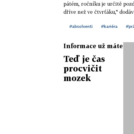
pátém, ročníku je určitě pozd
dříve než ve čtvrťáku,“ dodá
#absolventi
#kariéra
#pr
Informace už máte
Teď je čas
procvičit
mozek