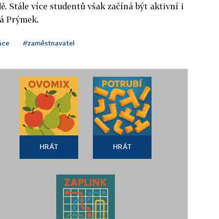
ě. Stále více studentů však začíná být aktivní i
vá Prýmek.
áce
#zaměstnavatel
HRÁT
HRÁT