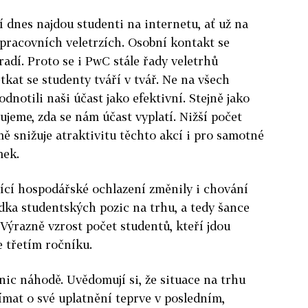
í dnes najdou studenti na internetu, ať už na
 pracovních veletrzích. Osobní kontakt se
adí. Proto se i PwC stále řady veletrhů
tkat se studenty tváří v tvář. Ne na všech
odnotili naši účast jako efektivní. Stejně jako
ujeme, zda se nám účast vyplatí. Nižší počet
ě snižuje atraktivitu těchto akcí i pro samotné
mek.
ící hospodářské ochlazení změnily i chování
dka studentských pozic na trhu, a tedy šance
 Výrazně vzrost počet studentů, kteří jdou
e třetím ročníku.
nic náhodě. Uvědomují si, že situace na trhu
jímat o své uplatnění teprve v posledním,