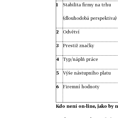
1
Stabilita firmy na trhu
(dlouhodobá perspektiva)
2
Odvětví
3
Prestiž značky
4
Typ/náplň práce
5
Výše nástupního platu
6
Firemní hodnoty
Kdo není on-line, jako by 