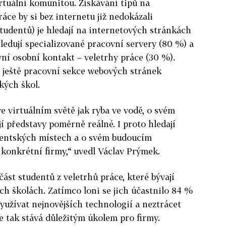
rtuální komunitou. Získávání tipů na
áce by si bez internetu již nedokázali
studentů) je hledají na internetových stránkách
sledují specializované pracovní servery (80 %) a
ní osobní kontakt – veletrhy práce (30 %).
í ještě pracovní sekce webových stránek
kých škol.
ve virtuálním světě jak ryba ve vodě, o svém
 představy poměrně reálné. I proto hledají
lventských místech a o svém budoucím
konkrétní firmy,“ uvedl Václav Prýmek.
část studentů z veletrhů práce, které bývají
h školách. Zatímco loni se jich účastnilo 84 %
Využívat nejnovějších technologií a neztrácet
e tak stává důležitým úkolem pro firmy.