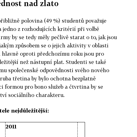
dnost nad zlato
přibližně polovina (49 %) studentů považuje
jedno z rozhodujících kritérií při volbě
my by se tedy měly pečlivě starat o to, jak jsou
akým způsobem se o jejich aktivity v oblasti
A hlavně oproti předchozímu roku jsou pro
žitější než nástupní plat. Studenti se také
ramu společenské odpovědnosti svého nového
ruba třetina by bylo ochotna bezplatně
 formou pro bono služeb a čtvrtina by se
tví sociálního charakteru.
ele nejdůležitější:
2011