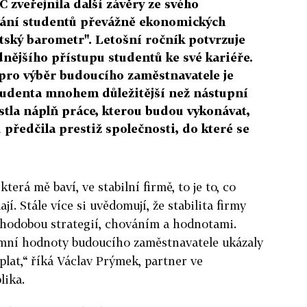
zveřejnila další závěry ze svého
ání studentů převážně ekonomických
tský barometr". Letošní ročník potvrzuje
ějšího přístupu studentů ke své kariéře.
 pro výběr budoucího zaměstnavatele je
 studenta mnohem důležitější než nástupní
stla náplň práce, kterou budou vykonávat,
předčila prestiž společnosti, do které se
která mě baví, ve stabilní firmě, to je to, co
jí. Stále více si uvědomují, že stabilita firmy
louhodobou strategií, chováním a hodnotami.
remní hodnoty budoucího zaměstnavatele ukázaly
 plat,“ říká Václav Prýmek, partner ve
lika.