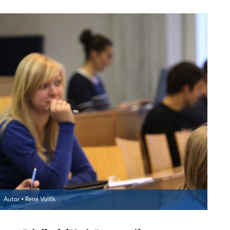
Autor ▪
René Volfík