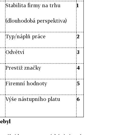
Stabilita firmy na trhu
1
(dlouhodobá perspektiva)
Typ/náplň práce
2
Odvětví
3
Prestiž značky
4
Firemní hodnoty
5
Výše nástupního platu
6
nebyl