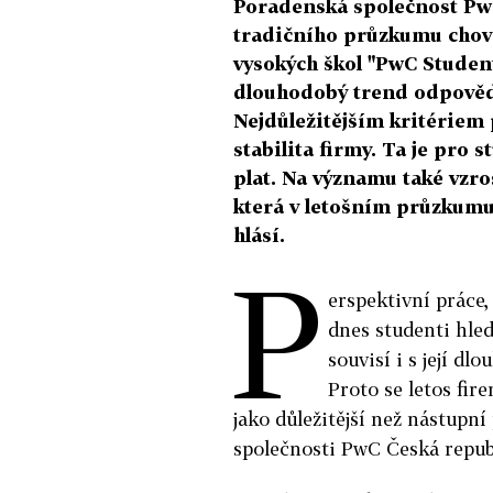
Poradenská společnost PwC 
tradičního průzkumu chov
vysokých škol "PwC Studen
dlouhodobý trend odpovědn
Nejdůležitějším kritériem
stabilita firmy. Ta je pro
plat. Na významu také vzro
která v letošním průzkumu 
hlásí.
P
erspektivní práce, 
dnes studenti hleda
souvisí i s její d
Proto se letos fi
jako důležitější než nástupní
společnosti PwC Česká repub