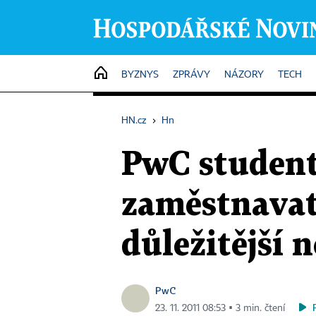
HOME
BYZNYS
ZPRÁVY
NÁZORY
TECH
HN.cz
›
Hn
PwC student
zaměstnavat
důležitější 
PwC
23. 11. 2011 08:53 ▪ 3 min. čtení