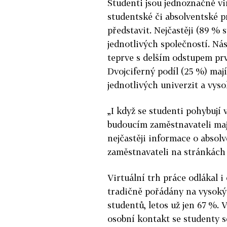
Studenti jsou jednoznačně vi
studentské či absolventské pr
představit. Nejčastěji (89 % 
jednotlivých společností. Ná
teprve s delším odstupem prv
Dvojciferný podíl (25 %) maj
jednotlivých univerzit a vyso
„I když se studenti pohybují 
budoucím zaměstnavateli mají
nejčastěji informace o abso
zaměstnavateli na stránkách 
Virtuální trh práce odlákal i 
tradičně pořádány na vysokýc
studentů, letos už jen 67 %. 
osobní kontakt se studenty s