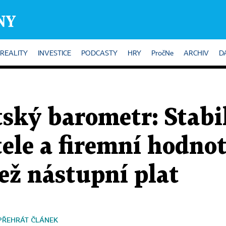
REALITY
INVESTICE
PODCASTY
HRY
PročNe
ARCHIV
D
ský barometr: Stabil
ele a firemní hodnot
než nástupní plat
PŘEHRÁT ČLÁNEK