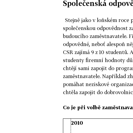
Společenská odpově
Stejně jako v loňském roce 
společenskou odpovědnost za 
budoucího zaměstnavatele. Fir
odpovědné, neboť alespoň něj
CSR zajímá 9 z 10 studentů. 
studenty firemní hodnoty důle
chtějí sami zapojit do prog
zaměstnavatele. Například zh
pomáhat neziskové organizaci
chtěla zapojit do dobrovolnic
Co je při volbě zaměstnavat
2010