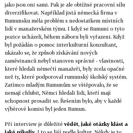
jako jsou oni sami. Pak je ale obtížné pracovní sílu
diverzifikovat. Například jistá německá firma v
Rumunsku měla problém s nedostatkem místních
lidí v manažerském týmu. I když se Rumuni o tyto
pozice ucházeli, během náboru byli vyřazeni. Když
byl požádán o pomoc interkulturní konzultant,
ukázalo se, že způsob získávání nových
zaměstnanců nebyl stanoven správně - vlastnosti,
které hledali němečtí manažeři, byly zcela opačné
než ty, které podporoval rumunský školský systém.
Zatímco mladým Rumunům se vštěpovalo, že se
nemají chlubit, Němci hledali lidi, kteří mají
schopnost prosadit se. Řešením bylo, aby v každé
výběrové komisi byl jeden Rumun.
Při interview je důležité
vědět
,
jaké otázky klást a
jaké nikoliv
. I to se liší podle kultur. Někdy je to