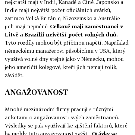
nejkratší mají v Indii, Kanadě a Číně. Japonsko a
Indie mají největší počet oficiálních svátků,
zatímco Velká Británie, Nizozemsko a Austrálie
jich mají nejméně.
Celkově mají zaměstnanci v
Litvě a Brazílii největší počet volných dnů.
Tyto rozdíly mohou být příčinou napětí. Například
německému manažerovi působícímu v USA, který
využívá volné dny stejně jako v Německu, mohou
jeho američtí kolegové, kteří jich nemají tolik,
závidět.
ANGAŽOVANOST
Mnohé mezinárodní firmy pracují s různými
anketami o angažovanosti svých zaměstnanců.
Výsledky se pak využívají ke zjištění faktorů, které
by mohly tuto angažovanost zvýšit.
Otázky se