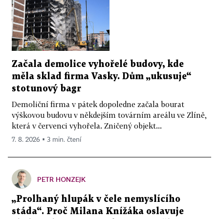
Začala demolice vyhořelé budovy, kde
měla sklad firma Vasky. Dům „ukusuje“
stotunový bagr
Demoliční firma v pátek dopoledne začala bourat
výškovou budovu v někdejším továrním areálu ve Zlíně,
která v červenci vyhořela. Zničený objekt...
7. 8. 2026 ▪ 3 min. čtení
PETR HONZEJK
„Prolhaný hlupák v čele nemyslícího
stáda“. Proč Milana Knížáka oslavuje