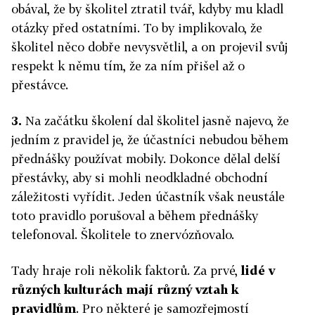
obával, že by školitel ztratil tvář, kdyby mu kladl
otázky před ostatními. To by implikovalo, že
školitel něco dobře nevysvětlil, a on projevil svůj
respekt k němu tím, že za ním přišel až o
přestávce.
3.
Na začátku školení dal školitel jasně najevo, že
jedním z pravidel je, že účastníci nebudou během
přednášky používat mobily. Dokonce dělal delší
přestávky, aby si mohli neodkladné obchodní
záležitosti vyřídit. Jeden účastník však neustále
toto pravidlo porušoval a během přednášky
telefonoval. Školitele to znervózňovalo.
Tady hraje roli několik faktorů. Za prvé,
lidé v
různých kulturách mají různý vztah k
pravidlům
. Pro některé je samozřejmostí