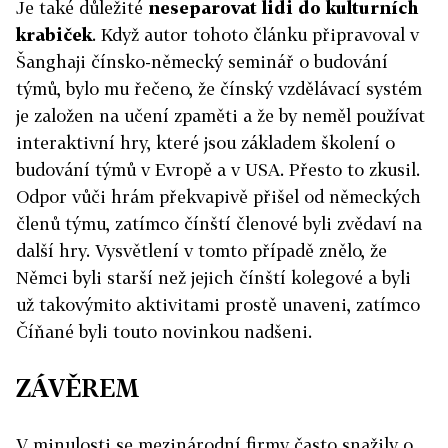
Je také důležité
neseparovat lidi do kulturních
krabiček
. Když autor tohoto článku připravoval v
Šanghaji čínsko-německý seminář o budování
týmů, bylo mu řečeno, že čínský vzdělávací systém
je založen na učení zpaměti a že by neměl používat
interaktivní hry, které jsou základem školení o
budování týmů v Evropě a v USA. Přesto to zkusil.
Odpor vůči hrám překvapivě přišel od německých
členů týmu, zatímco čínští členové byli zvědaví na
další hry. Vysvětlení v tomto případě znělo, že
Němci byli starší než jejich čínští kolegové a byli
už takovýmito aktivitami prostě unaveni, zatímco
Číňané byli touto novinkou nadšeni.
ZÁVĚREM
V minulosti se mezinárodní firmy často snažily o