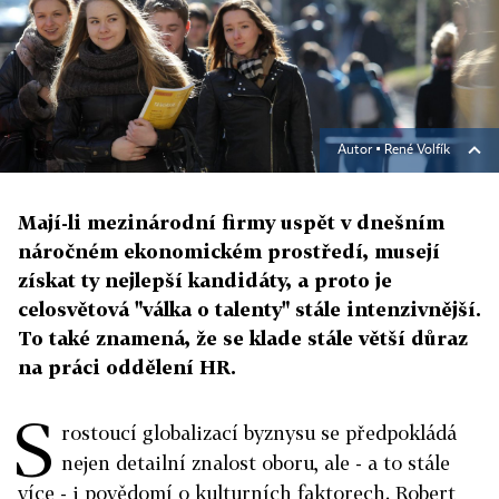
Autor ▪
René Volfík
Mají-li mezinárodní firmy uspět v dnešním
náročném ekonomickém prostředí, musejí
získat ty nejlepší kandidáty, a proto je
celosvětová "válka o talenty" stále intenzivnější.
To také znamená, že se klade stále větší důraz
na práci oddělení HR.
S
rostoucí globalizací byznysu se předpokládá
nejen detailní znalost oboru, ale - a to stále
více - i povědomí o kulturních faktorech. Robert