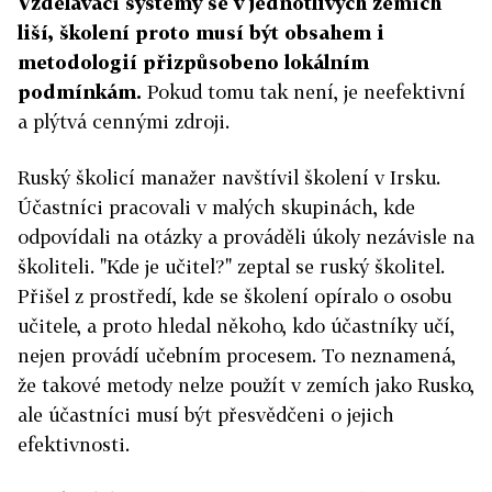
Vzdělávací systémy se v jednotlivých zemích
liší, školení proto musí být obsahem i
metodologií přizpůsobeno lokálním
podmínkám.
Pokud tomu tak není, je neefektivní
a plýtvá cennými zdroji.
Ruský školicí manažer navštívil školení v Irsku.
Účastníci pracovali v malých skupinách, kde
odpovídali na otázky a prováděli úkoly nezávisle na
školiteli. "Kde je učitel?" zeptal se ruský školitel.
Přišel z prostředí, kde se školení opíralo o osobu
učitele, a proto hledal někoho, kdo účastníky učí,
nejen provádí učebním procesem. To neznamená,
že takové metody nelze použít v zemích jako Rusko,
ale účastníci musí být přesvědčeni o jejich
efektivnosti.