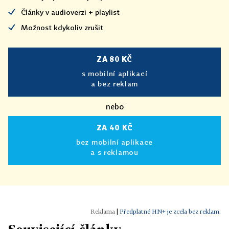
Články v audioverzi + playlist
Možnost kdykoliv zrušit
ZA 80 KČ
s mobilní aplikací
a bez reklam
nebo
ZA 40 KČ
bez mobilní aplikace
a s reklamou
|
Předplatné HN+ je zcela bez reklam.