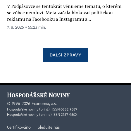
V Podpásovce se tentokrát věnujeme tématu, o kterém
se vůbec nemluví. Meta začala blokovat politickou
reklamu na Facebooku a Instagramu a...
7. 8. 2026 ▪ 55:23 min.
DALŠÍ ZPRÁVY
©
1996-2026
Economia, a.s.
Hospodářské noviny (print) ISSN 0862-9587
Hospodářské noviny (online) ISSN 2787-950X
Certifikováno
Sledujte nás