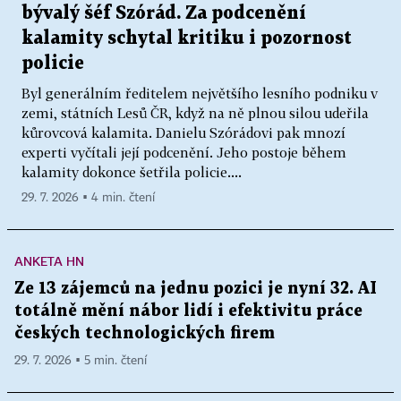
bývalý šéf Szórád. Za podcenění
kalamity schytal kritiku i pozornost
policie
Byl generálním ředitelem největšího lesního podniku v
zemi, státních Lesů ČR, když na ně plnou silou udeřila
kůrovcová kalamita. Danielu Szórádovi pak mnozí
experti vyčítali její podcenění. Jeho postoje během
kalamity dokonce šetřila policie....
29. 7. 2026 ▪ 4 min. čtení
ANKETA HN
Ze 13 zájemců na jednu pozici je nyní 32. AI
totálně mění nábor lidí i efektivitu práce
českých technologických firem
29. 7. 2026 ▪ 5 min. čtení