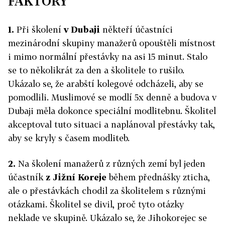
FAKTORY
1.
Při školení
v Dubaji
někteří účastníci
mezinárodní skupiny manažerů opouštěli místnost
i mimo normální přestávky na asi 15 minut. Stalo
se to několikrát za den a školitele to rušilo.
Ukázalo se, že arabští kolegové odcházeli, aby se
pomodlili. Muslimové se modlí 5x denně a budova v
Dubaji měla dokonce speciální modlitebnu. Školitel
akceptoval tuto situaci a naplánoval přestávky tak,
aby se kryly s časem modliteb.
2.
Na školení manažerů z různých zemí byl jeden
účastník
z Jižní Koreje
během přednášky zticha,
ale o přestávkách chodil za školitelem s různými
otázkami. Školitel se divil, proč tyto otázky
neklade ve skupině. Ukázalo se, že Jihokorejec se