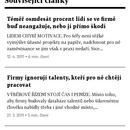
Související články
Téměř osmdesát procent lidí se ve firmě
buď neangažuje, nebo jí přímo škodí
LIDEM CHYBÍ MOTIVACE. Pro šéfy není těžké
vymýšlet úžasné projekty na papíře, nadchnout pro ně
zaměstnance se jim však v praxi nedaří. Sice...
12. 4. 2011 ▪ 6 min. čtení
Firmy ignorují talenty, kteří pro ně chtějí
pracovat
VÝBĚROVÉ ŘÍZENÍ STOJÍ ČAS I PENÍZE. Místo toho,
aby firmy budovaly databáze talentů nebo šikovnému
člověku nabídly třeba i jiné vhodné místo,...
21. 3. 2011 ▪ 5 min. čtení