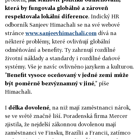
která by fungovala globálně a zároveň
respektovala lokální diference
. Indický HR
odborník Sanjeev Himachali se na své webové
stránce
www.sanjeevhimachali.com
dívá na
některé problémy, které ovlivňují globální
odměňování a benefity. Ty zahrnují rozdílné
životní náklady a standardy i rozdílné daňové
systémy. Vše je navíc ovlivněno jazykem a kulturou.
"
Benefit vysoce oceňovaný v jedné zemi může
být poměrně bezvýznamný v jiné
," píše
Himachali.
I
délka dovolené
, na niž mají zaměstnanci nárok,
se ve světě značně liší. Poradenská firma Mercer
zjistila, že nejdelší zákonnou dovolenou mají
zaměstnanci ve Finsku, Brazílii a Francii, zatímco