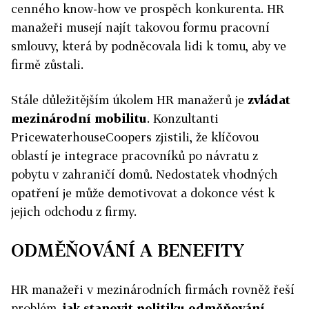
cenného know-how ve prospěch konkurenta. HR
manažeři musejí najít takovou formu pracovní
smlouvy, která by podněcovala lidi k tomu, aby ve
firmě zůstali.
Stále důležitějším úkolem HR manažerů je
zvládat
mezinárodní mobilitu
. Konzultanti
PricewaterhouseCoopers zjistili, že klíčovou
oblastí je integrace pracovníků po návratu z
pobytu v zahraničí domů. Nedostatek vhodných
opatření je může demotivovat a dokonce vést k
jejich odchodu z firmy.
ODMĚŇOVÁNÍ A BENEFITY
HR manažeři v mezinárodních firmách rovněž řeší
problém,
jak stanovit politiku odměňování,