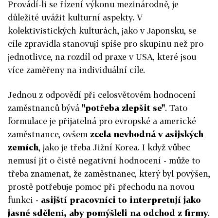
Provádí-li se řízení výkonu mezinárodně, je
důležité uvážit kulturní aspekty. V
kolektivistických kulturách, jako v Japonsku, se
cíle zpravidla stanovují spíše pro skupinu než pro
jednotlivce, na rozdíl od praxe v USA, které jsou
více zaměřeny na individuální cíle.
Jednou z odpovědí při celosvětovém hodnocení
zaměstnanců bývá
"potřeba zlepšit se"
. Tato
formulace je přijatelná pro evropské a americké
zaměstnance, ovšem
zcela nevhodná v asijských
zemích
, jako je třeba Jižní Korea. I když vůbec
nemusí jít o čistě negativní hodnocení - může to
třeba znamenat, že zaměstnanec, který byl povýšen,
prostě potřebuje pomoc při přechodu na novou
funkci -
asijští pracovníci to interpretují jako
jasné sdělení, aby pomýšleli na odchod z firmy
.