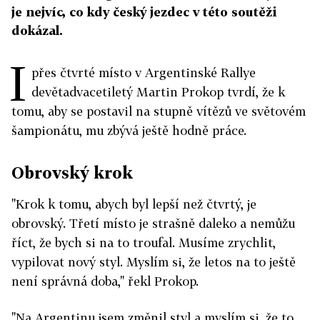
je nejvíc, co kdy český jezdec v této soutěži
dokázal.
I
přes čtvrté místo v Argentinské Rallye
devětadvacetiletý Martin Prokop tvrdí, že k
tomu, aby se postavil na stupně vítězů ve světovém
šampionátu, mu zbývá ještě hodně práce.
Obrovský krok
"Krok k tomu, abych byl lepší než čtvrtý, je
obrovský. Třetí místo je strašně daleko a nemůžu
říct, že bych si na to troufal. Musíme zrychlit,
vypilovat nový styl. Myslím si, že letos na to ještě
není správná doba," řekl Prokop.
"Na Argentinu jsem změnil styl a myslím si, že to