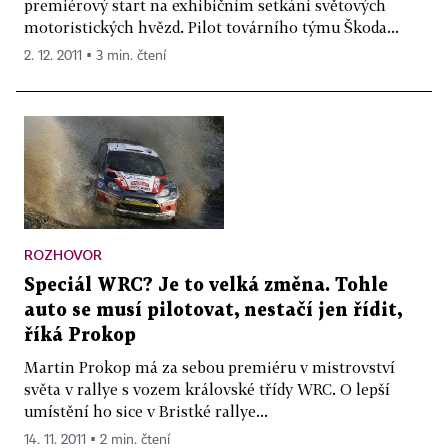
premiérový start na exhibičním setkání světových
motoristických hvězd. Pilot továrního týmu Škoda...
2. 12. 2011 ▪ 3 min. čtení
ROZHOVOR
Speciál WRC? Je to velká změna. Tohle
auto se musí pilotovat, nestačí jen řídit,
říká Prokop
Martin Prokop má za sebou premiéru v mistrovství
světa v rallye s vozem královské třídy WRC. O lepší
umístění ho sice v Bristké rallye...
14. 11. 2011 ▪ 2 min. čtení