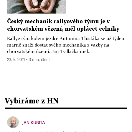
Český mechanik rallyového týmu je v
chorvatském vězení, měl uplácet celníky
Rallye tým kolem jezdce Antonína Tlusťáka se už týden
marně snaží dostat svého mechanika z vazby na
chorvatském území. Jan Tydlačka měl...
23. 5. 2011 ▪ 3 min. čtení
Vybíráme z HN
JAN KUBITA