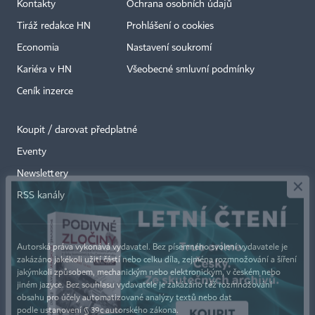
Kontakty
Ochrana osobních údajů
Tiráž redakce HN
Prohlášení o cookies
Economia
Nastavení soukromí
Kariéra v HN
Všeobecné smluvní podmínky
Ceník inzerce
Koupit / darovat předplatné
Eventy
×
Newslettery
RSS kanály
Autorská práva vykonává vydavatel. Bez písemného svolení vydavatele je
zakázáno jakékoli užití částí nebo celku díla, zejména rozmnožování a šíření
jakýmkoli způsobem, mechanickým nebo elektronickým, v českém nebo
jiném jazyce. Bez souhlasu vydavatele je zakázáno též rozmnožování
obsahu pro účely automatizované analýzy textů nebo dat
podle ustanovení § 39c autorského zákona.