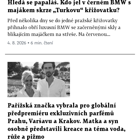
Hledá se papaláš. Kdo jel v černém BMW s
majákem skrze „Turkovu“ křižovatku?
Před několika dny se do jedné pražské křižovatky
přihnalo obří luxusní BMW se začerněnými skly a
blikajícím majáčkem na střeše. Na červenou...
4. 8. 2026 ▪ 6 min. čtení
Pařížská značka vybrala pro globální
předpremiéru exkluzivních parfémů
Prahu, Varšavu a Krakov. Matka a syn
osobně představili kreace na téma voda,
růže a pižmo