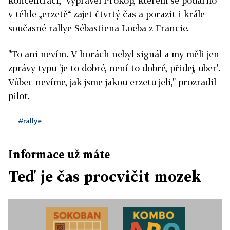
koncentraci," vyprávěl Prokop, kterém se podařilo
v téhle „erzetě“ zajet čtvrtý čas a porazit i krále
současné rallye Sébastiena Loeba z Francie.
"To ani nevím. V horách nebyl signál a my měli jen
zprávy typu 'je to dobré, není to dobré, přidej, uber'.
Vůbec nevíme, jak jsme jakou erzetu jeli," prozradil
pilot.
#rallye
Informace už máte
Teď je čas procvičit mozek