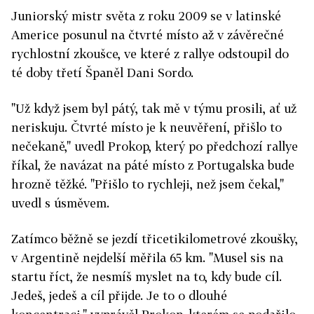
Juniorský mistr světa z roku 2009 se v latinské
Americe posunul na čtvrté místo až v závěrečné
rychlostní zkoušce, ve které z rallye odstoupil do
té doby třetí Španěl Dani Sordo.
"Už když jsem byl pátý, tak mě v týmu prosili, ať už
neriskuju. Čtvrté místo je k neuvěření, přišlo to
nečekaně," uvedl Prokop, který po předchozí rallye
říkal, že navázat na páté místo z Portugalska bude
hrozně těžké. "Přišlo to rychleji, než jsem čekal,"
uvedl s úsměvem.
Zatímco běžně se jezdí třicetikilometrové zkoušky,
v Argentině nejdelší měřila 65 km. "Musel sis na
startu říct, že nesmíš myslet na to, kdy bude cíl.
Jedeš, jedeš a cíl přijde. Je to o dlouhé