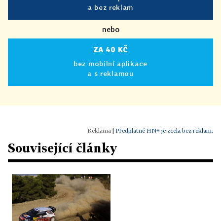
a bez reklam
nebo
ZA 40 KČ
bez mobilní aplikace
a s reklamou
|
Předplatné HN+ je zcela bez reklam.
Související články