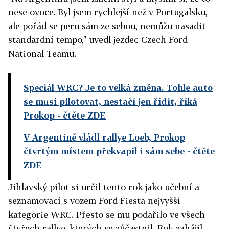
nese ovoce. Byl jsem rychlejší než v Portugalsku,
ale pořád se peru sám ze sebou, nemůžu nasadit
standardní tempo," uvedl jezdec Czech Ford
National Teamu.
Speciál WRC? Je to velká změna. Tohle auto
se musí pilotovat, nestačí jen řídit, říká
Prokop
- čtěte ZDE
V Argentině vládl rallye Loeb, Prokop
čtvrtým místem překvapil i sám sebe
- čtěte
ZDE
Jihlavský pilot si určil tento rok jako učební a
seznamovací s vozem Ford Fiesta nejvyšší
kategorie WRC. Přesto se mu podařilo ve všech
čtyřech rallye, kterých se zúčastnil. Rok zahájil