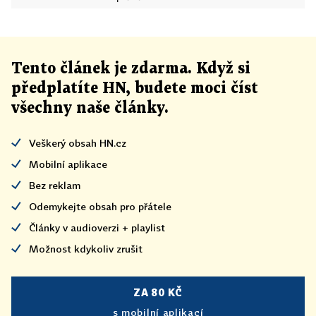
Tento článek
je
zdarma. Když si
předplatíte HN, budete moci číst
všechny naše články
.
Veškerý obsah HN.cz
Mobilní aplikace
Bez reklam
Odemykejte obsah pro přátele
Články v audioverzi + playlist
Možnost kdykoliv zrušit
ZA 80 KČ
s mobilní aplikací