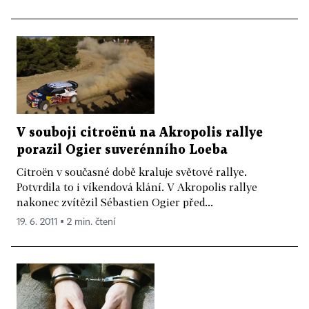
V souboji citroënů na Akropolis rallye
porazil Ogier suverénního Loeba
Citroën v současné době kraluje světové rallye.
Potvrdila to i víkendová klání. V Akropolis rallye
nakonec zvítězil Sébastien Ogier před...
19. 6. 2011 ▪ 2 min. čtení