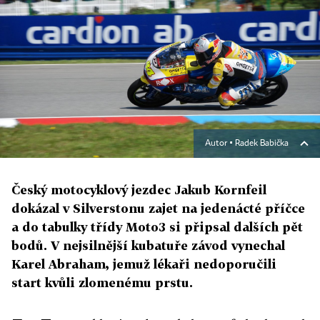
Autor ▪
Radek Babička
Český motocyklový jezdec Jakub Kornfeil
dokázal v Silverstonu zajet na jedenácté příčce
a do tabulky třídy Moto3 si připsal dalších pět
bodů. V nejsilnější kubatuře závod vynechal
Karel Abraham, jemuž lékaři nedoporučili
start kvůli zlomenému prstu.