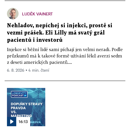
LUDĚK VAINERT
Nehladov, nepíchej si injekci, prostě si
vezmi prášek. Eli Lilly má svatý grál
pacientů i investorů
Injekce si běžní lidé sami píchají jen velmi neradi. Podle
průzkumů má k takové formě užívání léků averzi sedm
z deseti amerických pacientů....
6. 8. 2026 ▪ 4 min. čtení
16:13