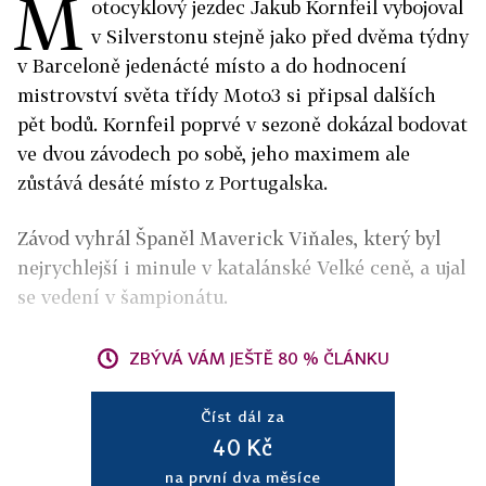
M
otocyklový jezdec Jakub Kornfeil vybojoval
v Silverstonu stejně jako před dvěma týdny
v Barceloně jedenácté místo a do hodnocení
mistrovství světa třídy Moto3 si připsal dalších
pět bodů. Kornfeil poprvé v sezoně dokázal bodovat
ve dvou závodech po sobě, jeho maximem ale
zůstává desáté místo z Portugalska.
Závod vyhrál Španěl Maverick Viňales, který byl
nejrychlejší i minule v katalánské Velké ceně, a ujal
se vedení v šampionátu.
ZBÝVÁ VÁM JEŠTĚ 80 % ČLÁNKU
Číst dál za
40 Kč
na první dva měsíce