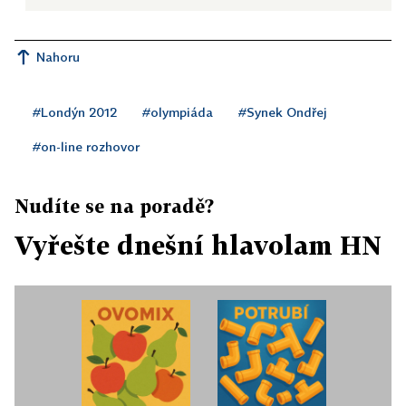
Nahoru
#Londýn 2012
#olympiáda
#Synek Ondřej
#on-line rozhovor
Nudíte se na poradě?
Vyřešte dnešní hlavolam HN