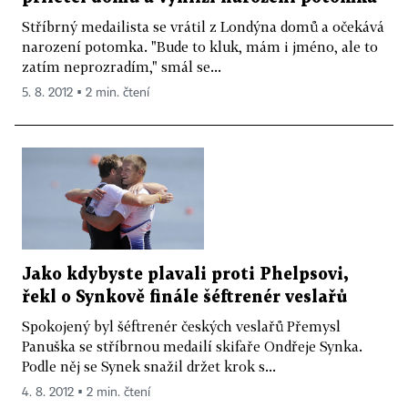
Stříbrný medailista se vrátil z Londýna domů a očekává
narození potomka. "Bude to kluk, mám i jméno, ale to
zatím neprozradím," smál se...
5. 8. 2012 ▪ 2 min. čtení
Jako kdybyste plavali proti Phelpsovi,
řekl o Synkově finále šéftrenér veslařů
Spokojený byl šéftrenér českých veslařů Přemysl
Panuška se stříbrnou medailí skifaře Ondřeje Synka.
Podle něj se Synek snažil držet krok s...
4. 8. 2012 ▪ 2 min. čtení