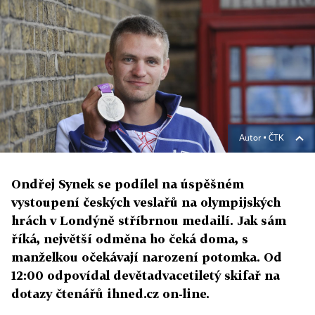
Autor ▪
ČTK
Ondřej Synek se podílel na úspěšném
vystoupení českých veslařů na olympijských
hrách v Londýně stříbrnou medailí. Jak sám
říká, největší odměna ho čeká doma, s
manželkou očekávají narození potomka. Od
12:00 odpovídal devětadvacetiletý skifař na
dotazy čtenářů ihned.cz on-line.