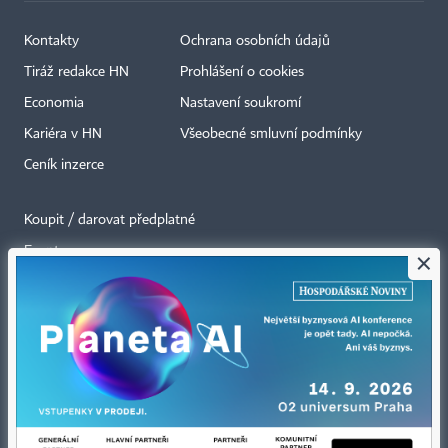
Kontakty
Ochrana osobních údajů
Tiráž redakce HN
Prohlášení o cookies
Economia
Nastavení soukromí
Kariéra v HN
Všeobecné smluvní podmínky
Ceník inzerce
Koupit / darovat předplatné
Eventy
×
Newslettery
RSS kanály
Autorská práva vykonává vydavatel. Bez písemného svolení vydavatele je
zakázáno jakékoli užití částí nebo celku díla, zejména rozmnožování a šíření
jakýmkoli způsobem, mechanickým nebo elektronickým, v českém nebo
jiném jazyce. Bez souhlasu vydavatele je zakázáno též rozmnožování