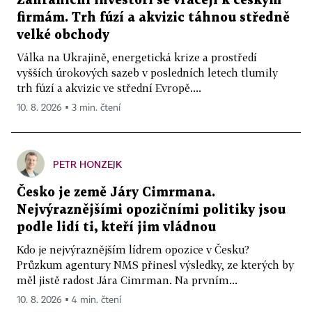
Zahraniční investoři se vracejí k českým
firmám. Trh fúzí a akvizic táhnou středně
velké obchody
Válka na Ukrajině, energetická krize a prostředí
vyšších úrokových sazeb v posledních letech tlumily
trh fúzí a akvizic ve střední Evropě....
10. 8. 2026 ▪ 3 min. čtení
PETR HONZEJK
Česko je země Járy Cimrmana.
Nejvýraznějšími opozičními politiky jsou
podle lidí ti, kteří jim vládnou
Kdo je nejvýraznějším lídrem opozice v Česku?
Průzkum agentury NMS přinesl výsledky, ze kterých by
měl jistě radost Jára Cimrman. Na prvním...
10. 8. 2026 ▪ 4 min. čtení