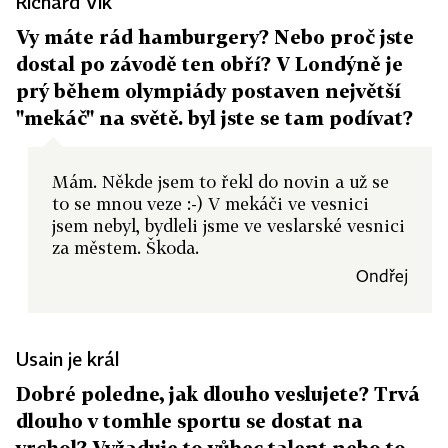
Richard Vlk
Vy máte rád hamburgery? Nebo proč jste
dostal po závodě ten obří? V Londýně je
prý během olympiády postaven největší
"mekáč" na světě. byl jste se tam podívat?
Mám. Někde jsem to řekl do novin a už se
to se mnou veze :-) V mekáči ve vesnici
jsem nebyl, bydleli jsme ve veslarské vesnici
za městem. Škoda.
Ondřej
Usain je král
Dobré poledne, jak dlouho veslujete? Trvá
dlouho v tomhle sportu se dostat na
vrchol? Vyžaduje to vůbec talent nebo to