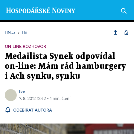
HN.cz
›
Hn
ON-LINE ROZHOVOR
Medailista Synek odpovídal
on-line: Mám rád hamburgery
i Ach synku, synku
lko
7. 8. 2012 12:42 ▪ 1 min. čtení
ODEBÍRAT AUTORA