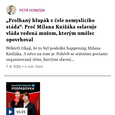
PETR HONZEJK
„Prolhaný hlupák v čele nemyslícího
stáda“. Proč Milana Knížáka oslavuje
vláda vedená mužem, kterým umělec
opovrhoval
Někteří říkají, že to byl poslední happening Milana
Knížáka. A něco na tom je. Pohřeb se státními poctami
organizovaný těmi, kterými slavný...
7. 8. 2026 ▪ 4 min. čtení
55:23