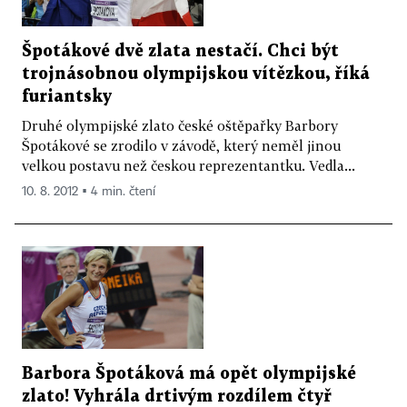
Špotákové dvě zlata nestačí. Chci být
trojnásobnou olympijskou vítězkou, říká
furiantsky
Druhé olympijské zlato české oštěpařky Barbory
Špotákové se zrodilo v závodě, který neměl jinou
velkou postavu než českou reprezentantku. Vedla...
10. 8. 2012 ▪ 4 min. čtení
Barbora Špotáková má opět olympijské
zlato! Vyhrála drtivým rozdílem čtyř