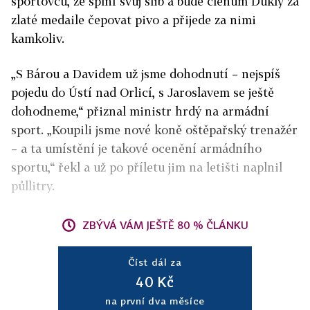
sportovců, že splní svůj slib a bude členům Dukly za
zlaté medaile čepovat pivo a přijede za nimi
kamkoliv.
„S Bárou a Davidem už jsme dohodnutí – nejspíš
pojedu do Ústí nad Orlicí, s Jaroslavem se ještě
dohodneme,“ přiznal ministr hrdý na armádní
sport. „Koupili jsme nové koně oštěpařský trenažér
– a ta umístění je takové ocenění armádního
sportu,“ řekl a už po příletu jim na letišti naplnil
půllitry.
ZBÝVÁ VÁM JEŠTĚ 80 % ČLÁNKU
Číst dál za
40 Kč
na první dva měsíce