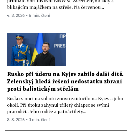
přihnalo obří luxusní BMW se začerněnými skly a
blikajícím majáčkem na střeše. Na červenou...
4. 8. 2026 ▪ 6 min. čtení
Rusko při úderu na Kyjev zabilo další dítě.
Zelenskyj hledá řešení nedostatku zbraní
proti balistickým střelám
Rusko v noci na sobotu znovu zaútočilo na Kyjev a jeho
okolí. Při útoku zahynul tříletý chlapec se svými
prarodiči. Jeho rodiče a patnáctiletý...
8. 8. 2026 ▪ 3 min. čtení