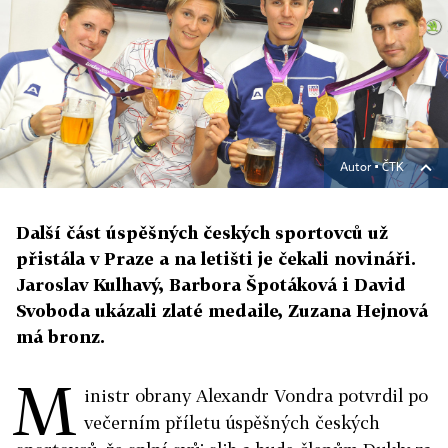
Autor ▪
ČTK
Další část úspěšných českých sportovců už
přistála v Praze a na letišti je čekali novináři.
Jaroslav Kulhavý, Barbora Špotáková i David
Svoboda ukázali zlaté medaile, Zuzana Hejnová
má bronz.
M
inistr obrany Alexandr Vondra potvrdil po
večerním příletu úspěšných českých