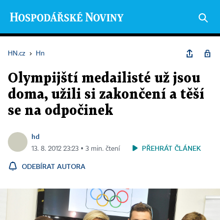
HN.cz
›
Hn
Olympijští medailisté už jsou
doma, užili si zakončení a těší
se na odpočinek
hd
PŘEHRÁT ČLÁNEK
13. 8. 2012 23:23 ▪ 3 min. čtení
ODEBÍRAT AUTORA