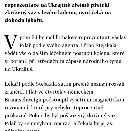
reprezentace na Ukrajině zřejmě přetrhl
zkřížený vaz v levém kolenu, nyní čeká na
dohodu lékařů.
V
pondělí by měl fotbalový reprezentant Václav
Pilař podle svého agenta Jiřího Stejskala
vědět vše o dalším léčebném postupu kolena, které
si poranil při středečním zápase národního týmu
na Ukrajině.
Lékaři podle Stejskala zatím přesně neznají rozsah
zranění. Pilař ve čtvrtek v německém
Braunschweigu podstoupil vyšetření magnetickou
rezonancí, které prý nebylo stoprocentně
průkazné. Pokud by byl poškozený zkřížený vaz,
Pilař by se nevyhnul operaci a čekala by jej asi