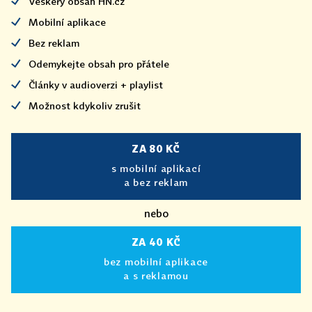
Veškerý obsah HN.cz
Mobilní aplikace
Bez reklam
Odemykejte obsah pro přátele
Články v audioverzi + playlist
Možnost kdykoliv zrušit
ZA 80 KČ
s mobilní aplikací
a bez reklam
nebo
ZA 40 KČ
bez mobilní aplikace
a s reklamou