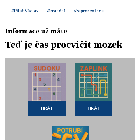
#Pilař Václav
#zranění
#reprezentace
Informace už máte
Teď je čas procvičit mozek
HRÁT
HRÁT