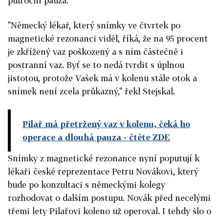
půlroční pauza.
"Německý lékař, který snímky ve čtvrtek po
magnetické rezonanci viděl, říká, že na 95 procent
je zkřížený vaz poškozený a s ním částečně i
postranní vaz. Byť se to nedá tvrdit s úplnou
jistotou, protože Vašek má v kolenu stále otok a
snímek není zcela průkazný," řekl Stejskal.
Pilař má přetržený vaz v kolenu, čeká ho
operace a dlouhá pauza
- čtěte ZDE
Snímky z magnetické rezonance nyní poputují k
lékaři české reprezentace Petru Novákovi, který
bude po konzultaci s německými kolegy
rozhodovat o dalším postupu. Novák před necelými
třemi lety Pilařovi koleno už operoval. I tehdy šlo o