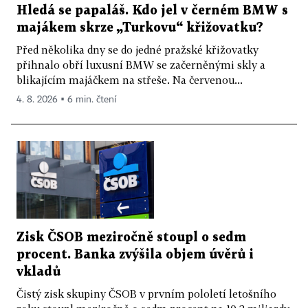
Hledá se papaláš. Kdo jel v černém BMW s
majákem skrze „Turkovu“ křižovatku?
Před několika dny se do jedné pražské křižovatky
přihnalo obří luxusní BMW se začerněnými skly a
blikajícím majáčkem na střeše. Na červenou...
4. 8. 2026 ▪ 6 min. čtení
Zisk ČSOB meziročně stoupl o sedm
procent. Banka zvýšila objem úvěrů i
vkladů
Čistý zisk skupiny ČSOB v prvním pololetí letošního