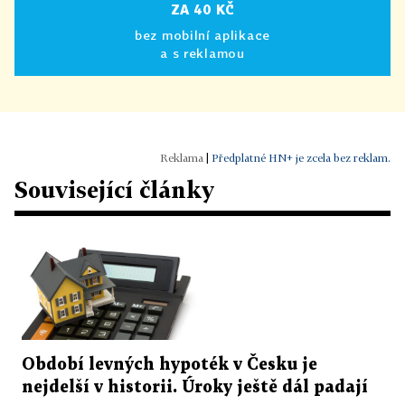
ZA 40 KČ
bez mobilní aplikace
a s reklamou
|
Předplatné HN+ je zcela bez reklam.
Související články
Období levných hypoték v Česku je
nejdelší v historii. Úroky ještě dál padají