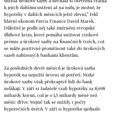
snížila úrokové sazby a nechala si otevřená vrátka
k jejich dalšímu snížení až na nulu, je možné, že
hypotéky v dalších měsících ještě zlevní," řekl
hlavní ekonom Patria Finance David Marek.
Důležité je podle něj také zmírnění evropské
dluhové krize, které pomáhá snižovat rizikové
prémie a úrokové sazby na finančních trzích, což
se může pozitivně promítnout také do úrokových
sazeb nabízených bankami klientům.
Za posledních devět měsíců je úroková sazba
hypoték na nejnižší úrovni už potřetí. Nízké
úrokové sazby však překvapivě lidi do bank
nelákají. V září si žadatelé vzali hypotéky za 8,698
miliardy korun, což je o 1,5 miliardy méně než
měsíc dříve. Stejně tak se snížily i počty
hypotečních úvěrů. V září si hypotéku sjednalo