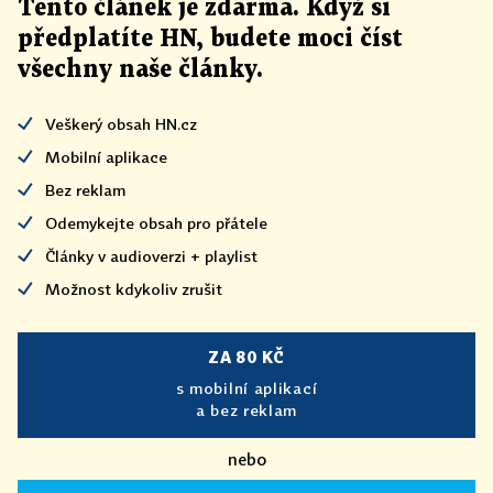
Tento článek
je
zdarma. Když si
předplatíte HN, budete moci číst
všechny naše články
.
Veškerý obsah HN.cz
Mobilní aplikace
Bez reklam
Odemykejte obsah pro přátele
Články v audioverzi + playlist
Možnost kdykoliv zrušit
ZA 80 KČ
s mobilní aplikací
a bez reklam
nebo