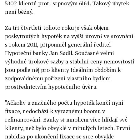
5302 klientů proti srpnovým 6164. Takový úbytek
není běžný.
Za tři čtvrtletí tohoto roku je však objem
poskytnutých hypoték na vyšší úrovni ve srovnání
s rokem 2011, připomněl generální ředitel
Hypoteční banky Jan Sadil. Současné velmi
výhodné úrokové sazby a stabilní ceny nemovitostí
jsou podle něj pro klienty ideálním obdobím k
zodpovědnému pořízení vlastního bydlení
prostřednictvím hypotečního úvěru.
"Ačkoliv u značného počtu hypoték končí nyní
fixace, nedochází k výraznému boomu v
refinancování. Banky si mnohem více hlídají své
klienty, než bylo obvyklé v minulých letech. První
nabídka po ukončení fixace se sice obvykle