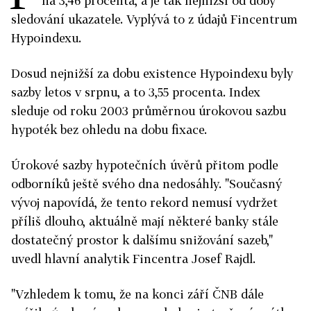
na 3,46 procenta, a je tak nejnižší od doby
sledování ukazatele. Vyplývá to z údajů Fincentrum
Hypoindexu.
Dosud nejnižší za dobu existence Hypoindexu byly
sazby letos v srpnu, a to 3,55 procenta. Index
sleduje od roku 2003 průměrnou úrokovou sazbu
hypoték bez ohledu na dobu fixace.
Úrokové sazby hypotečních úvěrů přitom podle
odborníků ještě svého dna nedosáhly. "Současný
vývoj napovídá, že tento rekord nemusí vydržet
příliš dlouho, aktuálně mají některé banky stále
dostatečný prostor k dalšímu snižování sazeb,"
uvedl hlavní analytik Fincentra Josef Rajdl.
"Vzhledem k tomu, že na konci září ČNB dále