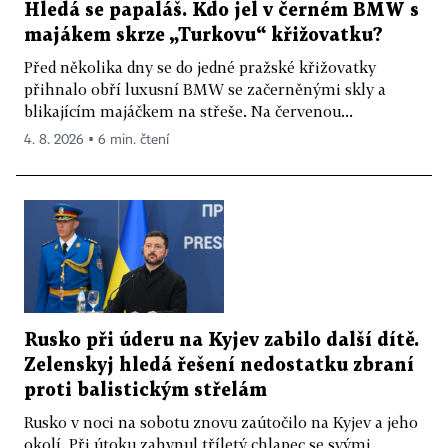
Hledá se papaláš. Kdo jel v černém BMW s
majákem skrze „Turkovu“ křižovatku?
Před několika dny se do jedné pražské křižovatky
přihnalo obří luxusní BMW se začerněnými skly a
blikajícím majáčkem na střeše. Na červenou...
4. 8. 2026 ▪ 6 min. čtení
Rusko při úderu na Kyjev zabilo další dítě.
Zelenskyj hledá řešení nedostatku zbraní
proti balistickým střelám
Rusko v noci na sobotu znovu zaútočilo na Kyjev a jeho
okolí. Při útoku zahynul tříletý chlapec se svými