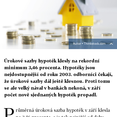
Autor ▪
Thinkstock.com
Úrokové sazby hypoték klesly na rekordní
minimum 3,46 procenta. Hypotéky jsou
nejdostupnější od roku 2003. odborníci čekají,
že úrokové sazby dál ještě klesnou. Proti tomu
se ale velký nával v bankách nekoná, v září
počet nově sjednaných hypoték propadl.
P
růměrná úroková sazba hypoték v září klesla