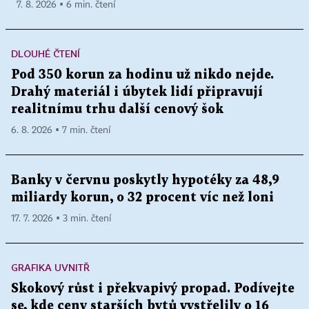
7. 8. 2026 ▪ 6 min. čtení
DLOUHÉ ČTENÍ
Pod 350 korun za hodinu už nikdo nejde.
Drahý materiál i úbytek lidí připravují
realitnímu trhu další cenový šok
6. 8. 2026 ▪ 7 min. čtení
Banky v červnu poskytly hypotéky za 48,9
miliardy korun, o 32 procent víc než loni
17. 7. 2026 ▪ 3 min. čtení
GRAFIKA UVNITŘ
Skokový růst i překvapivý propad. Podívejte
se, kde ceny starších bytů vystřelily o 16