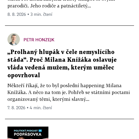
prarodiči. Jeho rodiče a patnáctiletý...
8. 8. 2026 ▪ 3 min. čtení
PETR HONZEJK
„Prolhaný hlupák v čele nemyslícího
stáda“. Proč Milana Knížáka oslavuje
vláda vedená mužem, kterým umělec
opovrhoval
Někteří říkají, že to byl poslední happening Milana
Knížáka. A něco na tom je. Pohřeb se státními poctami
organizovaný těmi, kterými slavný...
7. 8. 2026 ▪ 4 min. čtení