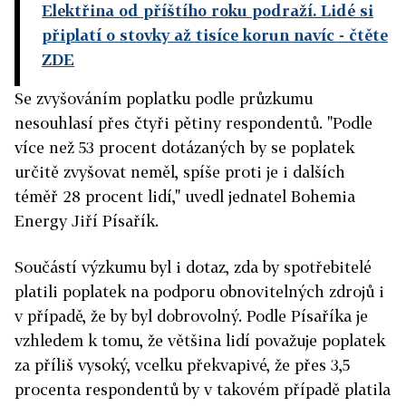
Elektřina od příštího roku podraží. Lidé si
připlatí o stovky až tisíce korun navíc
- čtěte
ZDE
Se zvyšováním poplatku podle průzkumu
nesouhlasí přes čtyři pětiny respondentů. "Podle
více než 53 procent dotázaných by se poplatek
určitě zvyšovat neměl, spíše proti je i dalších
téměř 28 procent lidí," uvedl jednatel Bohemia
Energy Jiří Písařík.
Součástí výzkumu byl i dotaz, zda by spotřebitelé
platili poplatek na podporu obnovitelných zdrojů i
v případě, že by byl dobrovolný. Podle Písaříka je
vzhledem k tomu, že většina lidí považuje poplatek
za příliš vysoký, vcelku překvapivé, že přes 3,5
procenta respondentů by v takovém případě platila