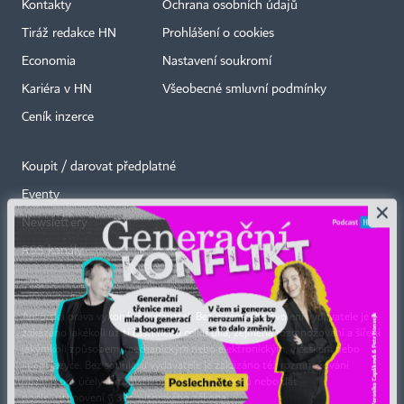
Kontakty
Ochrana osobních údajů
Tiráž redakce HN
Prohlášení o cookies
Economia
Nastavení soukromí
Kariéra v HN
Všeobecné smluvní podmínky
Ceník inzerce
Koupit / darovat předplatné
Eventy
×
Newslettery
RSS kanály
Autorská práva vykonává vydavatel. Bez písemného svolení vydavatele je
zakázáno jakékoli užití částí nebo celku díla, zejména rozmnožování a šíření
jakýmkoli způsobem, mechanickým nebo elektronickým, v českém nebo
jiném jazyce. Bez souhlasu vydavatele je zakázáno též rozmnožování
obsahu pro účely automatizované analýzy textů nebo dat
podle ustanovení § 39c autorského zákona.