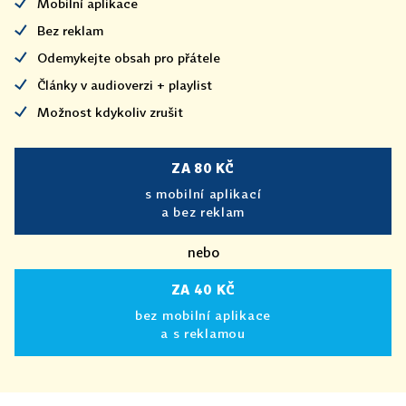
Mobilní aplikace
Bez reklam
Odemykejte obsah pro přátele
Články v audioverzi + playlist
Možnost kdykoliv zrušit
ZA 80 KČ
s mobilní aplikací
a bez reklam
nebo
ZA 40 KČ
bez mobilní aplikace
a s reklamou