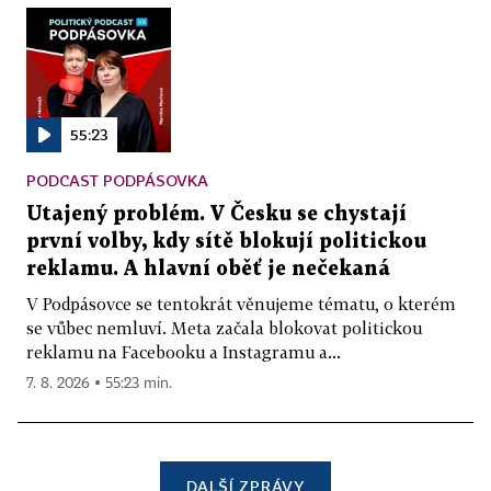
55:23
PODCAST PODPÁSOVKA
Utajený problém. V Česku se chystají
první volby, kdy sítě blokují politickou
reklamu. A hlavní oběť je nečekaná
V Podpásovce se tentokrát věnujeme tématu, o kterém
se vůbec nemluví. Meta začala blokovat politickou
reklamu na Facebooku a Instagramu a...
7. 8. 2026 ▪ 55:23 min.
DALŠÍ ZPRÁVY