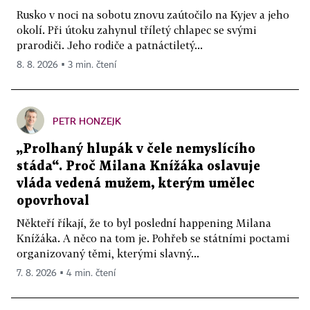
Rusko v noci na sobotu znovu zaútočilo na Kyjev a jeho
okolí. Při útoku zahynul tříletý chlapec se svými
prarodiči. Jeho rodiče a patnáctiletý...
8. 8. 2026 ▪ 3 min. čtení
PETR HONZEJK
„Prolhaný hlupák v čele nemyslícího
stáda“. Proč Milana Knížáka oslavuje
vláda vedená mužem, kterým umělec
opovrhoval
Někteří říkají, že to byl poslední happening Milana
Knížáka. A něco na tom je. Pohřeb se státními poctami
organizovaný těmi, kterými slavný...
7. 8. 2026 ▪ 4 min. čtení