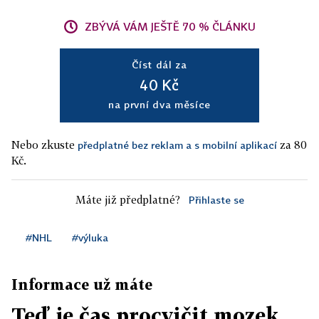
ZBÝVÁ VÁM JEŠTĚ 70 % ČLÁNKU
Číst dál za
40 Kč
na první dva měsíce
Nebo zkuste
za 80
předplatné bez reklam a s mobilní aplikací
Kč.
Máte již předplatné?
Přihlaste se
#NHL
#výluka
Informace už máte
Teď je čas procvičit mozek