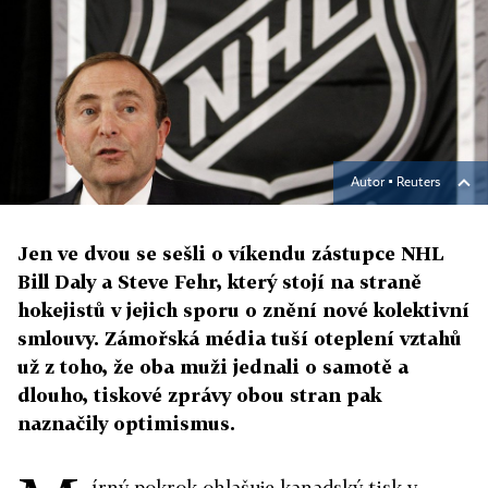
Autor ▪
Reuters
Jen ve dvou se sešli o víkendu zástupce NHL
Bill Daly a Steve Fehr, který stojí na straně
hokejistů v jejich sporu o znění nové kolektivní
smlouvy. Zámořská média tuší oteplení vztahů
už z toho, že oba muži jednali o samotě a
dlouho, tiskové zprávy obou stran pak
naznačily optimismus.
írný pokrok ohlašuje kanadský tisk v