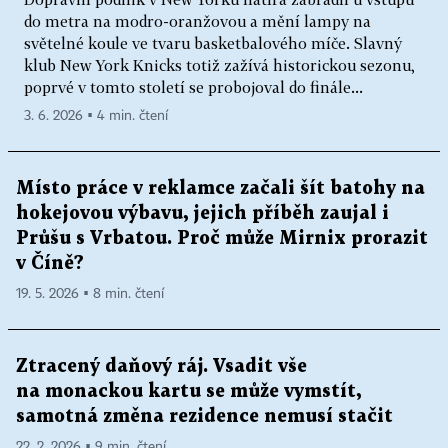
do metra na modro-oranžovou a mění lampy na
světelné koule ve tvaru basketbalového míče. Slavný
klub New York Knicks totiž zažívá historickou sezonu,
poprvé v tomto století se probojoval do finále...
3. 6. 2026 ▪ 4 min. čtení
Místo práce v reklamce začali šít batohy na
hokejovou výbavu, jejich příběh zaujal i
Průšu s Vrbatou. Proč může Mirnix prorazit
v Číně?
19. 5. 2026 ▪ 8 min. čtení
Ztracený daňový ráj. Vsadit vše
na monackou kartu se může vymstít,
samotná změna rezidence nemusí stačit
22. 2. 2026 ▪ 9 min. čtení