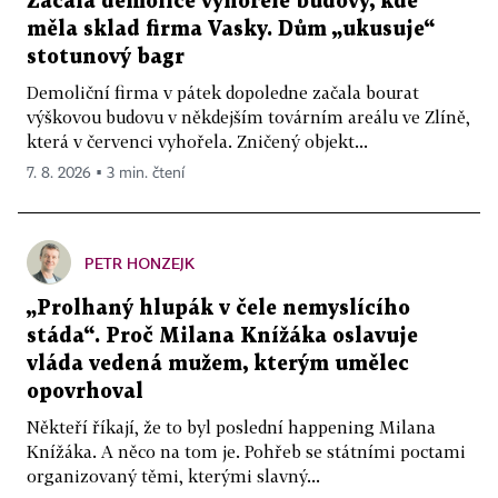
Začala demolice vyhořelé budovy, kde
měla sklad firma Vasky. Dům „ukusuje“
stotunový bagr
Demoliční firma v pátek dopoledne začala bourat
výškovou budovu v někdejším továrním areálu ve Zlíně,
která v červenci vyhořela. Zničený objekt...
7. 8. 2026 ▪ 3 min. čtení
PETR HONZEJK
„Prolhaný hlupák v čele nemyslícího
stáda“. Proč Milana Knížáka oslavuje
vláda vedená mužem, kterým umělec
opovrhoval
Někteří říkají, že to byl poslední happening Milana
Knížáka. A něco na tom je. Pohřeb se státními poctami
organizovaný těmi, kterými slavný...