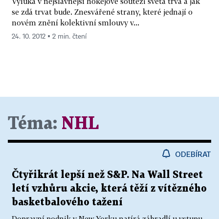
Výluka v nejslavnější hokejové soutěži světa trvá a jak
se zdá trvat bude. Znesvářené strany, které jednají o
novém znění kolektivní smlouvy v...
24. 10. 2012 ▪ 2 min. čtení
Téma:
NHL
ODEBÍRAT
Čtyřikrát lepší než S&P. Na Wall Street
letí vzhůru akcie, která těží z vítězného
basketbalového tažení
Dopravní podnik v New Yorku natírá zábradlí u vstupu