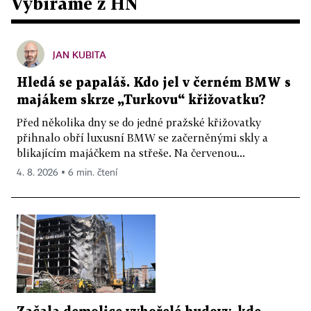
Vybíráme z HN
JAN KUBITA
Hledá se papaláš. Kdo jel v černém BMW s
majákem skrze „Turkovu“ křižovatku?
Před několika dny se do jedné pražské křižovatky
přihnalo obří luxusní BMW se začerněnými skly a
blikajícím majáčkem na střeše. Na červenou...
4. 8. 2026 ▪ 6 min. čtení