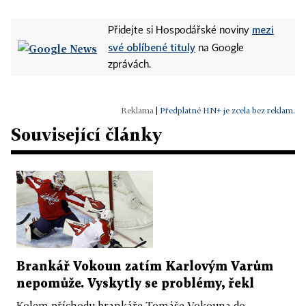
mezi
Přidejte si Hospodářské noviny
své oblíbené tituly
na Google
zprávách.
|
Předplatné HN+ je zcela bez reklam.
Související články
Brankář Vokoun zatím Karlovým Varům
nepomůže. Vyskytly se problémy, řekl
Kolem příchodu brankáře Tomáše Vokouna do