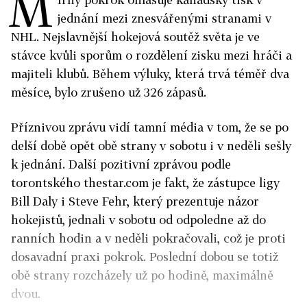
M
jednání mezi znesvářenými stranami v
NHL. Nejslavnější hokejová soutěž světa je ve
stávce kvůli sporům o rozdělení zisku mezi hráči a
majiteli klubů. Během výluky, která trvá téměř dva
měsíce, bylo zrušeno už 326 zápasů.
Příznivou zprávu vidí tamní média v tom, že se po
delší době opět obě strany v sobotu i v neděli sešly
k jednání. Další pozitivní zprávou podle
torontského thestar.com je fakt, že zástupce ligy
Bill Daly i Steve Fehr, který prezentuje názor
hokejistů, jednali v sobotu od odpoledne až do
ranních hodin a v neděli pokračovali, což je proti
dosavadní praxi pokrok. Poslední dobou se totiž
obě strany rozcházely už po hodině, maximálně
dvou.