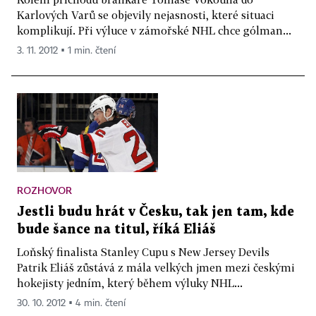
Karlových Varů se objevily nejasnosti, které situaci
komplikují. Při výluce v zámořské NHL chce gólman...
3. 11. 2012 ▪ 1 min. čtení
ROZHOVOR
Jestli budu hrát v Česku, tak jen tam, kde
bude šance na titul, říká Eliáš
Loňský finalista Stanley Cupu s New Jersey Devils
Patrik Eliáš zůstává z mála velkých jmen mezi českými
hokejisty jedním, který během výluky NHL...
30. 10. 2012 ▪ 4 min. čtení