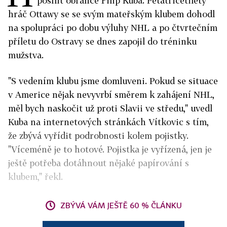
posílit obránce Filip Kuba. Pětatřicetiletý
hráč Ottawy se se svým mateřským klubem dohodl
na spolupráci po dobu výluhy NHL a po čtvrtečním
příletu do Ostravy se dnes zapojil do tréninku
mužstva.
"S vedením klubu jsme domluveni. Pokud se situace
v Americe nějak nevyvrbí směrem k zahájení NHL,
měl bych naskočit už proti Slavii ve středu," uvedl
Kuba na internetových stránkách Vítkovic s tím,
že zbývá vyřídit podrobnosti kolem pojistky.
"Víceméně je to hotové. Pojistka je vyřízená, jen je
ještě potřeba dotáhnout nějaké papírování s
klubem," řekl.
ZBÝVÁ VÁM JEŠTĚ 60 % ČLÁNKU