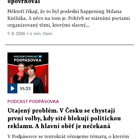
opovrhoval
Někteří říkají, že to byl poslední happening Milana
Knížáka. A něco na tom je. Pohřeb se státními poctami
organizovaný těmi, kterými slavný...
7. 8. 2026 ▪ 4 min. čtení
55:23
PODCAST PODPÁSOVKA
Utajený problém. V Česku se chystají
první volby, kdy sítě blokují politickou
reklamu. A hlavní oběť je nečekaná
V Podpásovce se tentokrát věnujeme tématu, o kterém