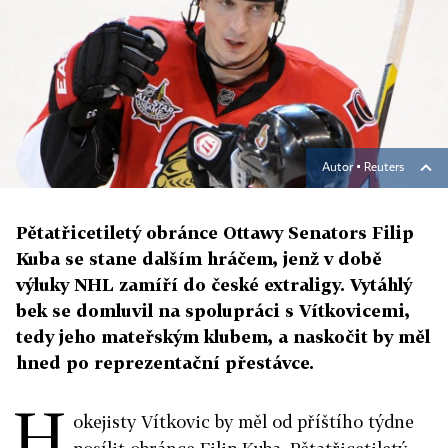
Autor ▪
Reuters
Pětatřicetiletý obránce Ottawy Senators Filip
Kuba se stane dalším hráčem, jenž v době
výluky NHL zamíří do české extraligy. Vytáhlý
bek se domluvil na spolupráci s Vítkovicemi,
tedy jeho mateřským klubem, a naskočit by měl
hned po reprezentační přestávce.
H
okejisty Vítkovic by měl od příštího týdne