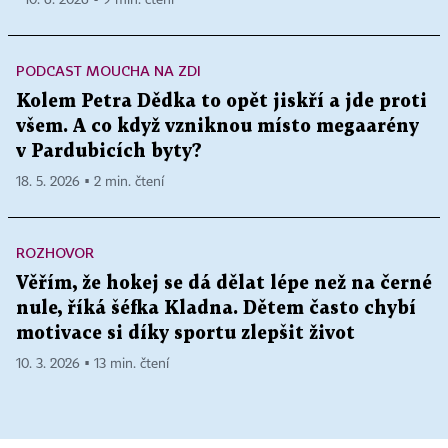
10. 6. 2026 ▪ 9 min. čtení
PODCAST MOUCHA NA ZDI
Kolem Petra Dědka to opět jiskří a jde proti
všem. A co když vzniknou místo megaarény
v Pardubicích byty?
18. 5. 2026 ▪ 2 min. čtení
ROZHOVOR
Věřím, že hokej se dá dělat lépe než na černé
nule, říká šéfka Kladna. Dětem často chybí
motivace si díky sportu zlepšit život
10. 3. 2026 ▪ 13 min. čtení