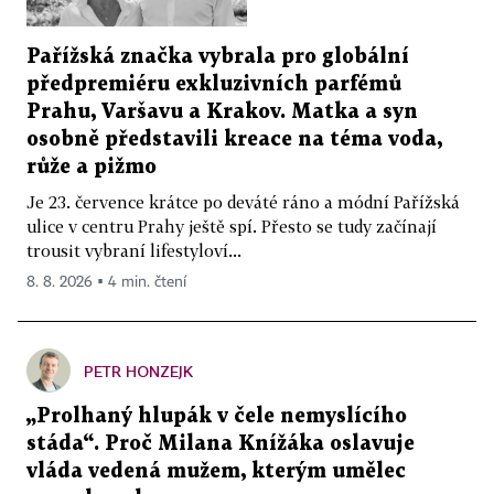
Pařížská značka vybrala pro globální
předpremiéru exkluzivních parfémů
Prahu, Varšavu a Krakov. Matka a syn
osobně představili kreace na téma voda,
růže a pižmo
Je 23. července krátce po deváté ráno a módní Pařížská
ulice v centru Prahy ještě spí. Přesto se tudy začínají
trousit vybraní lifestyloví...
8. 8. 2026 ▪ 4 min. čtení
PETR HONZEJK
„Prolhaný hlupák v čele nemyslícího
stáda“. Proč Milana Knížáka oslavuje
vláda vedená mužem, kterým umělec