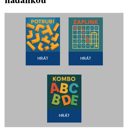
hádankou
HRÁT
HRÁT
HRÁT