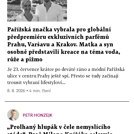
Pařížská značka vybrala pro globální
předpremiéru exkluzivních parfémů
Prahu, Varšavu a Krakov. Matka a syn
osobně představili kreace na téma voda,
růže a pižmo
Je 23. července krátce po deváté ráno a módní Pařížská
ulice v centru Prahy ještě spí. Přesto se tudy začínají
trousit vybraní lifestyloví...
8. 8. 2026 ▪ 4 min. čtení
PETR HONZEJK
„Prolhaný hlupák v čele nemyslícího