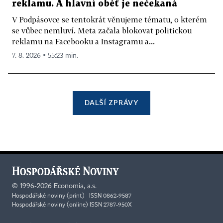
reklamu. A hlavní oběť je nečekaná
V Podpásovce se tentokrát věnujeme tématu, o kterém
se vůbec nemluví. Meta začala blokovat politickou
reklamu na Facebooku a Instagramu a...
7. 8. 2026 ▪ 55:23 min.
DALŠÍ ZPRÁVY
©
1996-2026
Economia, a.s.
Hospodářské noviny (print) ISSN 0862-9587
Hospodářské noviny (online) ISSN 2787-950X