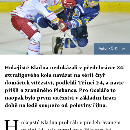
Autor ▪
ČTK
Hokejisté Kladna nedokázali v předehrávce 34.
extraligového kola navázat na sérii čtyř
domácích vítězství, podlehli Třinci 1:4, a navíc
přišli o zraněného Plekance. Pro Oceláře to
naopak bylo první vítězství v základní hrací
době na ledě soupeře od poloviny října.
H
okejisté Kladna prohráli v předehrávaném