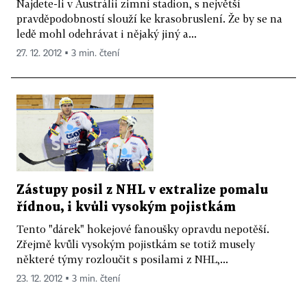
Najdete-li v Austrálii zimní stadion, s největší
pravděpodobností slouží ke krasobruslení. Že by se na
ledě mohl odehrávat i nějaký jiný a...
27. 12. 2012 ▪ 3 min. čtení
Zástupy posil z NHL v extralize pomalu
řídnou, i kvůli vysokým pojistkám
Tento "dárek" hokejové fanoušky opravdu nepotěší.
Zřejmě kvůli vysokým pojistkám se totiž musely
některé týmy rozloučit s posilami z NHL,...
23. 12. 2012 ▪ 3 min. čtení