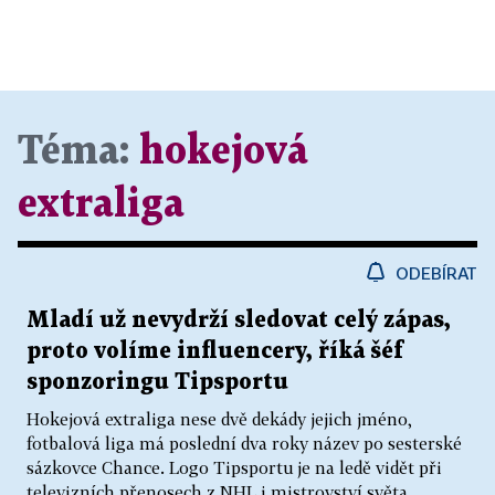
Téma:
hokejová
extraliga
ODEBÍRAT
Mladí už nevydrží sledovat celý zápas,
proto volíme influencery, říká šéf
sponzoringu Tipsportu
Hokejová extraliga nese dvě dekády jejich jméno,
fotbalová liga má poslední dva roky název po sesterské
sázkovce Chance. Logo Tipsportu je na ledě vidět při
televizních přenosech z NHL i mistrovství světa,