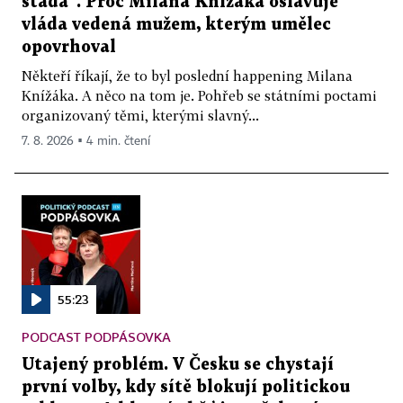
stáda“. Proč Milana Knížáka oslavuje
vláda vedená mužem, kterým umělec
opovrhoval
Někteří říkají, že to byl poslední happening Milana
Knížáka. A něco na tom je. Pohřeb se státními poctami
organizovaný těmi, kterými slavný...
7. 8. 2026 ▪ 4 min. čtení
55:23
PODCAST PODPÁSOVKA
Utajený problém. V Česku se chystají
první volby, kdy sítě blokují politickou