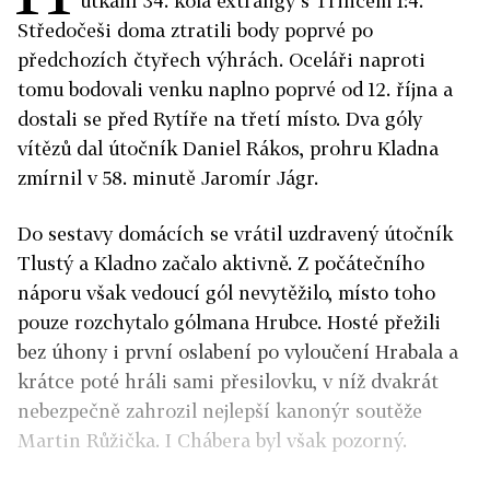
utkání 34. kola extraligy s Třincem 1:4.
Středočeši doma ztratili body poprvé po
předchozích čtyřech výhrách. Oceláři naproti
tomu bodovali venku naplno poprvé od 12. října a
dostali se před Rytíře na třetí místo. Dva góly
vítězů dal útočník Daniel Rákos, prohru Kladna
zmírnil v 58. minutě Jaromír Jágr.
Do sestavy domácích se vrátil uzdravený útočník
Tlustý a Kladno začalo aktivně. Z počátečního
náporu však vedoucí gól nevytěžilo, místo toho
pouze rozchytalo gólmana Hrubce. Hosté přežili
bez úhony i první oslabení po vyloučení Hrabala a
krátce poté hráli sami přesilovku, v níž dvakrát
nebezpečně zahrozil nejlepší kanonýr soutěže
Martin Růžička. I Chábera byl však pozorný.