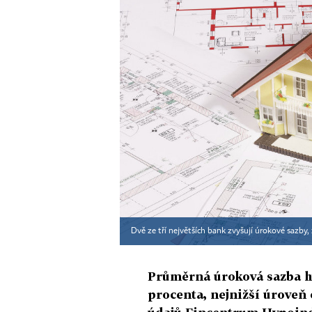
Dvě ze tří největších bank zvyšují úrokové sazby, z
Průměrná úroková sazba hyp
procenta, nejnižší úroveň 