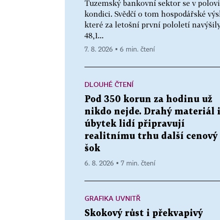
Tuzemský bankovní sektor se v polovi
kondici. Svědčí o tom hospodářské výs
které za letošní první pololetí navýšil
48,1...
7. 8. 2026 ▪ 6 min. čtení
DLOUHÉ ČTENÍ
Pod 350 korun za hodinu už
nikdo nejde. Drahý materiál 
úbytek lidí připravují
realitnímu trhu další cenový
šok
6. 8. 2026 ▪ 7 min. čtení
GRAFIKA UVNITŘ
Skokový růst i překvapivý