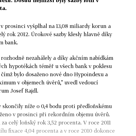
xu. Dosud nejnižší byly sazby loni v
ta.
v prosinci vyšplhal na 13,08 miliardy korun a
celý rok 2012. Úrokové sazby klesly hlavně díky
m bank.
 rozhodně nezahálely a díky akčním nabídkám
ých hypotékách téměř u všech bank v poklesu
u, čímž bylo dosaženo nové dno Hypoindexu a
imum v objemech úvěrů," uvedl vedoucí
rum Josef Rajdl.
 skončily níže o 0,4 bodu proti předloňskému
ženo v prosinci při rekordním objemu úvěrů.
za celý loňský rok 3,52 procenta. V roce 2011
ílu fixace 4,04 procenta a v roce 2010 dokonce