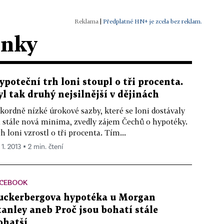
|
Předplatné HN+ je zcela bez reklam.
ánky
ypoteční trh loni stoupl o tři procenta.
yl tak druhý nejsilnější v dějinách
kordně nízké úrokové sazby, které se loni dostávaly
 stále nová minima, zvedly zájem Čechů o hypotéky.
h loni vzrostl o tři procenta. Tím...
 1. 2013 ▪ 2 min. čtení
ACEBOOK
uckerbergova hypotéka u Morgan
tanley aneb Proč jsou bohatí stále
ohatší