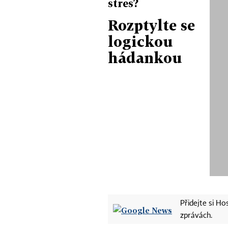
stres?
Rozptylte se
logickou
hádankou
Přidejte si H
zprávách.