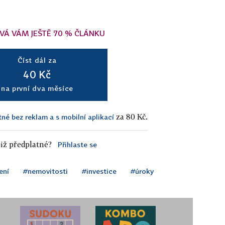
VÁ VÁM JEŠTĚ 70 % ČLÁNKU
Číst dál za
40 Kč
na první dva měsíce
za 80 Kč.
tné bez reklam a s mobilní aplikací
iž předplatné?
Přihlaste se
ení
#nemovitosti
#investice
#úroky