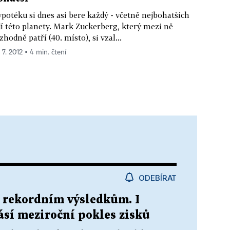
potéku si dnes asi bere každý - včetně nejbohatších
dí této planety. Mark Zuckerberg, který mezi ně
zhodně patří (40. místo), si vzal...
 7. 2012 ▪ 4 min. čtení
ODEBÍRAT
k rekordním výsledkům. I
lásí meziroční pokles zisků