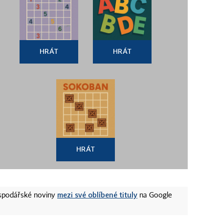
HRÁT
HRÁT
HRÁT
mezi své oblíbené tituly
ospodářské noviny
na Google