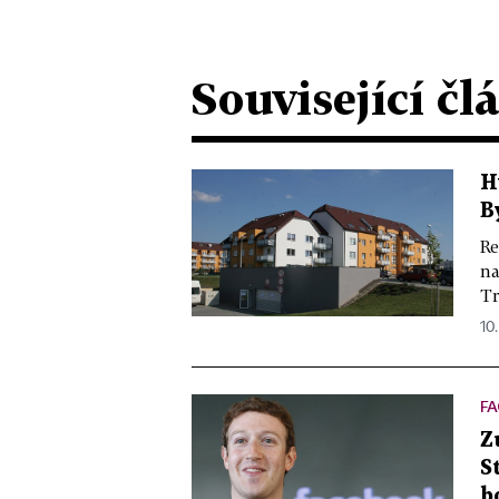
Související čl
H
B
Re
na
Tr
10.
F
Z
S
b