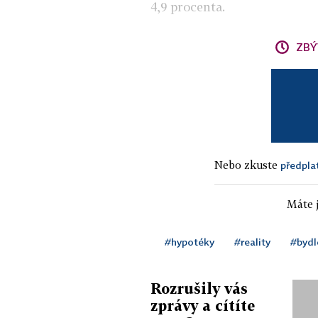
4,9 procenta.
ZBÝ
Nebo zkuste
předpla
Máte j
#hypotéky
#reality
#bydl
Rozrušily vás
zprávy a cítíte