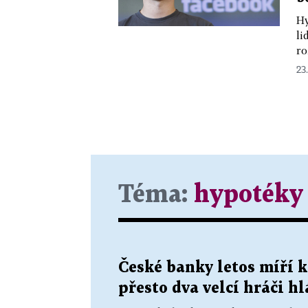
Hy
li
ro
23.
Téma:
hypotéky
České banky letos míří 
přesto dva velcí hráči h