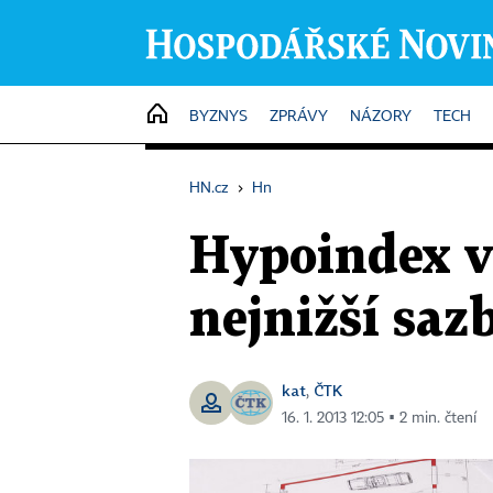
HOME
BYZNYS
ZPRÁVY
NÁZORY
TECH
HN.cz
›
Hn
Hypoindex v 
nejnižší saz
kat
ČTK
,
16. 1. 2013 12:05 ▪ 2 min. čtení