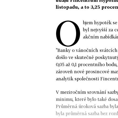
údajů Fincentrum Hypoinde
listopadu, a to 3,25 procen
O
bjem hypoték se 
byl nejvyšší za 
akčním nabídká
"Banky o vánočních svátcích
došlo ve skutečně poskytnut
0,05 až 0,1 procentního bod
zároveň nové prosincové max
analytik společnosti Fincent
V meziročním srovnání sazby
minimu, které bylo také dosa
Průměrná úroková sazba byla 
byla průměrná sazba bez rozd