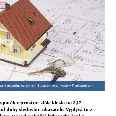
a které půjčují na bydlení - Ilustrační foto.
Autor ▪
Thinkstock.com
oték v prosinci dále klesla na 3,17
od doby sledování ukazatele. Vyplývá to z