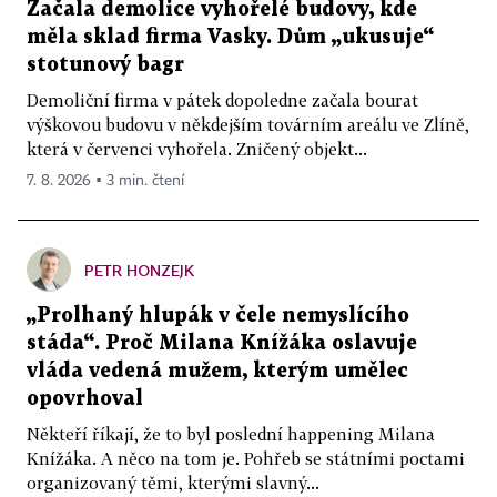
Začala demolice vyhořelé budovy, kde
měla sklad firma Vasky. Dům „ukusuje“
stotunový bagr
Demoliční firma v pátek dopoledne začala bourat
výškovou budovu v někdejším továrním areálu ve Zlíně,
která v červenci vyhořela. Zničený objekt...
7. 8. 2026 ▪ 3 min. čtení
PETR HONZEJK
„Prolhaný hlupák v čele nemyslícího
stáda“. Proč Milana Knížáka oslavuje
vláda vedená mužem, kterým umělec
opovrhoval
Někteří říkají, že to byl poslední happening Milana
Knížáka. A něco na tom je. Pohřeb se státními poctami
organizovaný těmi, kterými slavný...