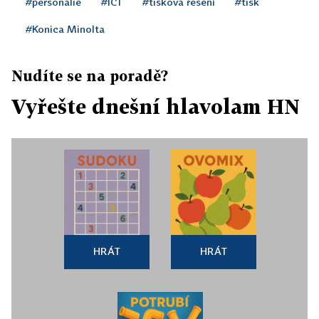
#personálie
#ICT
#tisková řešení
#tisk
#Konica Minolta
Nudíte se na poradě?
Vyřešte dnešní hlavolam HN
HRÁT
HRÁT