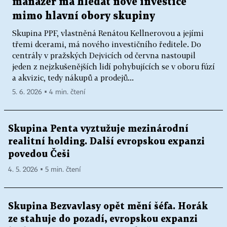
manažer má hledat nové investice
mimo hlavní obory skupiny
Skupina PPF, vlastněná Renátou Kellnerovou a jejími
třemi dcerami, má nového investičního ředitele. Do
centrály v pražských Dejvicích od června nastoupil
jeden z nejzkušenějších lidí pohybujících se v oboru fúzí
a akvizic, tedy nákupů a prodejů...
5. 6. 2026 ▪ 4 min. čtení
Skupina Penta vyztužuje mezinárodní
realitní holding. Další evropskou expanzi
povedou Češi
4. 5. 2026 ▪ 5 min. čtení
Skupina Bezvavlasy opět mění šéfa. Horák
ze stahuje do pozadí, evropskou expanzi