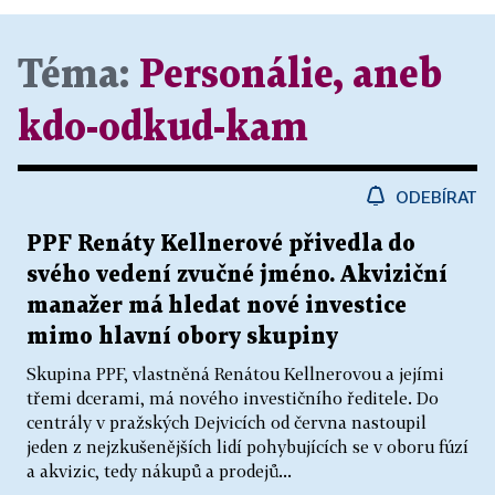
Téma:
Personálie, aneb
kdo-odkud-kam
ODEBÍRAT
PPF Renáty Kellnerové přivedla do
svého vedení zvučné jméno. Akviziční
manažer má hledat nové investice
mimo hlavní obory skupiny
Skupina PPF, vlastněná Renátou Kellnerovou a jejími
třemi dcerami, má nového investičního ředitele. Do
centrály v pražských Dejvicích od června nastoupil
jeden z nejzkušenějších lidí pohybujících se v oboru fúzí
a akvizic, tedy nákupů a prodejů...