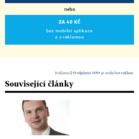
nebo
ZA 40 KČ
bez mobilní aplikace
a s reklamou
|
Předplatné HN+ je zcela bez reklam.
Související články