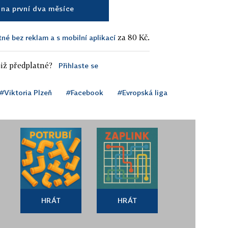
na první dva měsíce
za 80 Kč.
tné bez reklam a s mobilní aplikací
iž předplatné?
Přihlaste se
#Viktoria Plzeň
#Facebook
#Evropská liga
HRÁT
HRÁT