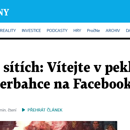
REALITY
INVESTICE
PODCASTY
HRY
PročNe
ARCHIV
D
sítích: Vítejte v pek
nerbahce na Facebook
PŘEHRÁT ČLÁNEK
min. čtení