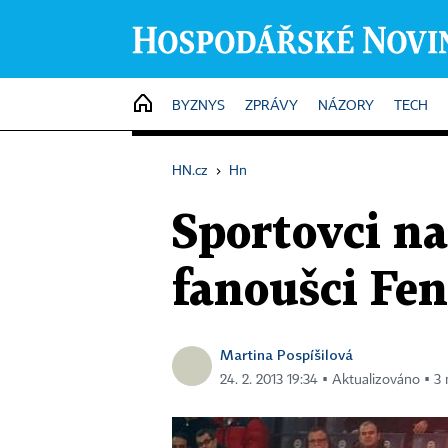
HOME
BYZNYS
ZPRÁVY
NÁZORY
TECH
HN.cz
›
Hn
Sportovci na 
fanoušci Fe
Martina Pospíšilová
24. 2. 2013 19:34 ▪ Aktualizováno ▪ 3 