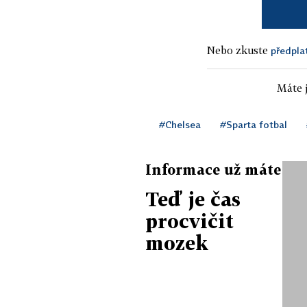
Nebo zkuste
předpla
Máte j
#Chelsea
#Sparta fotbal
Informace už máte
Teď je čas
procvičit
mozek