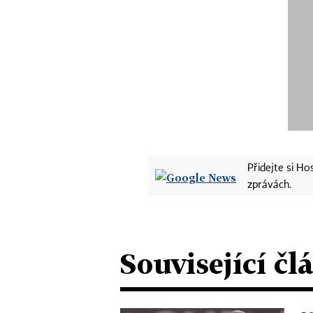
Přidejte si H
zprávách.
Související čl