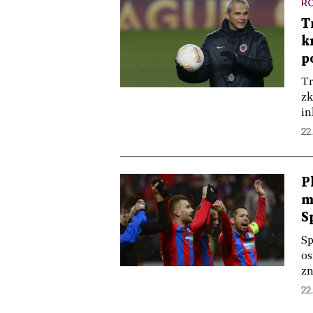
R
T
k
p
Tr
zk
in
22.
P
m
S
Sp
os
zn
22.