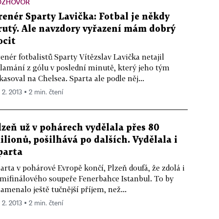
OZHOVOR
renér Sparty Lavička: Fotbal je někdy
rutý. Ale navzdory vyřazení mám dobrý
ocit
enér fotbalistů Sparty Vítězslav Lavička netajil
lamání z gólu v poslední minutě, který jeho tým
kasoval na Chelsea. Sparta ale podle něj...
 2. 2013 ▪ 2 min. čtení
lzeň už v pohárech vydělala přes 80
ilionů, pošilhává po dalších. Vydělala i
parta
arta v pohárové Evropě končí, Plzeň doufá, že zdolá i
mifinálového soupeře Fenerbahce Istanbul. To by
amenalo ještě tučnější příjem, než...
 2. 2013 ▪ 2 min. čtení