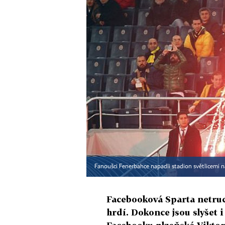
Fanoušci Fenerbahce napadli stadion světlicemi 
Facebooková Sparta netruc
hrdí. Dokonce jsou slyšet i