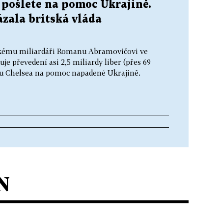
 pošlete na pomoc Ukrajině.
ázala britská vláda
uskému miliardáři Romanu Abramovičovi ve
je převedení asi 2,5 miliardy liber (přes 69
ubu Chelsea na pomoc napadené Ukrajině.
N