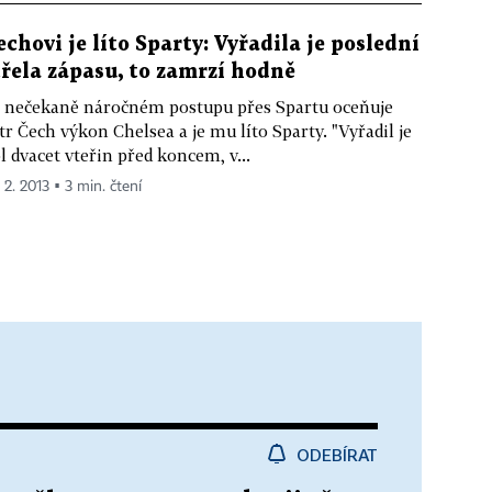
echovi je líto Sparty: Vyřadila je poslední
třela zápasu, to zamrzí hodně
 nečekaně náročném postupu přes Spartu oceňuje
tr Čech výkon Chelsea a je mu líto Sparty. "Vyřadil je
l dvacet vteřin před koncem, v...
 2. 2013 ▪ 3 min. čtení
ODEBÍRAT