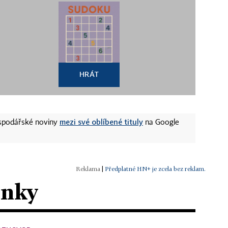
HRÁT
mezi své oblíbené tituly
ospodářské noviny
na Google
|
Předplatné HN+ je zcela bez reklam.
ánky