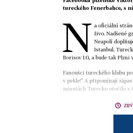
Facebooku plzeňské Viktorie
tureckého Fenerbahce, s ní
N
a oficiální strá
živo. Nadšené g
Neapolí doplňuje
Istanbul. Turec
Borisov 1:0, a bude tak Plzn
Fanoušci tureckého klubu pos
v pekle!" A připomínají zápa
minutách Turecko otočilo z 
ZBÝ