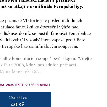
 se její fanoušci hádají s příznivci
mž se utkají v osmifinále Evropské ligy.
nce plzeňské Viktorie je v posledních dnech
ratulace fanoušků ke čtvrteční výhře nad
 diskuse, do níž se pustili fanoušci Fenerbahce
ký klub vyhrál v souběžném zápase proti Bate
i v Evropské lize osmifinálovým soupeřem.
lali v komentářích soupeři svůj slogan: "Vítejte
s z Eura 2008, kdy v posledních patnácti
0:2 na konečných 3:2.
VÁ VÁM JEŠTĚ 90 % ČLÁNKU
Číst dál za
40 Kč