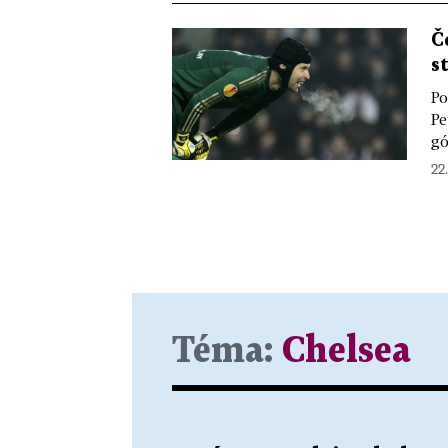
Č
s
Po
Pe
gó
22.
Téma:
Chelsea