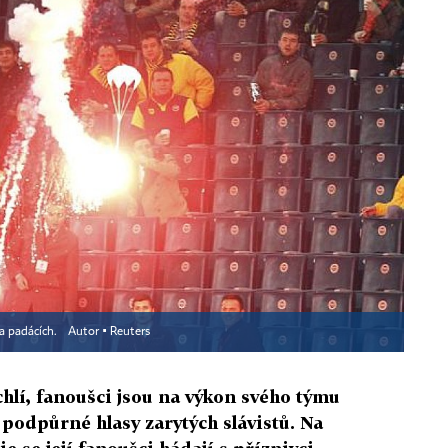
na padácích.
Autor ▪
Reuters
hlí, fanoušci jsou na výkon svého týmu
 podpůrné hlasy zarytých slávistů. Na