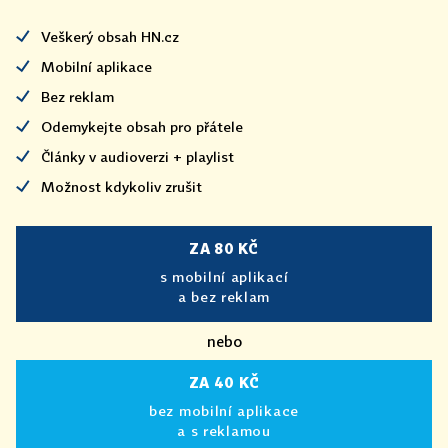
Veškerý obsah HN.cz
Mobilní aplikace
Bez reklam
Odemykejte obsah pro přátele
Články v audioverzi + playlist
Možnost kdykoliv zrušit
ZA 80 KČ
s mobilní aplikací
a bez reklam
nebo
ZA 40 KČ
bez mobilní aplikace
a s reklamou