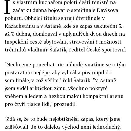
I
s vlastním kuchařem poletí čeští tenisté na
začátku dubna bojovat o semifinále Davisova
poháru. Obhájci titulu sehrají čtvrtfinále v
Kazachstánu a v Astaně, kde se zápas uskuteční 5.
až 7. dubna, domlouval v uplynulých dvou dnech na
inspekční cestě ubytování, stravování i možnosti
tréninků Vladimír Šafařík, ředitel České sportovní.
"Nechceme ponechat nic náhodě, snažíme se o tým
postarat co nejlépe, aby vyhrál a postoupil do
semifinále, v což věřím," řekl Šafařík. "V Astaně
jsem viděl arktickou zimu, všechno pokryté
sněhem a ledem a hezkou malou kompaktní arenu
pro čtyři tisíce lidí," prozradil.
"Zdá se, že to bude nejobtížnější zápas, který jsme
zajišťovali. Je to daleko, východ není jednoduchý,