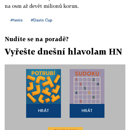
na osm až devět milionů korun.
#tenis
#Davis Cup
Nudíte se na poradě?
Vyřešte dnešní hlavolam HN
HRÁT
HRÁT