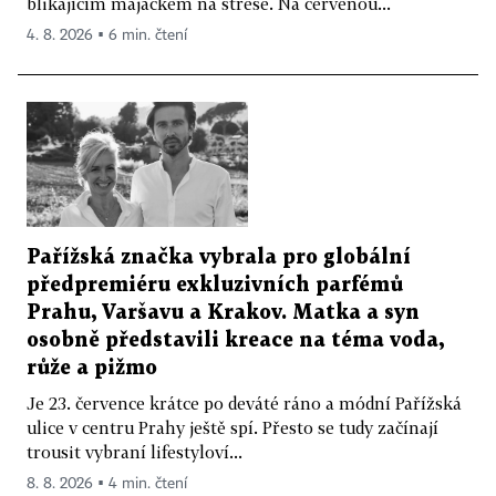
blikajícím majáčkem na střeše. Na červenou...
4. 8. 2026 ▪ 6 min. čtení
Pařížská značka vybrala pro globální
předpremiéru exkluzivních parfémů
Prahu, Varšavu a Krakov. Matka a syn
osobně představili kreace na téma voda,
růže a pižmo
Je 23. července krátce po deváté ráno a módní Pařížská
ulice v centru Prahy ještě spí. Přesto se tudy začínají
trousit vybraní lifestyloví...
8. 8. 2026 ▪ 4 min. čtení