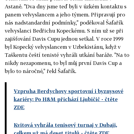
Astaně. "Dva dny jsme teď byli v úzkém kontaktu s
panem velvyslancem a jeho týmem. Připravují pro
nás nadstandardní podmínky," poděkoval Šafařík
velvyslanci Bedřichu Kopeckému. S ním už se při
zajišťování Davis Cupu jednou setkal. V roce 1999
byl Kopecký velvyslancem v Uzbekistánu, když v
Taškentu čeští tenisté vyhráli utkání baráže. "Na to
nikdy nezapomenu, to byl můj první Davis Cup a
bylo to náročné," řekl Šafařík.
Vzpruha Berdychovy sportovní i byznysové
kariéry: Po H&M přichází Ljubičič
- čtěte
ZDE
Kvitová vyhrála tenisový turnaj v Dubaji,
celkem už má deset titulů
- čtěte ZDE