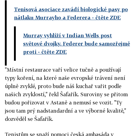
Tenisová asociace zavádí biologické pasy po
nátlaku Murrayho a Federera
- čtěte ZDE
Murray vyhlíží v Indian Wells post
světové dvojky. Federer bude samozřejmě
proti
- čtěte ZDE
"Místní restaurace vaří velice tučně a používají
typy koření, na které naše evropské trávení není
úplně zvyklé, proto bude náš kuchař vařit podle
našich zvyklostí," řekl Šafařík. Suroviny se přitom
budou pořizovat v Astaně a nemusí se vozit. "Ty
jsou tam prý nadstandardní a ve výborné kvalitě,"
dozvěděl se Šafařík.
Tenistům se snaží pomoci česká ambasáda v