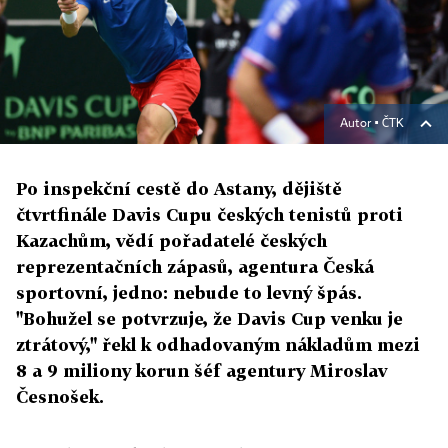
Autor ▪
ČTK
Po inspekční cestě do Astany, dějiště
čtvrtfinále Davis Cupu českých tenistů proti
Kazachům, vědí pořadatelé českých
reprezentačních zápasů, agentura Česká
sportovní, jedno: nebude to levný špás.
"Bohužel se potvrzuje, že Davis Cup venku je
ztrátový," řekl k odhadovaným nákladům mezi
8 a 9 miliony korun šéf agentury Miroslav
Česnošek.