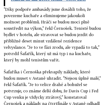
"Díky podpoře ambasády jsme dosáhli toho, že
povezeme kuchaře a eliminujeme jakoukoli
možnost problémů. Hráči se budou moci plně
soustředit na výkon," řekl Černošek. Tenisté budou
bydlet v hotelu, ale stravovat se budou jezdit do
přibližně deset minut vzdálené rezidence
velvyslance. "Je to ve fázi zrodu, ale vypadá to tak,"
potvrdil Šafařík, který už má typ i na kuchaře,
který by mohl tenistům vařit.
Šafaříka i Černoška překvapily náklady, které
budou muset v Astaně uhradit. "Nejsou úplně malé,"
řekl Šafařík. "Je to velice drahé a bohužel se
potvrzuje, co známe delší dobu, že Davis Cup i Fed
Cup venku je vždycky ztrátový," konstatoval
Černošek a náklady na čtvrtfinále v Astaně odhadl