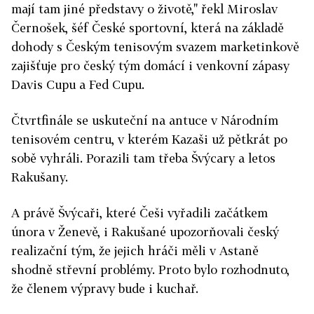
mají tam jiné představy o životě," řekl Miroslav
Černošek, šéf České sportovní, která na základě
dohody s Českým tenisovým svazem marketinkově
zajišťuje pro český tým domácí i venkovní zápasy
Davis Cupu a Fed Cupu.
Čtvrtfinále se uskuteční na antuce v Národním
tenisovém centru, v kterém Kazaši už pětkrát po
sobě vyhráli. Porazili tam třeba Švýcary a letos
Rakušany.
A právě Švýcaři, které Češi vyřadili začátkem
února v Ženevě, i Rakušané upozorňovali český
realizační tým, že jejich hráči měli v Astaně
shodně střevní problémy. Proto bylo rozhodnuto,
že členem výpravy bude i kuchař.