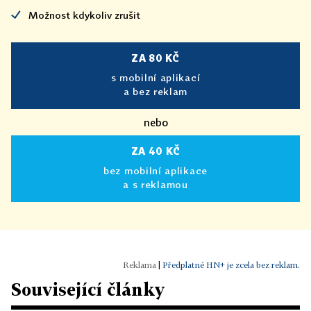
Možnost kdykoliv zrušit
ZA 80 KČ
s mobilní aplikací
a bez reklam
nebo
ZA 40 KČ
bez mobilní aplikace
a s reklamou
|
Předplatné HN+ je zcela bez reklam.
Související články