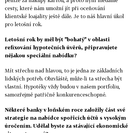
peníze za nákupy kartou, a proto nyní hledáme
cesty, které nám umožní jít při oceňování
klientské loajality ještě dále. Je to náš hlavní úkol
pro letošní rok.
Letošní rok by měl být "bohatý" v oblasti
refixování hypotečních úvěrů, připravujete
nějakou speciální nabídku?
Mít střechu nad hlavou, to je jedna ze základních
lidských potřeb. Obzvláště, může-li ta střecha být
vlastní. Hypotéky vždy budou v našem portfoliu,
samozřejmě patřičně konkurenceschopné.
Některé banky v loňském roce založily část své
strategie na nabídce spořicích účtů s vysokým
úročením. Udělal byste za stávající ekonomické