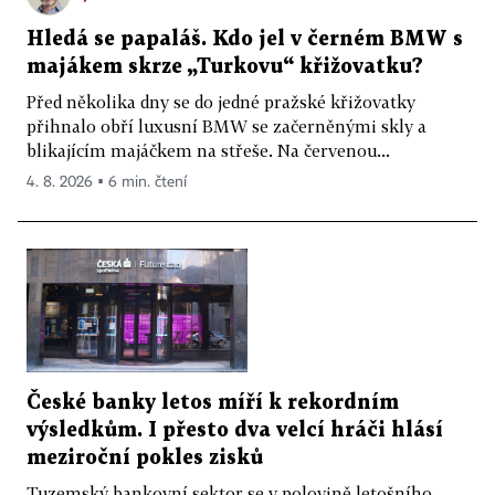
Hledá se papaláš. Kdo jel v černém BMW s
majákem skrze „Turkovu“ křižovatku?
Před několika dny se do jedné pražské křižovatky
přihnalo obří luxusní BMW se začerněnými skly a
blikajícím majáčkem na střeše. Na červenou...
4. 8. 2026 ▪ 6 min. čtení
České banky letos míří k rekordním
výsledkům. I přesto dva velcí hráči hlásí
meziroční pokles zisků
Tuzemský bankovní sektor se v polovině letošního