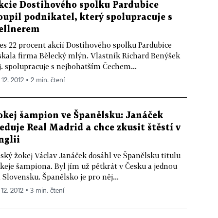
kcie Dostihového spolku Pardubice
oupil podnikatel, který spolupracuje s
ellnerem
es 22 procent akcií Dostihového spolku Pardubice
skala firma Bělecký mlýn. Vlastník Richard Benýšek
. spolupracuje s nejbohatším Čechem...
 12. 2012 ▪ 2 min. čtení
okej šampion ve Španělsku: Janáček
leduje Real Madrid a chce zkusit štěstí v
nglii
ský žokej Václav Janáček dosáhl ve Španělsku titulu
keje šampiona. Byl jím už pětkrát v Česku a jednou
 Slovensku. Španělsko je pro něj...
 12. 2012 ▪ 3 min. čtení