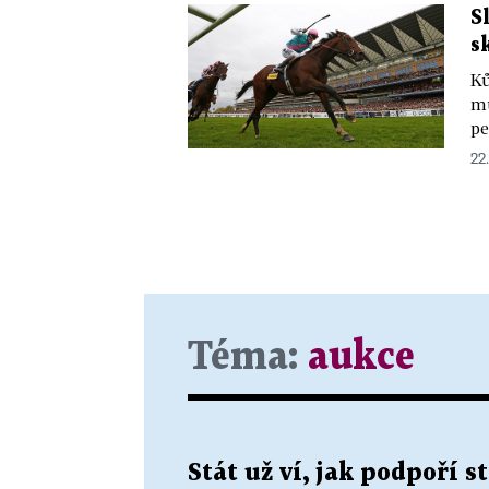
S
s
Ků
mů
pe
22.
Téma:
aukce
Stát už ví, jak podpoří 