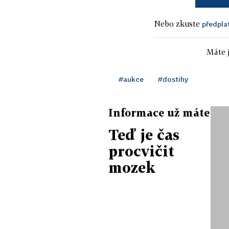
Nebo zkuste
předpla
Máte j
#aukce
#dostihy
Informace už máte
Teď je čas
procvičit
mozek