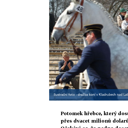
Ilustrační foto - dražba koní v Kladrubech nad 
Potomek hřebce, který dos
přes dvacet milionů dolarů