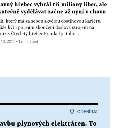
lavný hřebec vyhrál tři miliony liber, ale
kutečně vydělávat začne až nyní v chovu
ň, který má za sebou skvělou dostihovou kariéru,
že být i po jejím skončení doslova strojem na
níze. Čtyřletý hřebec Frankel je toho...
 10. 2012 ▪ 1 min. čtení
ODEBÍRAT
stavbu plynových elektráren. To