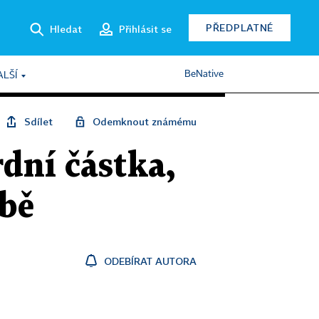
PŘEDPLATNÉ
Hledat
Přihlásit se
BeNative
ALŠÍ
Sdílet
Odemknout známému
rdní částka,
íbě
ODEBÍRAT AUTORA