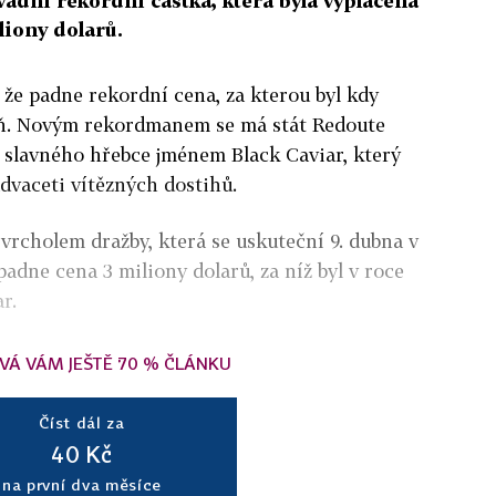
adní rekordní částka, která byla vyplacena
iliony dolarů.
, že padne rekordní cena, za kterou byl kdy
ň. Novým rekordmanem se má stát Redoute
 slavného hřebce jménem Black Caviar, který
advaceti vítězných dostihů.
rcholem dražby, která se uskuteční 9. dubna v
adne cena 3 miliony dolarů, za níž byl v roce
ar.
VÁ VÁM JEŠTĚ 70 % ČLÁNKU
Číst dál za
40 Kč
na první dva měsíce