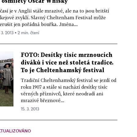
e osmiletý Oscar Whisky
časí je v Anglii stále mrazivé, ale na to jsou britští
kejové zvyklí. Slavný Cheltenham Festival může
erušit jen pořádná bouřka. Jména...
 3. 2013 ▪ 2 min. čtení
FOTO: Desítky tisíc mrznoucích
diváků i více než stoletá tradice.
To je Cheltenhamský festival
Tradiční Cheltenhamský festival se jezdí od
roku 1907 a stále si nachází desítky tisíc
věrných příznivců, které neodradí ani
mrazivé březnové...
15. 3. 2013
KTUALIZOVÁNO