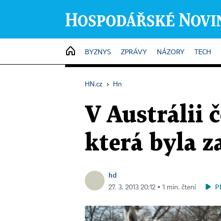
HOME
BYZNYS
ZPRÁVY
NÁZORY
TECH
HN.cz
›
Hn
V Austrálii 
která byla z
hd
P
27. 3. 2013 20:12 ▪ 1 min. čtení