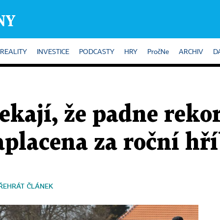
REALITY
INVESTICE
PODCASTY
HRY
PročNe
ARCHIV
D
čekají, že padne reko
aplacena za roční hř
ŘEHRÁT ČLÁNEK