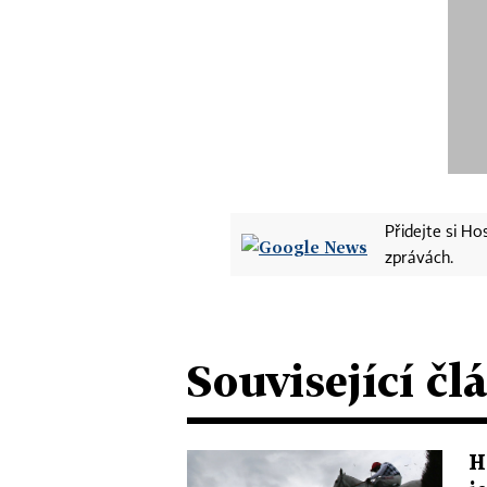
Přidejte si H
zprávách.
Související čl
H