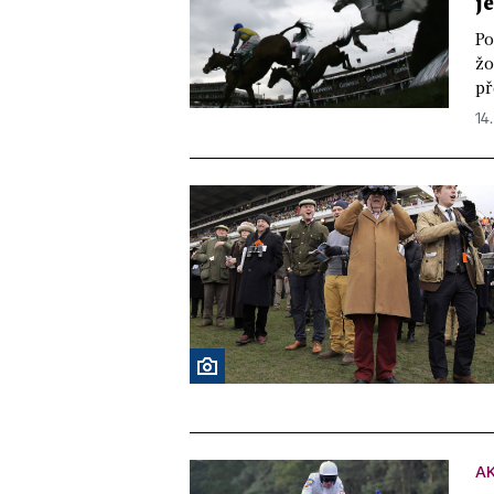
j
Po
žo
př
14.
A