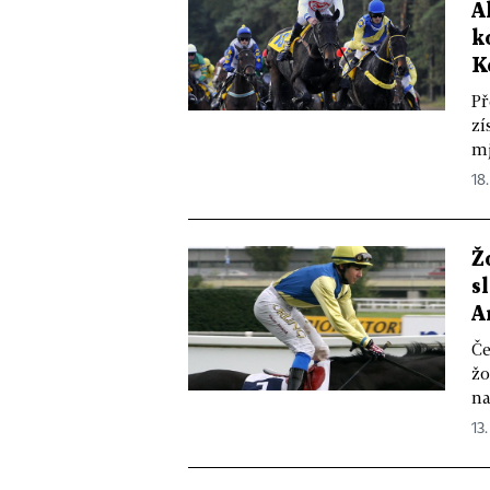
A
k
K
Př
zí
mj
18.
Ž
s
A
Če
žo
na
13.