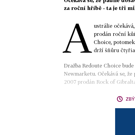
Očekává se, že padne dosav
za roční hříbě - ta je tři m
A
ustrálie očekává
prodán roční ků
Choice, potomek
drží šňůru čtyři
Dražba Redoute Choice bude v
Newmarketu. Očekává se, že p
2007 prodán Rock of Gibralt
ZBÝ