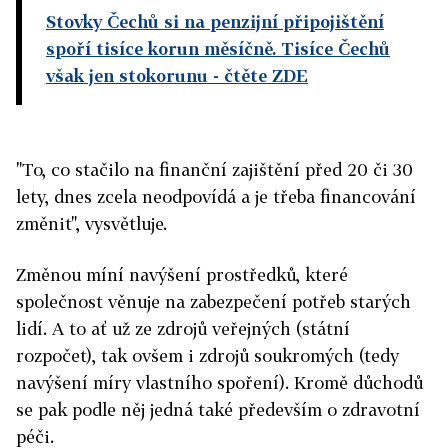
Stovky Čechů si na penzijní připojištění
spoří tisíce korun měsíčně. Tisíce Čechů
však jen stokorunu
- čtěte ZDE
"To, co stačilo na finanční zajištění před 20 či 30
lety, dnes zcela neodpovídá a je třeba financování
změnit", vysvětluje.
Změnou míní navýšení prostředků, které
společnost věnuje na zabezpečení potřeb starých
lidí. A to ať už ze zdrojů veřejných (státní
rozpočet), tak ovšem i zdrojů soukromých (tedy
navýšení míry vlastního spoření). Kromě důchodů
se pak podle něj jedná také především o zdravotní
péči.