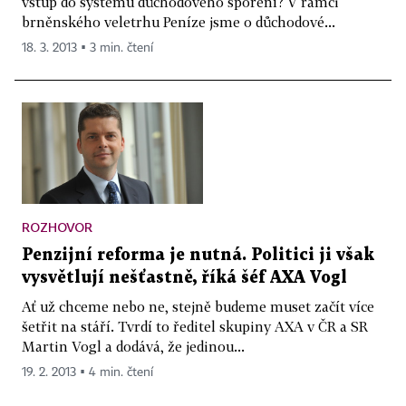
vstup do systému důchodového spoření? V rámci
brněnského veletrhu Peníze jsme o důchodové...
18. 3. 2013 ▪ 3 min. čtení
ROZHOVOR
Penzijní reforma je nutná. Politici ji však
vysvětlují nešťastně, říká šéf AXA Vogl
Ať už chceme nebo ne, stejně budeme muset začít více
šetřit na stáří. Tvrdí to ředitel skupiny AXA v ČR a SR
Martin Vogl a dodává, že jedinou...
19. 2. 2013 ▪ 4 min. čtení