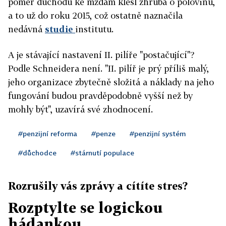
poměr důchodů ke mzdám klesl zhruba o polovinu,
a to už do roku 2015, což ostatně naznačila
nedávná
studie
institutu.
A je stávající nastavení II. pilíře "postačující"?
Podle Schneidera není. "II. pilíř je prý příliš malý,
jeho organizace zbytečně složitá a náklady na jeho
fungování budou pravděpodobně vyšší než by
mohly být", uzavírá své zhodnocení.
#penzijní reforma
#penze
#penzijní systém
#důchodce
#stárnutí populace
Rozrušily vás zprávy a cítíte stres?
Rozptylte se logickou
hádankou