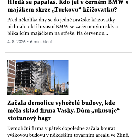
Hledá se papaláš. Kdo jel v černém BMW s
majákem skrze „Turkovu“ křižovatku?
Před několika dny se do jedné pražské křižovatky
přihnalo obří luxusní BMW se začerněnými skly a
blikajícím majáčkem na střeše. Na červenou...
4. 8. 2026 ▪ 6 min. čtení
Začala demolice vyhořelé budovy, kde
měla sklad firma Vasky. Dům „ukusuje“
stotunový bagr
Demoliční firma v pátek dopoledne začala bourat
výškovou budovu v někdejším továrním areálu ve Zlíně,