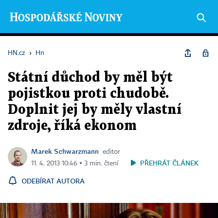
HN.cz
›
Hn
Státní důchod by měl být
pojistkou proti chudobě.
Doplnit jej by měly vlastní
zdroje, říká ekonom
Marek Schwarzmann
editor
PŘEHRÁT ČLÁNEK
11. 4. 2013 10:46 ▪ 3 min. čtení
ODEBÍRAT AUTORA