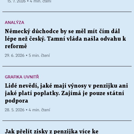
15. 7. 2026 ▪ 4 min. čtení
ANALÝZA
Německý důchodce by se měl mít čím dál
lépe než český. Tamní vláda našla odvahu k
reformě
29. 6. 2026 ▪ 5 min. čtení
GRAFIKA UVNITŘ
Lidé nevědí, jaké mají výnosy v penzijku ani
jaké platí poplatky. Zajímá je pouze státní
podpora
28. 5. 2026 ▪ 4 min. čtení
Jak přelít zisky z penzijka více ke