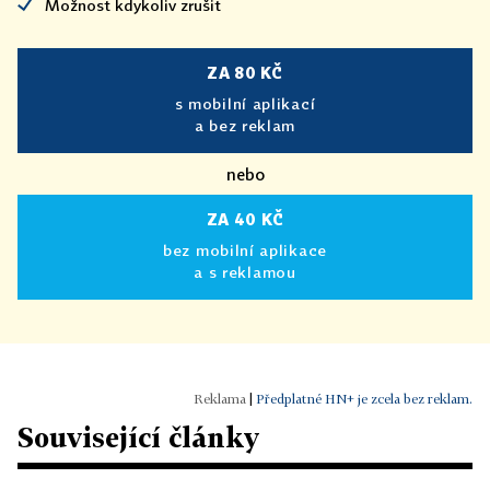
Možnost kdykoliv zrušit
ZA 80 KČ
s mobilní aplikací
a bez reklam
nebo
ZA 40 KČ
bez mobilní aplikace
a s reklamou
|
Předplatné HN+ je zcela bez reklam.
Související články