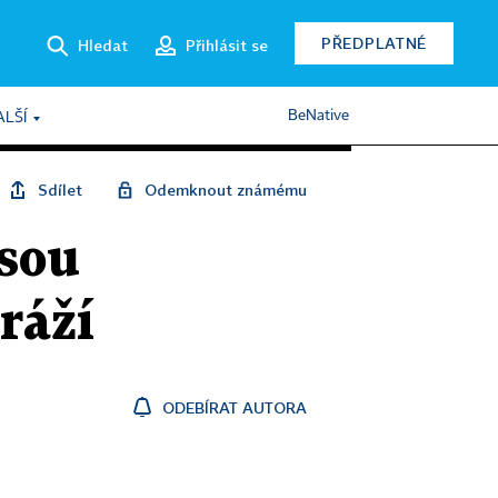
PŘEDPLATNÉ
Hledat
Přihlásit se
BeNative
ALŠÍ
Sdílet
Odemknout známému
jsou
ráží
ODEBÍRAT AUTORA