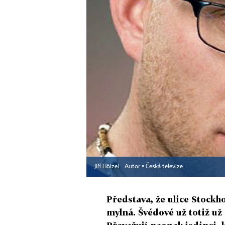
Jiří Hölzel
Autor ▪
Česká televize
Představa, že ulice Stockh
mylná. Švédové už totiž u