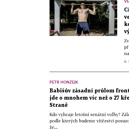
VE
C
v
k
v
Zv
př
na
6.
PETR HONZEJK
Babišův zásadní průlom front
jde o mnohem víc než o 27 kře
Straně
Kdo vyhraje letošní senátní volby? Zál
podle kterých budeme vítězství posuzo
že...