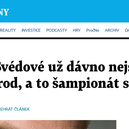
REALITY
INVESTICE
PODCASTY
HRY
PročNe
ARCHIV
D
 Švédové už dávno ne
od, a to šampionát s
ŘEHRÁT ČLÁNEK