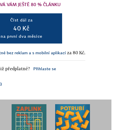
VÁ VÁM JEŠTĚ 80 % ČLÁNKU
Číst dál za
40 Kč
na první dva měsíce
za 80 Kč.
tné bez reklam a s mobilní aplikací
iž předplatné?
Přihlaste se
3