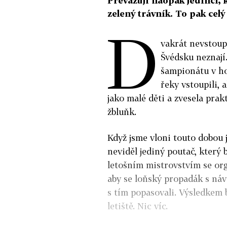
Převažují naopak jedinci, 
zelený trávník. To pak cel
D
vakrát nevstoupí
Švédsku neznají
šampionátu v ho
řeky vstoupili, a
jako malé děti a zvesela prakt
žbluňk.
Když jsme vloni touto dobou j
neviděl jediný poutač, který 
letošním mistrovstvím se org
aby se loňský propadák s náv
s tím popasovali. Výsledkem 
letiště. Nic víc.