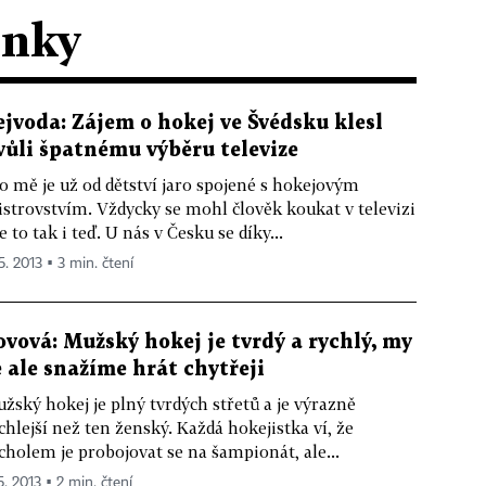
ánky
ejvoda: Zájem o hokej ve Švédsku klesl
vůli špatnému výběru televize
o mě je už od dětství jaro spojené s hokejovým
strovstvím. Vždycky se mohl člověk koukat v televizi
je to tak i teď. U nás v Česku se díky...
5. 2013 ▪ 3 min. čtení
ovová: Mužský hokej je tvrdý a rychlý, my
e ale snažíme hrát chytřeji
žský hokej je plný tvrdých střetů a je výrazně
chlejší než ten ženský. Každá hokejistka ví, že
cholem je probojovat se na šampionát, ale...
5. 2013 ▪ 2 min. čtení