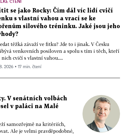
LKÉ ČTENÍ
ítit se jako Rocky: Čím dál víc lidí cvičí
enku s vlastní vahou a vrací se ke
ořenům silového tréninku. Jaké jsou jeho
ýhody?
edat těžká závaží ve fitku? Jde to i jinak. V Česku
ibývá venkovních posiloven a spolu s tím i těch, kteří
 nich cvičí s vlastní vahou....
 8. 2026 ▪ 17 min. čtení
y. V senátních volbách
sel v paláci na Malé
eží samozřejmě na kritériích,
vat. Ale je velmi pravděpodobné,