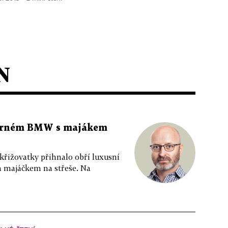
N
 černém BMW s majákem
 křižovatky přihnalo obří luxusní
m majáčkem na střeše. Na