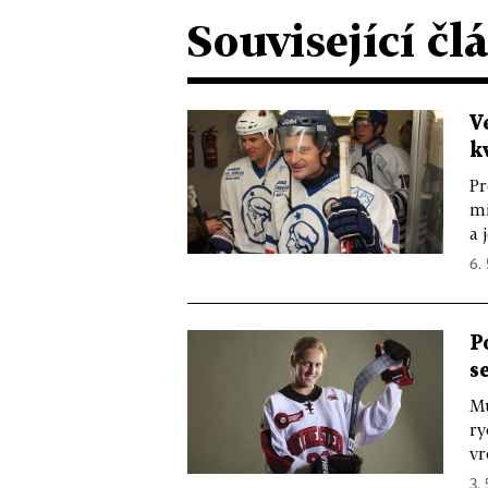
Související čl
V
k
Pr
mi
a 
6. 
P
s
Mu
ry
vr
3. 