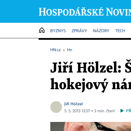
HOME
BYZNYS
ZPRÁVY
NÁZORY
TECH
HN.cz
›
Hn
Jiří Hölzel:
hokejový nár
Jiří Hölzel
P
5. 5. 2013 13:57 ▪ 3 min. čtení