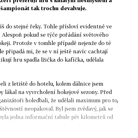
kteří preferují hru s kulatým nesmyslem a
ý šampionát tak trochu devalvuje.
š do stejné řeky. Tohle přísloví evidentně ve
. Alespoň pokud se týče pořádání světového
keji. Protože v tomhle případě nejenže do té
le připadá mi, že se v ní ještě navíc cachtají
ikují hru spadla lžička do kafíčka, udělala
eli z letiště do hotelu, kolem dálnice jsem
by lákal na vyvrcholení hokejové sezony. Před
anizátoři holedbali, že udělali maximum pro to,
štěvností neopakoval. Byl jsem zvědavý, jak se
byla jedna informační tabule pět kilometrů od