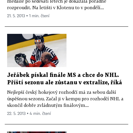
medaile po šedesáti letech je dokázala pořádně
rozproudit. Na letišti v Klotenu to v pondělí...
21. 5. 2013 ▪ 1 min. čtení
Jeřábek pískal finále MS a chce do NHL.
Příští sezonu ale zůstanu v extralize, říká
Nejlepší český hokejový rozhodčí má za sebou další
úspěšnou sezonu. Začal ji v kempu pro rozhodčí NHL a
skončil dobře zvládnutým finálovým...
22. 5. 2013 ▪ 4 min. čtení