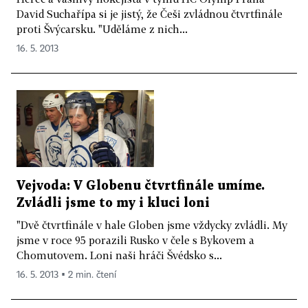
David Suchařípa si je jistý, že Češi zvládnou čtvrtfinále
proti Švýcarsku. "Uděláme z nich...
16. 5. 2013
Vejvoda: V Globenu čtvrtfinále umíme.
Zvládli jsme to my i kluci loni
"Dvě čtvrtfinále v hale Globen jsme vždycky zvládli. My
jsme v roce 95 porazili Rusko v čele s Bykovem a
Chomutovem. Loni naši hráči Švédsko s...
16. 5. 2013 ▪ 2 min. čtení