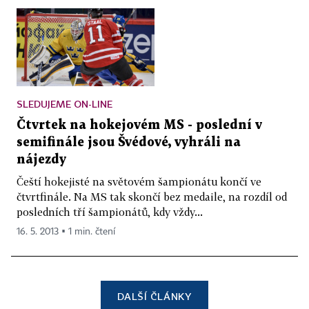
SLEDUJEME ON-LINE
Čtvrtek na hokejovém MS - poslední v
semifinále jsou Švédové, vyhráli na
nájezdy
Čeští hokejisté na světovém šampionátu končí ve
čtvrtfinále. Na MS tak skončí bez medaile, na rozdíl od
posledních tří šampionátů, kdy vždy...
16. 5. 2013 ▪ 1 min. čtení
DALŠÍ ČLÁNKY