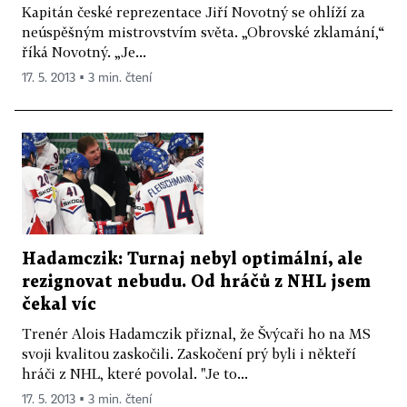
Kapitán české reprezentace Jiří Novotný se ohlíží za
neúspěšným mistrovstvím světa. „Obrovské zklamání,“
říká Novotný. „Je...
17. 5. 2013 ▪ 3 min. čtení
Hadamczik: Turnaj nebyl optimální, ale
rezignovat nebudu. Od hráčů z NHL jsem
čekal víc
Trenér Alois Hadamczik přiznal, že Švýcaři ho na MS
svoji kvalitou zaskočili. Zaskočení prý byli i někteří
hráči z NHL, které povolal. "Je to...
17. 5. 2013 ▪ 3 min. čtení