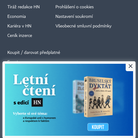
Tiráž redakce HN
Prohlášení o cookies
Economia
Nastavení soukromí
Kariéra v HN
Všeobecné smluvní podmínky
Ceník inzerce
Koupit / darovat předplatné
Eventy
×
Newslettery
RSS kanály
Autorská práva vykonává vydavatel. Bez písemného svolení vydavatele je
zakázáno jakékoli užití částí nebo celku díla, zejména rozmnožování a šíření
jakýmkoli způsobem, mechanickým nebo elektronickým, v českém nebo
jiném jazyce. Bez souhlasu vydavatele je zakázáno též rozmnožování
obsahu pro účely automatizované analýzy textů nebo dat
podle ustanovení § 39c autorského zákona.