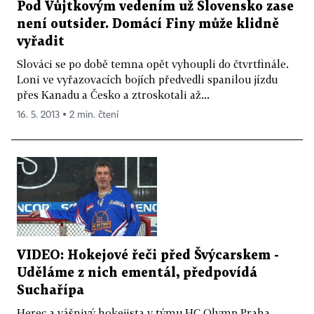
Pod Vůjtkovým vedením už Slovensko zase
není outsider. Domácí Finy může klidně
vyřadit
Slováci se po době temna opět vyhoupli do čtvrtfinále.
Loni ve vyřazovacích bojích předvedli spanilou jízdu
přes Kanadu a Česko a ztroskotali až...
16. 5. 2013 ▪ 2 min. čtení
VIDEO: Hokejové řeči před Švýcarskem -
Uděláme z nich ementál, předpovídá
Suchařípa
Herec a vášnivý hokejista v týmu HC Olymp Praha