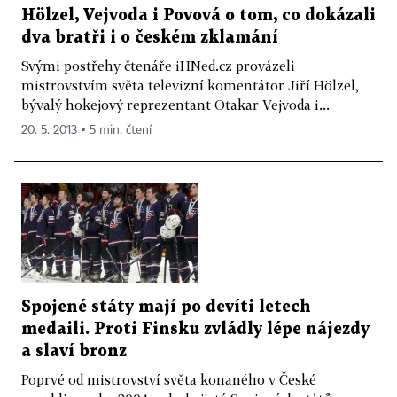
Hölzel, Vejvoda i Povová o tom, co dokázali
dva bratři i o českém zklamání
Svými postřehy čtenáře iHNed.cz provázeli
mistrovstvím světa televizní komentátor Jiří Hölzel,
bývalý hokejový reprezentant Otakar Vejvoda i...
20. 5. 2013 ▪ 5 min. čtení
Spojené státy mají po devíti letech
medaili. Proti Finsku zvládly lépe nájezdy
a slaví bronz
Poprvé od mistrovství světa konaného v České