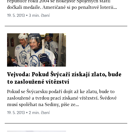
republice roku 2004 se hokejisté Spojených států
dočkali medaile. Američané si po penaltové loterii...
19. 5. 2013 ▪ 3 min. čtení
Vejvoda: Pokud Švýcaři získají zlato, bude
to zasloužené vítězství
Pokud se Švýcarsku podaří dojít až ke zlatu, bude to
zasloužené a tvrdou prací získané vítězství. Švédové
musí spoléhat na Sediny, píše ze...
19. 5. 2013 ▪ 2 min. čtení