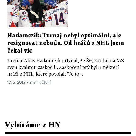
Hadamczik: Turnaj nebyl optimální, ale
rezignovat nebudu. Od hráčů z NHL jsem
čekal víc
Trenér Alois Hadamczik přiznal, že Švýcaři ho na MS
svoji kvalitou zaskočili. Zaskočení prý byli i někteří
hráči z NHL, které povolal. "Je to...
17. 5. 2013 ▪ 3 min. čtení
Vybíráme z HN