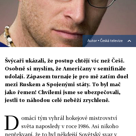
Autor ▪
Česká televize
Švýcaři ukázali, že postup chtějí víc než Češi.
Osobně si myslím, že Američany v semifinále
udolají. Zápasem turnaje je pro mě zatím duel
mezi Ruskem a Spojenými státy. To byl mač
jako řemen! Chvílemi jsme se ubezpečovali,
jestli to náhodou celé neběží zrychleně.
D
omácí tým vyhrál hokejové mistrovství
světa naposledy v roce 1986. Asi nikoho
nepřekvapí, že to byl někdejší Sovětský svaz v