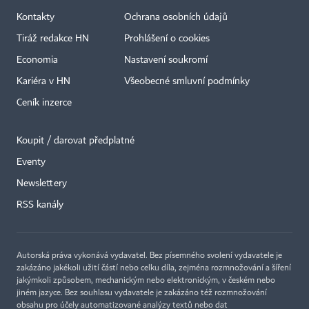
Kontakty
Ochrana osobních údajů
Tiráž redakce HN
Prohlášení o cookies
Economia
Nastavení soukromí
Kariéra v HN
Všeobecné smluvní podmínky
Ceník inzerce
Koupit / darovat předplatné
Eventy
Newslettery
×
RSS kanály
Autorská práva vykonává vydavatel. Bez písemného svolení vydavatele je
zakázáno jakékoli užití částí nebo celku díla, zejména rozmnožování a šíření
jakýmkoli způsobem, mechanickým nebo elektronickým, v českém nebo
jiném jazyce. Bez souhlasu vydavatele je zakázáno též rozmnožování
obsahu pro účely automatizované analýzy textů nebo dat