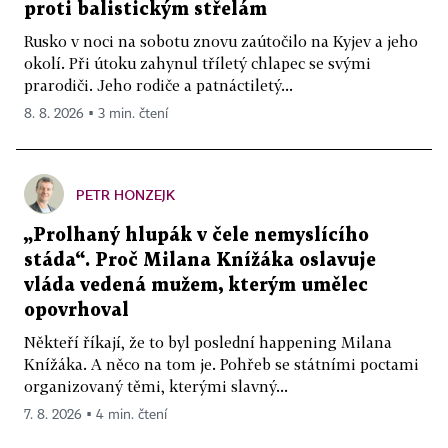
proti balistickým střelám
Rusko v noci na sobotu znovu zaútočilo na Kyjev a jeho
okolí. Při útoku zahynul tříletý chlapec se svými
prarodiči. Jeho rodiče a patnáctiletý...
8. 8. 2026 ▪ 3 min. čtení
PETR HONZEJK
„Prolhaný hlupák v čele nemyslícího
stáda“. Proč Milana Knížáka oslavuje
vláda vedená mužem, kterým umělec
opovrhoval
Někteří říkají, že to byl poslední happening Milana
Knížáka. A něco na tom je. Pohřeb se státními poctami
organizovaný těmi, kterými slavný...
7. 8. 2026 ▪ 4 min. čtení