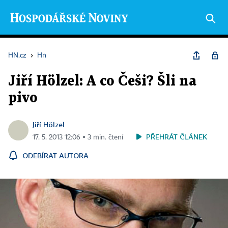
HN.cz
›
Hn
Jiří Hölzel: A co Češi? Šli na
pivo
Jiří Hölzel
PŘEHRÁT ČLÁNEK
17. 5. 2013 12:06 ▪ 3 min. čtení
ODEBÍRAT AUTORA