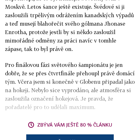
Moskvě. Letos šance ještě existuje. Švédové si ji
zasloužili trpělivým odrážením kanadských výpadů
a teď musejí blahořečit svého gólmana Jhonase
Enrotha, protože jestli by si někdo zasloužil
mimořádné odměny za práci navíc v tomhle
zápase, tak to byl právě on.
Pro finálovou fázi světového šampionátu je jen
dobře, že se přes čtvrtfinále přehoupl právě domácí
tým. Včera jsem si konečně v Globenu připadal jako
na hokeji. Nebylo sice vyprodáno, ale atmosféra si
zasloužila označení hokejová. Je pravda, že
pořadatelé pro to udělali maximum.
ZBÝVÁ VÁM JEŠTĚ 80 % ČLÁNKU