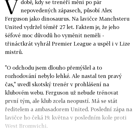
V
době, kdy se trenéři mění po pár
nepovedených zápasech, působí Alex
Ferguson jako dinosaurus. Na lavičce Manchsteru
United vydržel téměř 27 let. Faktem je, že jeho
šéfové moc důvodů ho vyměnit neměli -
třináctkrát vyhrál Premier League a uspěl i v Lize
mistrů.
"O odchodu jsem dlouho přemýšlel a to
rozhodování nebylo lehké. Ale nastal ten pravý
čas," uvedl skotský trenér v prohlášení na
klubovém webu. Ferguson už nebude trénovat
první tým, ale klub zcela neopustí. Má se stát
ředitelem a ambasadorem United. Poslední zápa na
lavičce ho čeká 19. května v posledním kole proti
West Bromwichi.