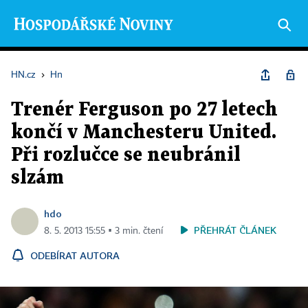
HN.cz
›
Hn
Trenér Ferguson po 27 letech
končí v Manchesteru United.
Při rozlučce se neubránil
slzám
hdo
PŘEHRÁT ČLÁNEK
8. 5. 2013 15:55 ▪ 3 min. čtení
ODEBÍRAT AUTORA