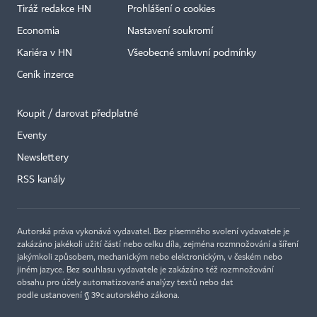
Tiráž redakce HN
Prohlášení o cookies
Economia
Nastavení soukromí
Kariéra v HN
Všeobecné smluvní podmínky
Ceník inzerce
Koupit / darovat předplatné
Eventy
×
Newslettery
RSS kanály
Autorská práva vykonává vydavatel. Bez písemného svolení vydavatele je
zakázáno jakékoli užití částí nebo celku díla, zejména rozmnožování a šíření
jakýmkoli způsobem, mechanickým nebo elektronickým, v českém nebo
jiném jazyce. Bez souhlasu vydavatele je zakázáno též rozmnožování
obsahu pro účely automatizované analýzy textů nebo dat
podle ustanovení § 39c autorského zákona.