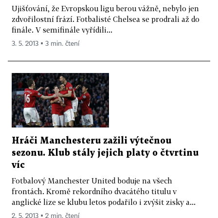
Ujišťování, že Evropskou ligu berou vážně, nebylo jen
zdvořilostní frází. Fotbalisté Chelsea se prodrali až do
finále. V semifinále vyřídili...
3. 5. 2013 ▪ 3 min. čtení
Hráči Manchesteru zažili výtečnou
sezonu. Klub stály jejich platy o čtvrtinu
víc
Fotbalový Manchester United boduje na všech
frontách. Kromě rekordního dvacátého titulu v
anglické lize se klubu letos podařilo i zvýšit zisky a...
2. 5. 2013 ▪ 2 min. čtení