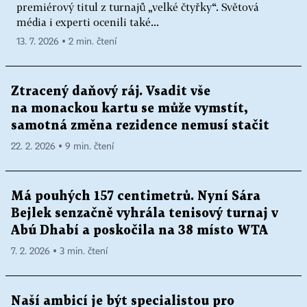
premiérový titul z turnajů „velké čtyřky“. Světová
média i experti ocenili také...
13. 7. 2026 ▪ 2 min. čtení
Ztracený daňový ráj. Vsadit vše
na monackou kartu se může vymstít,
samotná změna rezidence nemusí stačit
22. 2. 2026 ▪ 9 min. čtení
Má pouhých 157 centimetrů. Nyní Sára
Bejlek senzačně vyhrála tenisový turnaj v
Abú Dhabí a poskočila na 38 místo WTA
7. 2. 2026 ▪ 3 min. čtení
Naší ambicí je být specialistou pro