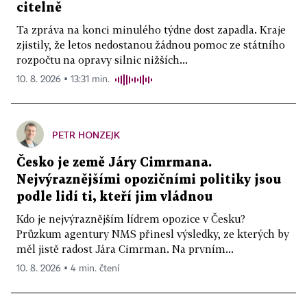
citelně
Ta zpráva na konci minulého týdne dost zapadla. Kraje
zjistily, že letos nedostanou žádnou pomoc ze státního
rozpočtu na opravy silnic nižších...
10. 8. 2026 ▪ 13:31 min.
PETR HONZEJK
Česko je země Járy Cimrmana.
Nejvýraznějšími opozičními politiky jsou
podle lidí ti, kteří jim vládnou
Kdo je nejvýraznějším lídrem opozice v Česku?
Průzkum agentury NMS přinesl výsledky, ze kterých by
měl jistě radost Jára Cimrman. Na prvním...
10. 8. 2026 ▪ 4 min. čtení