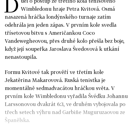
D
uel o postup ze třetího kola tenisového
Wimbledonu hraje Petra Kvitová. Osmá
nasazená hráčka londýnského turnaje zatím
odehrála jen jeden zápas. V prvním kole svedla
třísetovou bitvu s Američankou Coco
Vandewegheovou, přes druhé kolo přešla bez boje,
když její soupeřka Jaroslava Švedovová k utkání
nenastoupila.
Formu Kvitové tak prověří ve třetím kole
Jekatěrina Makarovová. Ruská tenistka je
momentálně sedmadvacátou hráčkou světa. V
prvním kole Wimbledonu vyřadila Švédku Johannu
Larssonovou dvakrát 6:3, ve druhém vybojovala po
třech setech výhru nad
Garbiñe
Muguruzaovou ze
Španělska.