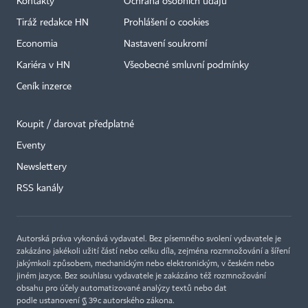
Kontakty
Ochrana osobních údajů
Tiráž redakce HN
Prohlášení o cookies
Economia
Nastavení soukromí
Kariéra v HN
Všeobecné smluvní podmínky
Ceník inzerce
Koupit / darovat předplatné
Eventy
×
Newslettery
RSS kanály
Autorská práva vykonává vydavatel. Bez písemného svolení vydavatele je
zakázáno jakékoli užití částí nebo celku díla, zejména rozmnožování a šíření
jakýmkoli způsobem, mechanickým nebo elektronickým, v českém nebo
jiném jazyce. Bez souhlasu vydavatele je zakázáno též rozmnožování
obsahu pro účely automatizované analýzy textů nebo dat
podle ustanovení § 39c autorského zákona.