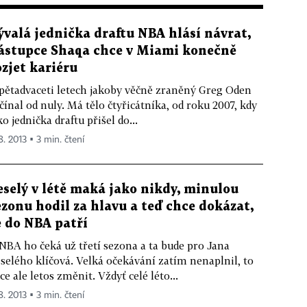
ývalá jednička draftu NBA hlásí návrat,
ástupce Shaqa chce v Miami konečně
ozjet kariéru
pětadvaceti letech jakoby věčně zraněný Greg Oden
čínal od nuly. Má tělo čtyřicátníka, od roku 2007, kdy
ko jednička draftu přišel do...
8. 2013 ▪ 3 min. čtení
eselý v létě maká jako nikdy, minulou
ezonu hodil za hlavu a teď chce dokázat,
e do NBA patří
NBA ho čeká už třetí sezona a ta bude pro Jana
selého klíčová. Velká očekávání zatím nenaplnil, to
ce ale letos změnit. Vždyť celé léto...
8. 2013 ▪ 3 min. čtení