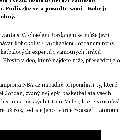
obou hvězd, nemůže nechat žádného
u. Podívejte se a posuďte sami - Kobe je
obný.
ryanta s Michaelem Jordanem se může jevit
ovnávat kohokoliv s Michaelem Jordanem totiž
sketbalových expertů i samotných hráčů
. Přesto video, které najdete níže, přesvědčuje o
ampiona NBA až nápadně připomínají ty, které
l Jordan, zvaný nejlepší basketbalista všech
šest mistrovských titulů. Video, které srovnává
aré už rok, teď ale jeho tvůrce Youssef Hannoun