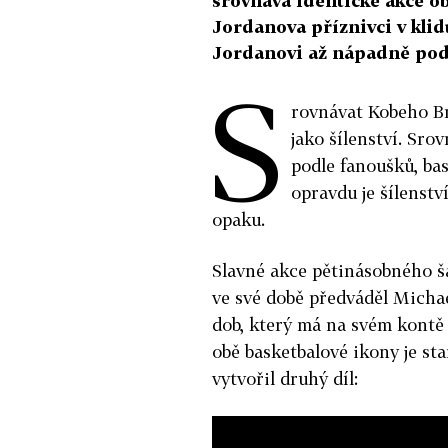
srovnává identické akce 
Jordanova příznivci v klid
Jordanovi až nápadně pod
S
rovnávat Kobeho B
jako šílenství. Sr
podle fanoušků, ba
opravdu je šílenství
opaku.
Slavné akce pětinásobného š
ve své době předváděl Michae
dob, který má na svém kontě 
obě basketbalové ikony je st
vytvořil druhý díl: