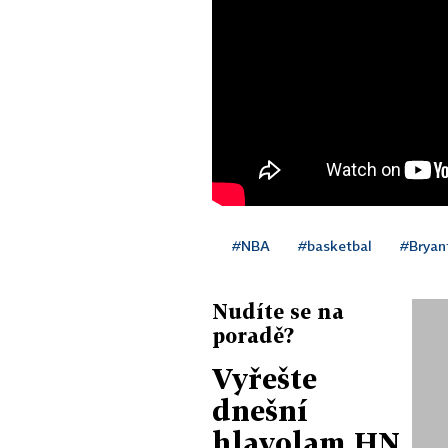
#NBA
#basketbal
#Bryan
Nudíte se na
poradě?
Vyřešte
dnešní
hlavolam HN