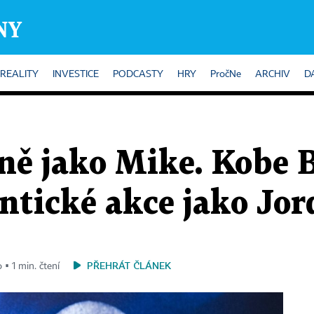
REALITY
INVESTICE
PODCASTY
HRY
PročNe
ARCHIV
D
ně jako Mike. Kobe 
ntické akce jako Jo
PŘEHRÁT ČLÁNEK
 ▪ 1 min. čtení