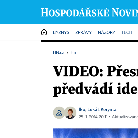
HOME
BYZNYS
ZPRÁVY
NÁZORY
TECH
HN.cz
›
Hn
VIDEO: Přes
předvádí ide
lko
Lukáš Korynta
,
25. 1. 2014 20:11 ▪ Aktualizováno