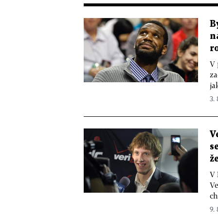
B
n
r
V 
za
ja
3. 
V
s
ž
V 
Ve
ch
9. 