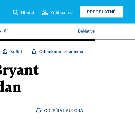
PŘEDPLATNÉ
Hledat
Přihlásit se
BeNative
ALŠÍ
Sdílet
Odemknout známému
Bryant
rdan
ODEBÍRAT AUTORA