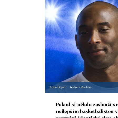
Kobe Bryant
Autor ▪
Reuters
Pokud si někdo zaslouží 
nejlepším basketbalistou v