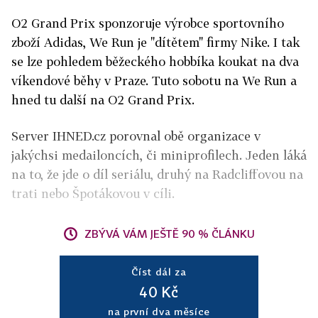
O2 Grand Prix sponzoruje výrobce sportovního
zboží Adidas, We Run je "dítětem" firmy Nike. I tak
se lze pohledem běžeckého hobbíka koukat na dva
víkendové běhy v Praze. Tuto sobotu na We Run a
hned tu další na O2 Grand Prix.
Server IHNED.cz porovnal obě organizace v
jakýchsi medailoncích, či miniprofilech. Jeden láká
na to, že jde o díl seriálu, druhý na Radcliffovou na
trati nebo Špotákovou v cíli.
ZBÝVÁ VÁM JEŠTĚ 90 % ČLÁNKU
Číst dál za
40 Kč
na první dva měsíce