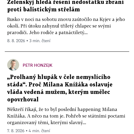
Zelenskyj hledá řešení nedostatku zbraní
proti balistickým střelám
Rusko v noci na sobotu znovu zaútočilo na Kyjev a jeho
okolí. Při útoku zahynul tříletý chlapec se svými
prarodiči. Jeho rodiče a patnáctiletý...
8. 8. 2026 ▪ 3 min. čtení
PETR HONZEJK
„Prolhaný hlupák v čele nemyslícího
stáda“. Proč Milana Knížáka oslavuje
vláda vedená mužem, kterým umělec
opovrhoval
Někteří říkají, že to byl poslední happening Milana
Knížáka. A něco na tom je. Pohřeb se státními poctami
organizovaný těmi, kterými slavný...
7. 8. 2026 ▪ 4 min. čtení