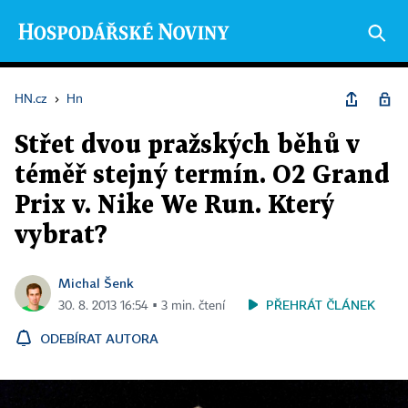
HN.cz
›
Hn
Střet dvou pražských běhů v
téměř stejný termín. O2 Grand
Prix v. Nike We Run. Který
vybrat?
Michal Šenk
PŘEHRÁT ČLÁNEK
30. 8. 2013 16:54 ▪ 3 min. čtení
ODEBÍRAT AUTORA