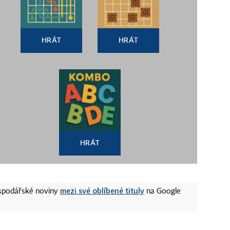
HRÁT
HRÁT
HRÁT
mezi své oblíbené tituly
ospodářské noviny
na Google