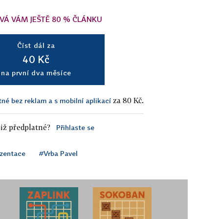
VÁ VÁM JEŠTĚ 80 % ČLÁNKU
Číst dál za
40 Kč
na první dva měsíce
za 80 Kč.
tné bez reklam a s mobilní aplikací
iž předplatné?
Přihlaste se
ezentace
#Vrba Pavel