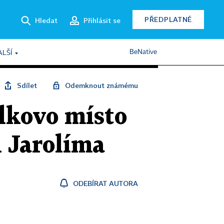
PŘEDPLATNÉ
Hledat
Přihlásit se
BeNative
ALŠÍ
Sdílet
Odemknout známému
ílkovo místo
 Jarolíma
ODEBÍRAT AUTORA