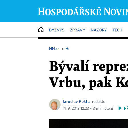
HOME
BYZNYS
ZPRÁVY
NÁZORY
TECH
HN.cz
›
Hn
Bývalí repre
Vrbu, pak K
Jaroslav Pešta
redaktor
P
11. 9. 2013 12:23 ▪ 3 min. čtení