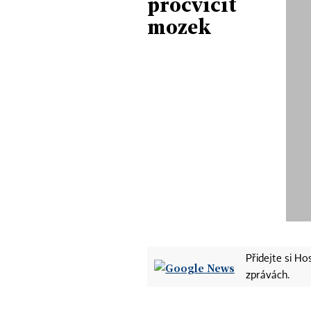
procvičit
mozek
Přidejte si H
zprávách.