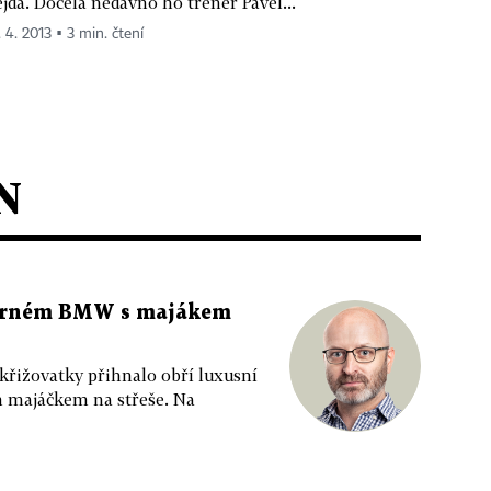
jda. Docela nedávno ho trenér Pavel...
. 4. 2013 ▪ 3 min. čtení
N
 černém BMW s majákem
 křižovatky přihnalo obří luxusní
m majáčkem na střeše. Na