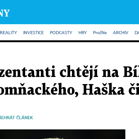
REALITY
INVESTICE
PODCASTY
HRY
PročNe
ARCHIV
D
zentanti chtějí na B
omňackého, Haška či
ŘEHRÁT ČLÁNEK