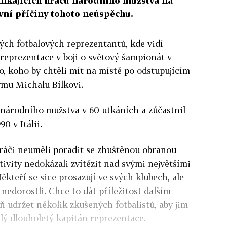
ynikajících hráčů národního mužstva na
lavní příčiny tohoto neúspěchu.
lých fotbalových reprezentantů, kde vidí
reprezentace v boji o světový šampionát v
 to, koho by chtěli mít na místě po odstupujícím
mu Michalu Bílkovi.
 národního mužstva v 60 utkáních a zúčastnil
0 v Itálii.
hráči neuměli poradit se zhuštěnou obranou
ivity nedokázali zvítězit nad svými největšími
ěkteří se sice prosazují ve svých klubech, ale
nedorostli. Chce to dát příležitost dalším
 udržet několik zkušených fotbalistů, aby jim
alý dlouholetý kapitán reprezentace.