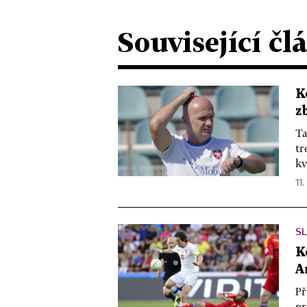
Související čl
K
z
Ta
tr
kv
11.
SL
K
A
Př
pr