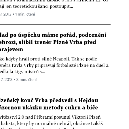
jí jen teoretickou šanci postoupit...
9. 2013 ▪ 1 min. čtení
lad po úspěchu máme pořád, podcenění
ehrozí, slíbil trenér Plzně Vrba před
arajevem
ko kdyby hráli proti silné Neapoli. Tak se podle
enéra Pavla Vrby připravují fotbalisté Plzně na duel 2.
edkola Ligy mistrů s...
 7. 2013 ▪ 3 min. čtení
lzeňský kouč Vrba předvedl s Hejdou
ázornou ukázku metody cukru a biče
vítězství 2:0 nad Příbramí posunul Viktorii Plzeň
tbalista, který by normálně nehrál, obránce Lukáš