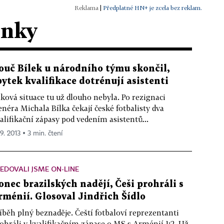
|
Předplatné HN+ je zcela bez reklam.
ánky
ouč Bílek u národního týmu skončil,
bytek kvalifikace dotrénují asistenti
ková situace tu už dlouho nebyla. Po rezignaci
enéra Michala Bílka čekají české fotbalisty dva
alifikační zápasy pod vedením asistentů...
 9. 2013 ▪ 3 min. čtení
EDOVALI JSME ON-LINE
onec brazilských nadějí, Češi prohráli s
rménií. Glosoval Jindřich Šídlo
íběh plný beznaděje. Čeští fotbaloví reprezentanti
ohráli v kvalifikačním zápase o MS s Arménií 1:2. Už