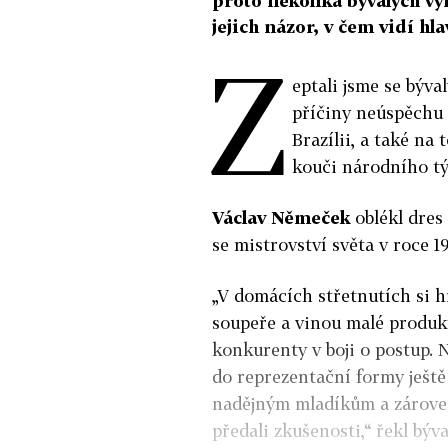
proto několika bývalých v
jejich názor, v čem vidí h
Z
eptali jsme se býva
příčiny neúspěchu 
Brazílii, a také na
kouči národního tý
Václav Němeček
oblékl dres
se mistrovství světa v roce 199
„V domácích střetnutích si 
soupeře a vinou malé produkt
konkurenty v boji o postup. N
do reprezentační formy ještě 
nadějným mladíkům a zároveň
předali zkušenosti,“ řekl býv