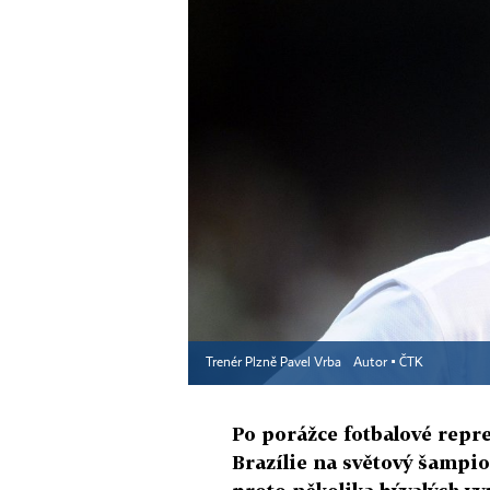
Trenér Plzně Pavel Vrba
Autor ▪
ČTK
Po porážce fotbalové reprez
Brazílie na světový šampio