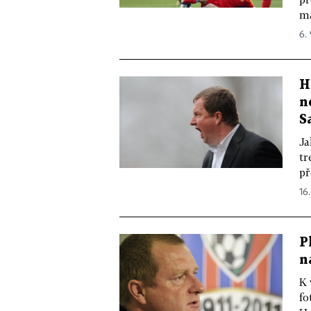
ma
6. 
H
n
S
Ja
tr
př
16.
P
n
K 
fo