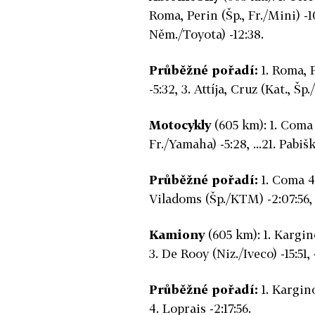
Roma, Perin (Šp., Fr./Mini) -1
Něm./Toyota) -12:38.
Průběžné pořadí:
1. Roma, P
-5:32, 3. Attíja, Cruz (Kat., Šp.
Motocykly
(605 km): 1. Coma 
Fr./Yamaha) -5:28, ...21. Pabi
Průběžné pořadí:
1. Coma 48
Viladoms (Šp./KTM) -2:07:56, ..
Kamiony
(605 km): 1. Kargino
3. De Rooy (Niz./Iveco) -15:51,
Průběžné pořadí:
1. Karginov
4. Loprais -2:17:56.