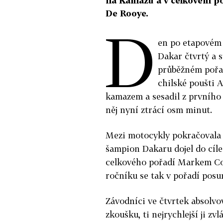
na Kamazu a v celkovém p
De Rooye.
D
en po etapovém v
Dakar čtvrtý a s
průběžném pořad
chilské poušti 
kamazem a sesadil z prvního
něj nyní ztrácí osm minut.
Mezi motocykly pokračovala o
šampion Dakaru dojel do cíle
celkového pořadí Markem C
ročníku se tak v pořadí posu
Závodníci ve čtvrtek absolvo
zkoušku, ti nejrychlejší ji z