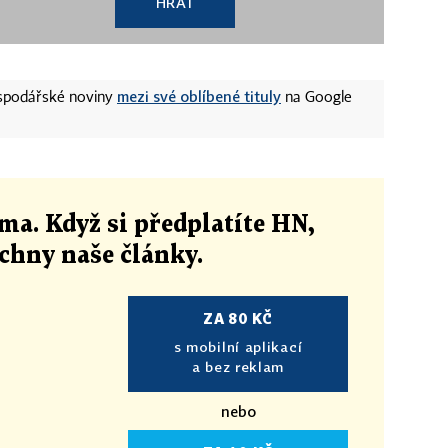
HRÁT
mezi své oblíbené tituly
ospodářské noviny
na Google
ma. Když si předplatíte HN,
echny naše články
.
ZA 80 KČ
s mobilní aplikací
a bez reklam
nebo