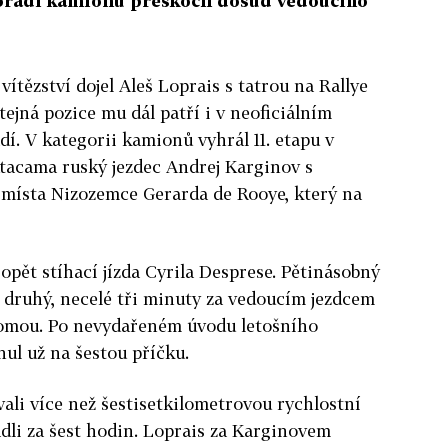
ořadí kamionů přeskočil dosud vedoucího
ítězství dojel Aleš Loprais s tatrou na Rallye
tejná pozice mu dál patří i v neoficiálním
í. V kategorii kamionů vyhrál 11. etapu v
Atacama ruský jezdec Andrej Karginov s
 místa Nizozemce Gerarda de Rooye, který na
pět stíhací jízda Cyrila Desprese. Pětinásobný
 druhý, necelé tři minuty za vedoucím jezdcem
omou. Po nevydařeném úvodu letošního
nul už na šestou příčku.
vali více než šestisetkilometrovou rychlostní
vládli za šest hodin. Loprais za Karginovem