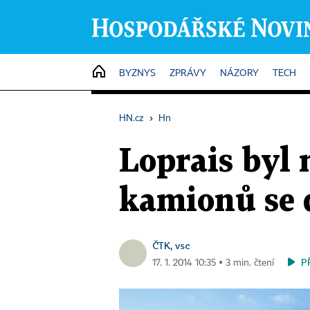
HOME
BYZNYS
ZPRÁVY
NÁZORY
TECH
HN.cz
›
Hn
Loprais byl 
kamionů se 
ČTK, vsc
P
17. 1. 2014 10:35 ▪ 3 min. čtení