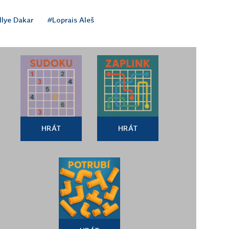
llye Dakar
#Loprais Aleš
HRÁT
HRÁT