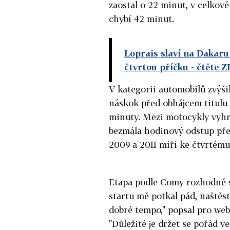
zaostal o 22 minut, v celkov
chybí 42 minut.
Loprais slaví na Dakaru 
čtvrtou příčku
- čtěte 
V kategorii automobilů zvýš
náskok před obhájcem titulu
minuty. Mezi motocykly vyhr
bezmála hodinový odstup pře
2009 a 2011 míří ke čtvrtém
Etapa podle Comy rozhodně s
startu mě potkal pád, naštěst
dobré tempo," popsal pro web 
"Důležité je držet se pořád v