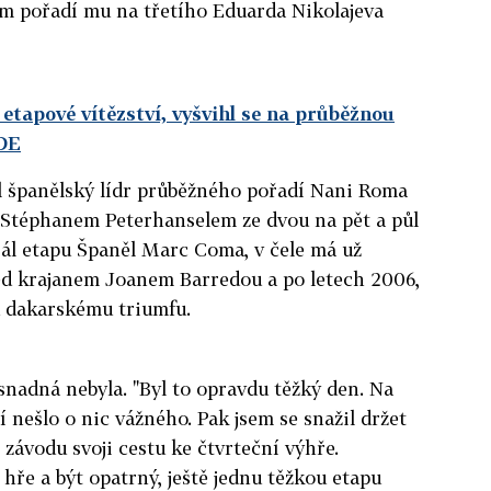
ém pořadí mu na třetího Eduarda Nikolajeva
etapové vítězství, vyšvihl se na průběžnou
ZDE
il španělský lídr průběžného pořadí Nani Roma
 Stéphanem Peterhanselem ze dvou na pět a půl
ál etapu Španěl Marc Coma, v čele má už
d krajanem Joanem Barredou a po letech 2006,
u dakarskému triumfu.
nadná nebyla. "Byl to opravdu těžký den. Na
í nešlo o nic vážného. Pak jsem se snažil držet
závodu svoji cestu ke čtvrteční výhře.
e hře a být opatrný, ještě jednu těžkou etapu