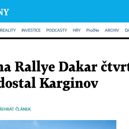
REALITY
INVESTICE
PODCASTY
HRY
PročNe
ARCHIV
D
na Rallye Dakar čtvr
dostal Karginov
ŘEHRÁT ČLÁNEK