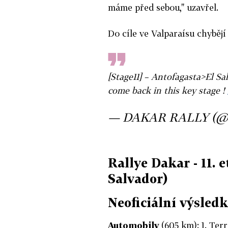
máme před sebou," uzavřel.
Do cíle ve Valparaísu chybějí
[Stage11] – Antofagasta>El S
come back in this key stage !
— DAKAR RALLY (@
Rallye Dakar - 11. 
Salvador)
Neoficiální výsledk
Automobily
(605 km): 1. Terr