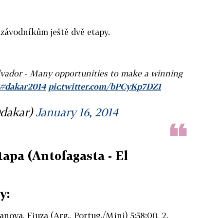
 závodníkům ještě dvě etapy.
alvador - Many opportunities to make a winning
#dakar2014
pic.twitter.com/bPCyKp7DZ1
dakar)
January 16, 2014
etapa (Antofagasta - El
y:
anova, Fiuza (Arg., Portug./Mini) 5:58:00, 2.