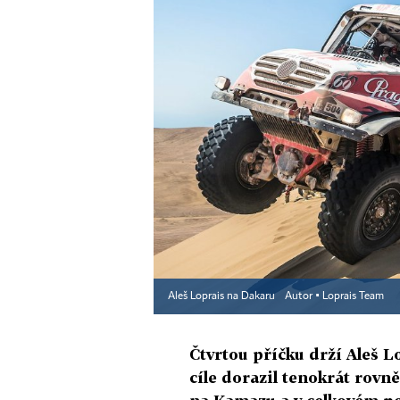
Aleš Loprais na Dakaru
Autor ▪
Loprais Team
Čtvrtou příčku drží Aleš L
cíle dorazil tenokrát rovn