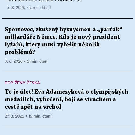
5. 8. 2026 ▪ 4 min. čtení
Sportovec, zkušený byznysmen a „parťák“
miliardáře Němce. Kdo je nový prezident
lyžařů, který musí vyřešit několik
problémů?
9. 6. 2026 ▪ 6 min. čtení
TOP ŽENY ČESKA
To je úlet! Eva Adamczyková o olympijských
medailích, vyhoření, boji se strachem a
cestě zpět na vrchol
27. 3. 2026 ▪ 16 min. čtení