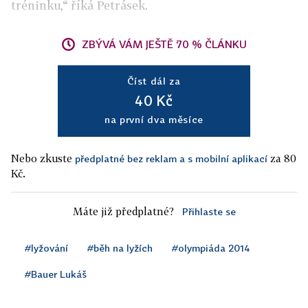
tréninku,“ říká Petrásek.
ZBÝVÁ VÁM JEŠTĚ 70 % ČLÁNKU
Číst dál za
40 Kč
na první dva měsíce
Nebo zkuste
za 80
předplatné bez reklam a s mobilní aplikací
Kč.
Máte již předplatné?
Přihlaste se
#lyžování
#běh na lyžích
#olympiáda 2014
#Bauer Lukáš