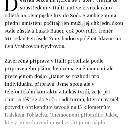
D
soustředění v Itálii a už ve čtvrtek ráno
odlétá na olympijské hry do Soči. S ambicemi na
přední umístění počítají jen muži, jejichž jedničkou
stále zůstává Lukáš Bauer, což potvrdil i trenér
Miroslav Petrásek. Ženy budou spoléhat hlavně na
Evu Vrabcovou-Nývltovou.
Závěrečná příprava v Itálii probíhala podle
připraveného plánu, ke dvěma změnám v ní ale
přece jenom došlo. „Bauer se rozhodl pro
individuální přípravu. Jsme spolu ale v
telefonickém kontaktu a Lukáš tvrdí, že je při
chuti a těší se do Soči. Ladí formu, kterou by měl
potvrdit o víkendu v závodě na 15 kilometrů v
italském Toblachu. Onemocnění přibrzdilo Jakše,
který po uzdravení musel zvolit jinou náplň