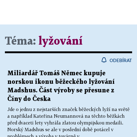
Téma:
lyžování
ODEBÍRAT
Miliardář Tomáš Němec kupuje
norskou ikonu běžeckého lyžování
Madshus. Část výroby se přesune z
Číny do Česka
Jde o jednu z nejstarších značek běžeckých lyží na světě
a například Kateřina Neumannová na těchto běžkách
před dvaceti lety vyhrála zlatou olympijskou medaili.
Norský Madshus se ale v poslední době potácel v
problémech a výroba v továrně v...