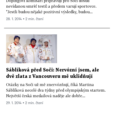
Dopingoví komisaři připravují pro Soči dosud
nevídanou smršť testů a předem varují sportovce.
"Jestli budou nějaké pozitivní výsledky, budou...
28. 1. 2014 ▪ 2 min. čtení
Sáblíková před Soči: Nervózní jsem, ale
dvě zlata z Vancouveru mě uklidňují
Otázky na Soči už mě znervózňují, říká Martina
Sáblíková necelé dva týdny před olympijským startem.
Největší česká medailová naděje ale dobře...
29. 1. 2014 ▪ 2 min. čtení