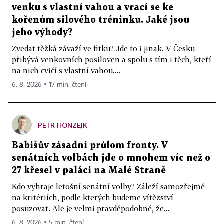
venku s vlastní vahou a vrací se ke
kořenům silového tréninku. Jaké jsou
jeho výhody?
Zvedat těžká závaží ve fitku? Jde to i jinak. V Česku
přibývá venkovních posiloven a spolu s tím i těch, kteří
na nich cvičí s vlastní vahou....
6. 8. 2026 ▪ 17 min. čtení
PETR HONZEJK
Babišův zásadní průlom fronty. V
senátních volbách jde o mnohem víc než o
27 křesel v paláci na Malé Straně
Kdo vyhraje letošní senátní volby? Záleží samozřejmě
na kritériích, podle kterých budeme vítězství
posuzovat. Ale je velmi pravděpodobné, že...
6. 8. 2026 ▪ 5 min. čtení