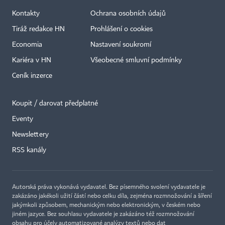
Kontakty
Ochrana osobních údajů
Tiráž redakce HN
Prohlášení o cookies
Economia
Nastavení soukromí
Kariéra v HN
Všeobecné smluvní podmínky
Ceník inzerce
Koupit / darovat předplatné
Eventy
×
Newslettery
RSS kanály
Autorská práva vykonává vydavatel. Bez písemného svolení vydavatele je
zakázáno jakékoli užití částí nebo celku díla, zejména rozmnožování a šíření
jakýmkoli způsobem, mechanickým nebo elektronickým, v českém nebo
jiném jazyce. Bez souhlasu vydavatele je zakázáno též rozmnožování
obsahu pro účely automatizované analýzy textů nebo dat