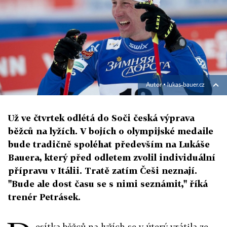
Autor ▪
lukas-bauer.cz
Už ve čtvrtek odlétá do Soči česká výprava
běžců na lyžích. V bojích o olympijské medaile
bude tradičně spoléhat především na Lukáše
Bauera, který před odletem zvolil individuální
přípravu v Itálii. Tratě zatím Češi neznají.
"Bude ale dost času se s nimi seznámit," říká
trenér Petrásek.
esítka běžců na lyžích se v úterý vrátila ze