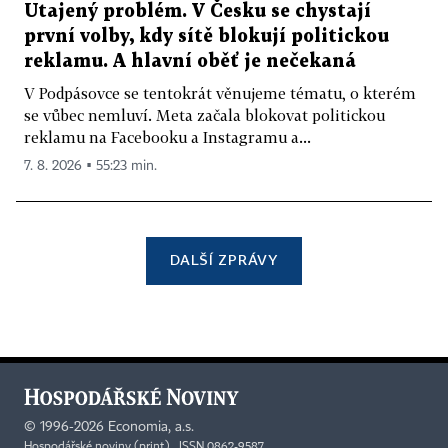
Utajený problém. V Česku se chystají
první volby, kdy sítě blokují politickou
reklamu. A hlavní oběť je nečekaná
V Podpásovce se tentokrát věnujeme tématu, o kterém
se vůbec nemluví. Meta začala blokovat politickou
reklamu na Facebooku a Instagramu a...
7. 8. 2026 ▪ 55:23 min.
DALŠÍ ZPRÁVY
©
1996-2026
Economia, a.s.
Hospodářské noviny (print) ISSN 0862-9587