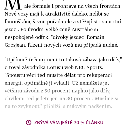
M
ale formule 1 prohrává na všech frontách.
Nové vozy mají k atraktivitě daleko, nelíbí se
fanouškům, štvou pořadatele a stěžují si i samotní
jezdci. Po úvodní Velké ceně Austrálie si
nespokojeně odfrkl "divoký jezdec" Romain
Grosjean. Řízení nových vozů mu připadá nudné.
"Upřímně řečeno, není to taková zábava jako dřív,"
citoval závodníka Lotusu web NBC Sports.
"Spoustu věcí teď musíte dělat pro rekuperaci
energií, optimálně ji vyladit. Už nemůžete jet
většinu závodu z 90 procent naplno jako dřív,
chvílemi teď jedete jen na 30 procent. Musíme si
na to zvyknout," přiblížil s nulovým nadšením.
ZBÝVÁ VÁM JEŠTĚ 70 % ČLÁNKU