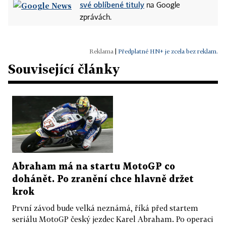
své oblíbené tituly
na Google
zprávách.
|
Předplatné HN+ je zcela bez reklam.
Související články
Abraham má na startu MotoGP co
dohánět. Po zranění chce hlavně držet
krok
První závod bude velká neznámá, říká před startem
seriálu MotoGP český jezdec Karel Abraham. Po operaci