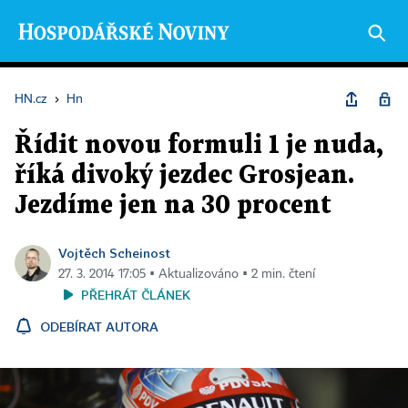
HN.cz
›
Hn
Řídit novou formuli 1 je nuda,
říká divoký jezdec Grosjean.
Jezdíme jen na 30 procent
Vojtěch Scheinost
27. 3. 2014 17:05 ▪ Aktualizováno ▪ 2 min. čtení
PŘEHRÁT ČLÁNEK
ODEBÍRAT AUTORA