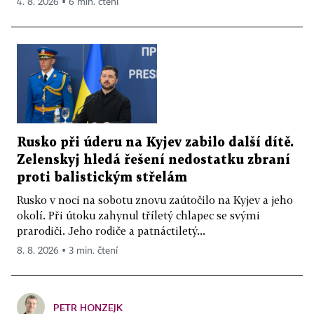
4. 8. 2026 ▪ 6 min. čtení
Rusko při úderu na Kyjev zabilo další dítě.
Zelenskyj hledá řešení nedostatku zbraní
proti balistickým střelám
Rusko v noci na sobotu znovu zaútočilo na Kyjev a jeho
okolí. Při útoku zahynul tříletý chlapec se svými
prarodiči. Jeho rodiče a patnáctiletý...
8. 8. 2026 ▪ 3 min. čtení
PETR HONZEJK