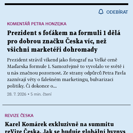
ODEBÍRAT
KOMENTÁŘ PETRA HONZEJKA
Prezident s foťákem na formuli 1 dělá
pro dobrou značku Česka víc, než
všichni marketéři dohromady
Prezident strávil víkend jako fotograf na Velké ceně
Maďarska formule 1. Samozřejmě to vyvolalo ve světě i
u nás značnou pozornost. Ze strany odpůrců Petra Pavla
zaznívají věty o falešném marketingu, bulvarizaci
politiky. Či dokonce o...
28. 7. 2026 ▪ 5 min. čtení
REVIZE ČESKA
Karel Komárek exkluzivně na summitu
reVize Česka. Jak se buduje globální byznys