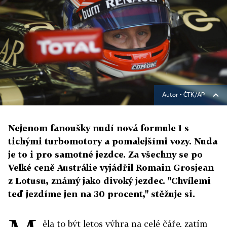
Autor ▪
ČTK/AP
Nejenom fanoušky nudí nová formule 1 s
tichými turbomotory a pomalejšími vozy. Nuda
je to i pro samotné jezdce. Za všechny se po
Velké ceně Austrálie vyjádřil Romain Grosjean
z Lotusu, známý jako divoký jezdec. "Chvílemi
teď jezdíme jen na 30 procent," stěžuje si.
ěla to být letos výhra na celé čáře, zatím