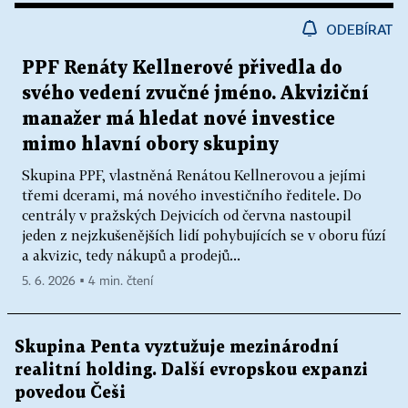
ODEBÍRAT
PPF Renáty Kellnerové přivedla do
svého vedení zvučné jméno. Akviziční
manažer má hledat nové investice
mimo hlavní obory skupiny
Skupina PPF, vlastněná Renátou Kellnerovou a jejími
třemi dcerami, má nového investičního ředitele. Do
centrály v pražských Dejvicích od června nastoupil
jeden z nejzkušenějších lidí pohybujících se v oboru fúzí
a akvizic, tedy nákupů a prodejů...
5. 6. 2026 ▪ 4 min. čtení
Skupina Penta vyztužuje mezinárodní
realitní holding. Další evropskou expanzi
povedou Češi