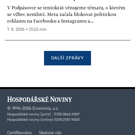
V Podpásovce se tentokrát věnujeme tématu, o kterém
se vůbec nemluví. Meta začala blokovat politickou
reklamu na Facebooku a Instagramu a...
7. 8. 2026 ▪ 55:23 min.
DALŠÍ ZPRÁVY
©
1996-2026
Economia, a.s.
Hospodářské noviny (print) ISSN 0862-9587
Hospodářské noviny (online) ISSN 2787-950X
Certifikováno
Sledujte nás