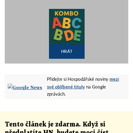
HRÁT
mezi
Přidejte si Hospodářské noviny
své oblíbené tituly
na Google
zprávách.
Tento článek
je
zdarma. Když si
předplatíte HN, budete moci číst