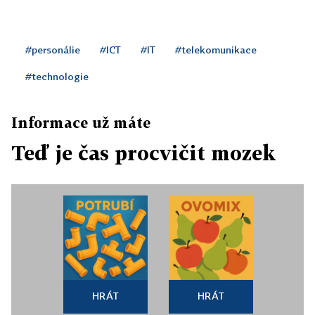
#personálie
#ICT
#IT
#telekomunikace
#technologie
Informace už máte
Teď je čas procvičit mozek
HRÁT
HRÁT