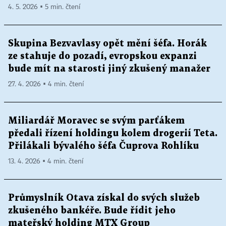
4. 5. 2026 ▪ 5 min. čtení
Skupina Bezvavlasy opět mění šéfa. Horák
ze stahuje do pozadí, evropskou expanzi
bude mít na starosti jiný zkušený manažer
27. 4. 2026 ▪ 4 min. čtení
Miliardář Moravec se svým parťákem
předali řízení holdingu kolem drogerií Teta.
Přilákali bývalého šéfa Čuprova Rohlíku
13. 4. 2026 ▪ 4 min. čtení
Průmyslník Otava získal do svých služeb
zkušeného bankéře. Bude řídit jeho
mateřský holding MTX Group