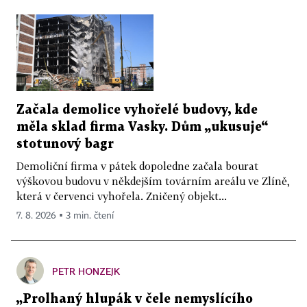
Začala demolice vyhořelé budovy, kde
měla sklad firma Vasky. Dům „ukusuje“
stotunový bagr
Demoliční firma v pátek dopoledne začala bourat
výškovou budovu v někdejším továrním areálu ve Zlíně,
která v červenci vyhořela. Zničený objekt...
7. 8. 2026 ▪ 3 min. čtení
PETR HONZEJK
„Prolhaný hlupák v čele nemyslícího