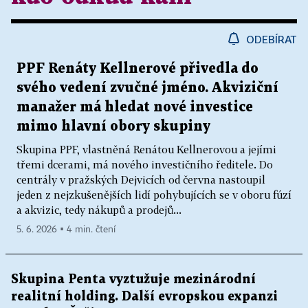
ODEBÍRAT
PPF Renáty Kellnerové přivedla do
svého vedení zvučné jméno. Akviziční
manažer má hledat nové investice
mimo hlavní obory skupiny
Skupina PPF, vlastněná Renátou Kellnerovou a jejími
třemi dcerami, má nového investičního ředitele. Do
centrály v pražských Dejvicích od června nastoupil
jeden z nejzkušenějších lidí pohybujících se v oboru fúzí
a akvizic, tedy nákupů a prodejů...
5. 6. 2026 ▪ 4 min. čtení
Skupina Penta vyztužuje mezinárodní
realitní holding. Další evropskou expanzi