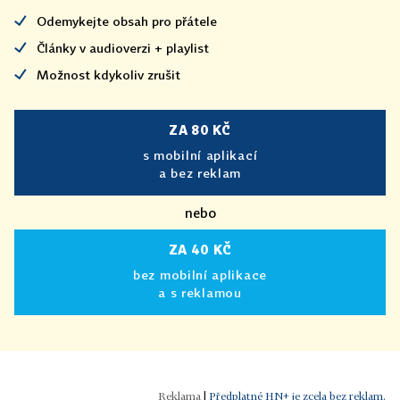
Odemykejte obsah pro přátele
Články v audioverzi + playlist
Možnost kdykoliv zrušit
ZA 80 KČ
s mobilní aplikací
a bez reklam
nebo
ZA 40 KČ
bez mobilní aplikace
a s reklamou
|
Předplatné HN+ je zcela bez reklam.