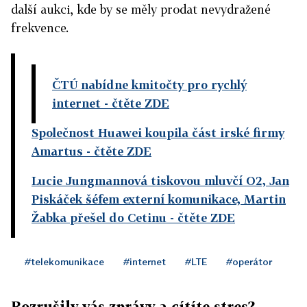
další aukci, kde by se měly prodat nevydražené
frekvence.
ČTÚ nabídne kmitočty pro rychlý
internet
- čtěte ZDE
Společnost Huawei koupila část irské firmy
Amartus
- čtěte ZDE
Lucie Jungmannová tiskovou mluvčí O2, Jan
Piskáček šéfem externí komunikace, Martin
Žabka přešel do Cetinu
- čtěte ZDE
#telekomunikace
#internet
#LTE
#operátor
Rozrušily vás zprávy a cítíte stres?