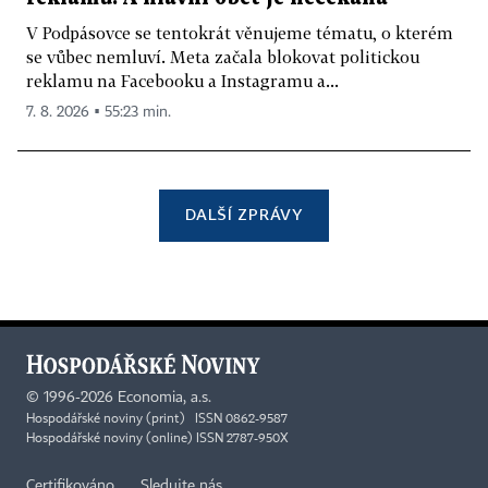
V Podpásovce se tentokrát věnujeme tématu, o kterém
se vůbec nemluví. Meta začala blokovat politickou
reklamu na Facebooku a Instagramu a...
7. 8. 2026 ▪ 55:23 min.
DALŠÍ ZPRÁVY
©
1996-2026
Economia, a.s.
Hospodářské noviny (print) ISSN 0862-9587
Hospodářské noviny (online) ISSN 2787-950X
Certifikováno
Sledujte nás