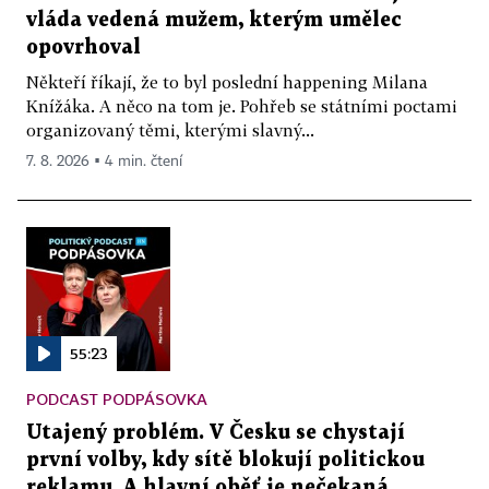
vláda vedená mužem, kterým umělec
opovrhoval
Někteří říkají, že to byl poslední happening Milana
Knížáka. A něco na tom je. Pohřeb se státními poctami
organizovaný těmi, kterými slavný...
7. 8. 2026 ▪ 4 min. čtení
55:23
PODCAST PODPÁSOVKA
Utajený problém. V Česku se chystají
první volby, kdy sítě blokují politickou
reklamu. A hlavní oběť je nečekaná