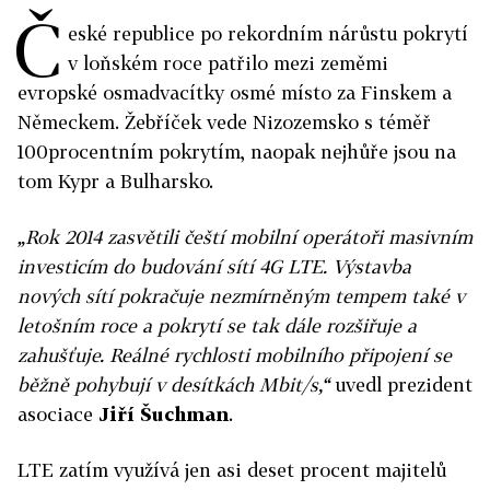
Č
eské republice po rekordním nárůstu pokrytí
v loňském roce patřilo mezi zeměmi
evropské osmadvacítky osmé místo za Finskem a
Německem. Žebříček vede Nizozemsko s téměř
100procentním pokrytím, naopak nejhůře jsou na
tom Kypr a Bulharsko.
„Rok 2014 zasvětili čeští mobilní operátoři masivním
investicím do budování sítí 4G LTE. Výstavba
nových sítí pokračuje nezmírněným tempem také v
letošním roce a pokrytí se tak dále rozšiřuje a
zahušťuje. Reálné rychlosti mobilního připojení se
běžně pohybují v desítkách Mbit/s,“
uvedl prezident
asociace
Jiří Šuchman
.
LTE zatím využívá jen asi deset procent majitelů