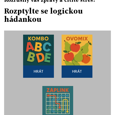
Rozptylte se logickou
hádankou
HRÁT
HRÁT