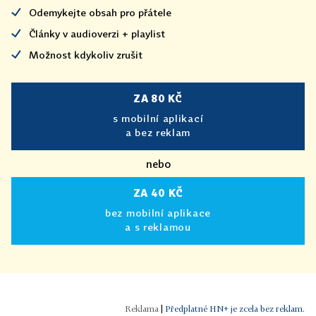
Odemykejte obsah pro přátele
Články v audioverzi + playlist
Možnost kdykoliv zrušit
ZA 80 KČ
s mobilní aplikací
a bez reklam
nebo
ZA 40 KČ
bez mobilní aplikace
a s reklamou
|
Předplatné HN+ je zcela bez reklam.