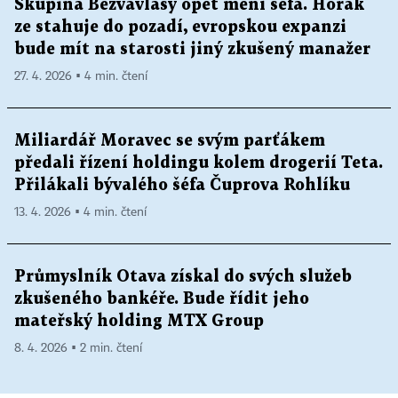
Skupina Bezvavlasy opět mění šéfa. Horák
ze stahuje do pozadí, evropskou expanzi
bude mít na starosti jiný zkušený manažer
27. 4. 2026 ▪ 4 min. čtení
Miliardář Moravec se svým parťákem
předali řízení holdingu kolem drogerií Teta.
Přilákali bývalého šéfa Čuprova Rohlíku
13. 4. 2026 ▪ 4 min. čtení
Průmyslník Otava získal do svých služeb
zkušeného bankéře. Bude řídit jeho
mateřský holding MTX Group
8. 4. 2026 ▪ 2 min. čtení