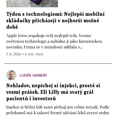
Týden s technologiemi: Nejlepší mobilní
skládačky přicházejí v nejhorší možné
době
Apple letos zopakuje svůj nejlepší trik. Vezme
ověřenou technologii a nabídne ji jako fantastickou
novinku. Firma to v minulosti udělala v...
7. 8. 2026 ▪ 4 min. čtení
LUDĚK VAINERT
Nehladov, nepíchej si injekci, prostě si
vezmi prášek. Eli Lilly má svatý grál
pacientů i investorů
Injekce si běžní lidé sami píchají jen velmi neradi. Podle
průzkumů má k takové formě užívání léků averzi sedm