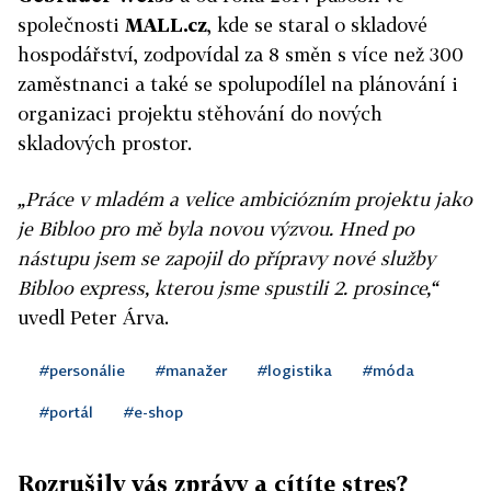
společnosti
MALL.cz
, kde se staral o skladové
hospodářství, zodpovídal za 8 směn s více než 300
zaměstnanci a také se spolupodílel na plánování i
organizaci projektu stěhování do nových
skladových prostor.
„Práce v mladém a velice ambiciózním projektu jako
je Bibloo pro mě byla novou výzvou. Hned po
nástupu jsem se zapojil do přípravy nové služby
Bibloo express, kterou jsme spustili 2. prosince,“
uvedl Peter Árva.
#personálie
#manažer
#logistika
#móda
#portál
#e-shop
Rozrušily vás zprávy a cítíte stres?