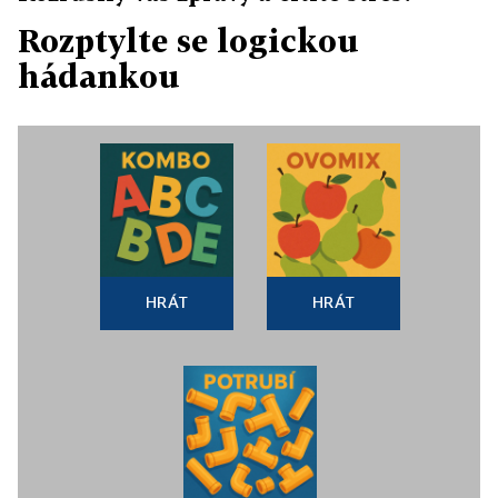
Rozptylte se logickou
hádankou
HRÁT
HRÁT