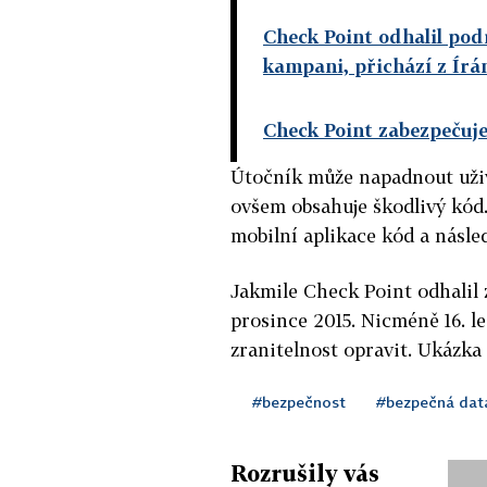
Check Point odhalil pod
kampani, přichází z Írá
Check Point zabezpečuje
Útočník může napadnout uživ
ovšem obsahuje škodlivý kód.
mobilní aplikace kód a násle
Jakmile Check Point odhalil z
prosince 2015. Nicméně 16. l
zranitelnost opravit. Ukázka 
#bezpečnost
#bezpečná dat
Rozrušily vás