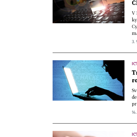
Č
V 
ky
Cy
má
3. 
IC
T
r
Sv
de
pr
14.
IC