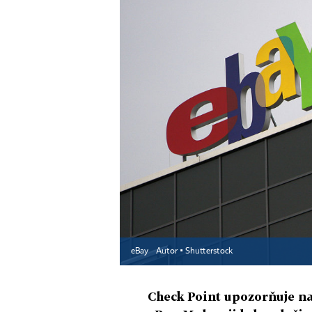
eBay
Autor ▪
Shutterstock
Check Point upozorňuje na