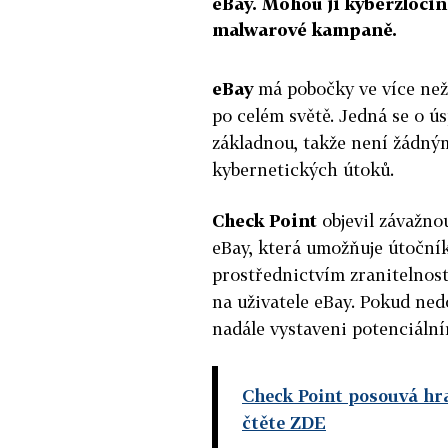
eBay. Mohou ji kyberzločin
malwarové kampaně.
eBay
má pobočky ve více než 
po celém světě. Jedná se o 
základnou, takže není žádným
kybernetických útoků.
Check Point
objevil závažnou
eBay, která umožňuje útoční
prostřednictvím zranitelnost
na uživatele eBay. Pokud ned
nadále vystaveni potenciální
Check Point posouvá hr
čtěte ZDE