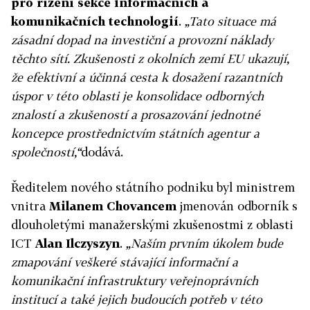
pro řízení sekce informačních a
komunikačních technologií
.
„Tato situace má
zásadní dopad na investiční a provozní náklady
těchto sítí. Zkušenosti z okolních zemí EU ukazují,
že efektivní a účinná cesta k dosažení razantních
úspor v této oblasti je konsolidace odborných
znalostí a zkušeností a prosazování jednotné
koncepce prostřednictvím státních agentur a
společností,“
dodává.
Ředitelem nového státního podniku byl ministrem
vnitra
Milanem Chovancem
jmenován odborník s
dlouholetými manažerskými zkušenostmi z oblasti
ICT
Alan Ilczyszyn
.
„Naším prvním úkolem bude
zmapování veškeré stávající informační a
komunikační infrastruktury veřejnoprávních
institucí a také jejich budoucích potřeb v této