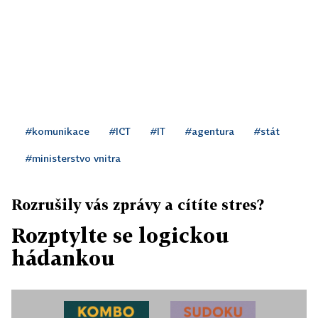
#komunikace
#ICT
#IT
#agentura
#stát
#ministerstvo vnitra
Rozrušily vás zprávy a cítíte stres?
Rozptylte se logickou
hádankou