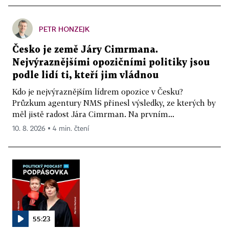
PETR HONZEJK
Česko je země Járy Cimrmana.
Nejvýraznějšími opozičními politiky jsou
podle lidí ti, kteří jim vládnou
Kdo je nejvýraznějším lídrem opozice v Česku?
Průzkum agentury NMS přinesl výsledky, ze kterých by
měl jistě radost Jára Cimrman. Na prvním...
10. 8. 2026 ▪ 4 min. čtení
55:23