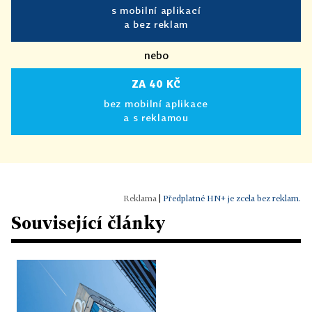
s mobilní aplikací
a bez reklam
nebo
ZA 40 KČ
bez mobilní aplikace
a s reklamou
|
Předplatné HN+ je zcela bez reklam.
Související články