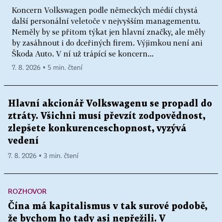
Koncern Volkswagen podle německých médií chystá
další personální veletoče v nejvyšším managementu.
Neměly by se přitom týkat jen hlavní značky, ale měly
by zasáhnout i do dceřiných firem. Výjimkou není ani
Škoda Auto. V ní už trápící se koncern...
7. 8. 2026 ▪ 5 min. čtení
Hlavní akcionář Volkswagenu se propadl do
ztráty. Všichni musí převzít zodpovědnost,
zlepšete konkurenceschopnost, vyzývá
vedení
7. 8. 2026 ▪ 3 min. čtení
ROZHOVOR
Čína má kapitalismus v tak surové podobě,
že bychom ho tady asi nepřežili. V