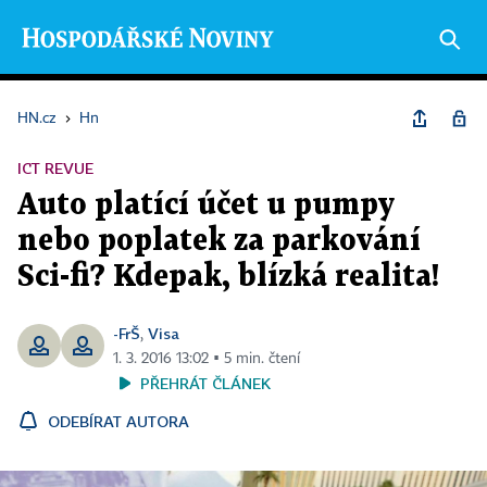
HN.cz
›
Hn
ICT REVUE
Auto platící účet u pumpy
nebo poplatek za parkování
Sci-fi? Kdepak, blízká realita!
-FrŠ
Visa
,
1. 3. 2016 13:02 ▪ 5 min. čtení
PŘEHRÁT ČLÁNEK
ODEBÍRAT AUTORA