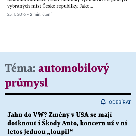
vybraných míst České republiky. Jako...
25. 1. 2016 ▪ 2 min. čtení
Téma:
automobilový
průmysl
ODEBÍRAT
Jahn do VW? Změny v USA se mají
dotknout i Škody Auto, koncern už v ní
letos jednou „loupil“