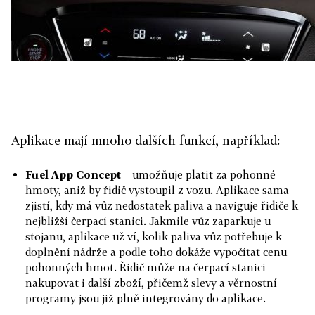
Aplikace mají mnoho dalších funkcí, například:
Fuel App Concept
– umožňuje platit za pohonné
hmoty, aniž by řidič vystoupil z vozu. Aplikace sama
zjistí, kdy má vůz nedostatek paliva a naviguje řidiče k
nejbližší čerpací stanici. Jakmile vůz zaparkuje u
stojanu, aplikace už ví, kolik paliva vůz potřebuje k
doplnění nádrže a podle toho dokáže vypočítat cenu
pohonných hmot. Řidič může na čerpací stanici
nakupovat i další zboží, přičemž slevy a věrnostní
programy jsou již plně integrovány do aplikace.