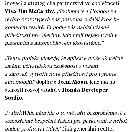
inovaci a strategická partnerství ve společnosti
Visa Jim McCarthy
.
„Spolupráce s Hondou na
těchto prototypech nás posunula o další krok ke
komerční realitě. Ta podle nás nabízí úžasné
příležitosti pro všechny, kdo hrají nějakou roli v
platebním a automobilovém ekosystému.”
„Tento projekt ukazuje, že aplikace může skutečně
změnit uživatelskou zkušenost s vozem
a zároveň vytvořit nové příležitosti pro výrobce
automobilů,“
doplňuje
John Moon
, jenž má na
starosti rozvoj vztahů v
Honda Developer
Studio
.
„V ParkWhiz nám jde o to vytvořit bezproblémové a
samozřejmě bezpečné řešení pro parkování, z něhož
budou profitovat řidiči,“
říká generální ředitel