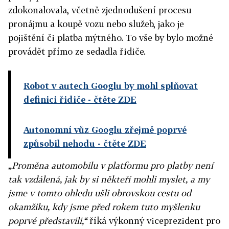
zdokonalovala, včetně zjednodušení procesu
pronájmu a koupě vozu nebo služeb, jako je
pojištění či platba mýtného. To vše by bylo možné
provádět přímo ze sedadla řidiče.
Robot v autech Googlu by mohl splňovat
definici řidiče
- čtěte ZDE
Autonomní vůz Googlu zřejmě poprvé
způsobil nehodu
- čtěte ZDE
„Proměna automobilu v platformu pro platby není
tak vzdálená, jak by si někteří mohli myslet, a my
jsme v tomto ohledu ušli obrovskou cestu od
okamžiku, kdy jsme před rokem tuto myšlenku
poprvé představili,“
říká výkonný viceprezident pro