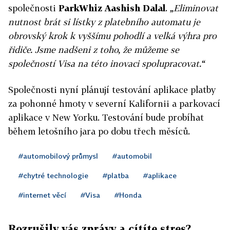
společnosti
ParkWhiz Aashish Dalal
.
„Eliminovat
nutnost brát si lístky z platebního automatu je
obrovský krok k vyššímu pohodlí a velká výhra pro
řidiče. Jsme nadšeni z toho, že můžeme se
společností Visa na této inovaci spolupracovat.“
Společnosti nyní plánují testování aplikace platby
za pohonné hmoty v severní Kalifornii a parkovací
aplikace v New Yorku. Testování bude probíhat
během letošního jara po dobu třech měsíců.
#automobilový průmysl
#automobil
#chytré technologie
#platba
#aplikace
#internet věcí
#Visa
#Honda
Rozrušily vás zprávy a cítíte stres?