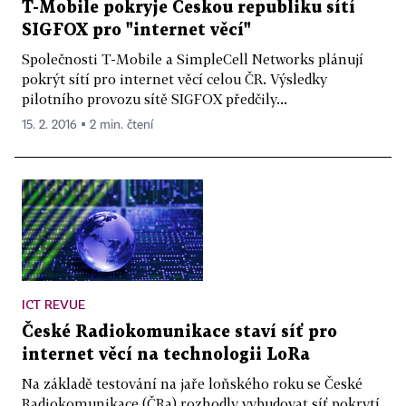
T-Mobile pokryje Českou republiku sítí
SIGFOX pro "internet věcí"
Společnosti T-Mobile a SimpleCell Networks plánují
pokrýt sítí pro internet věcí celou ČR. Výsledky
pilotního provozu sítě SIGFOX předčily...
15. 2. 2016 ▪ 2 min. čtení
ICT REVUE
České Radiokomunikace staví síť pro
internet věcí na technologii LoRa
Na základě testování na jaře loňského roku se České
Radiokomunikace (ČRa) rozhodly vybudovat síť pokrytí