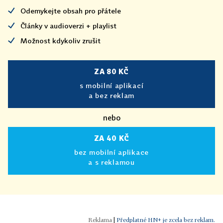
Odemykejte obsah pro přátele
Články v audioverzi + playlist
Možnost kdykoliv zrušit
ZA 80 KČ
s mobilní aplikací
a bez reklam
nebo
ZA 40 KČ
bez mobilní aplikace
a s reklamou
|
Předplatné HN+ je zcela bez reklam.