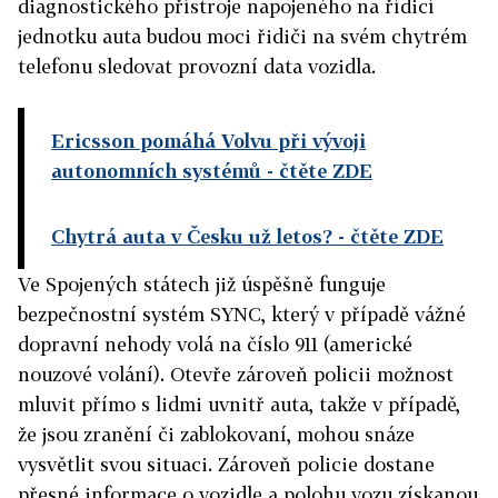
diagnostického přístroje napojeného na řídicí
jednotku auta budou moci řidiči na svém chytrém
telefonu sledovat provozní data vozidla.
Ericsson pomáhá Volvu při vývoji
autonomních systémů
- čtěte ZDE
Chytrá auta v Česku už letos?
- čtěte ZDE
Ve Spojených státech již úspěšně funguje
bezpečnostní systém SYNC, který v případě vážné
dopravní nehody volá na číslo 911 (americké
nouzové volání). Otevře zároveň policii možnost
mluvit přímo s lidmi uvnitř auta, takže v případě,
že jsou zranění či zablokovaní, mohou snáze
vysvětlit svou situaci. Zároveň policie dostane
přesné informace o vozidle a polohu vozu získanou