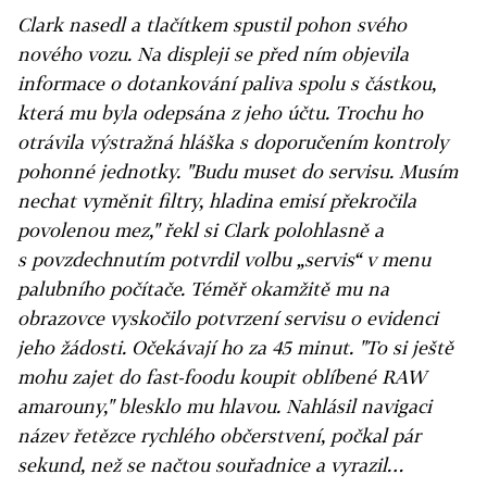
Clark nasedl a tlačítkem spustil pohon svého
nového vozu. Na displeji se před ním objevila
informace o dotankování paliva spolu s částkou,
která mu byla odepsána z jeho účtu. Trochu ho
otrávila výstražná hláška s doporučením kontroly
pohonné jednotky. "Budu muset do servisu. Musím
nechat vyměnit filtry, hladina emisí překročila
povolenou mez," řekl si Clark polohlasně a
s povzdechnutím potvrdil volbu „servis“ v menu
palubního počítače. Téměř okamžitě mu na
obrazovce vyskočilo potvrzení servisu o evidenci
jeho žádosti. Očekávají ho za 45 minut. "To si ještě
mohu zajet do fast-foodu koupit oblíbené RAW
amarouny," blesklo mu hlavou. Nahlásil navigaci
název řetězce rychlého občerstvení, počkal pár
sekund, než se načtou souřadnice a vyrazil…