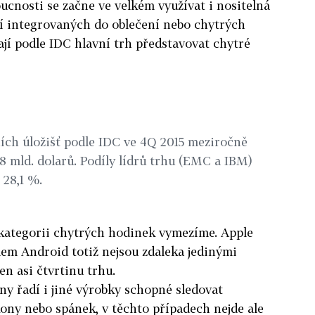
oucnosti se začne ve velkém využívat i nositelná
ní integrovaných do oblečení nebo chytrých
mají podle IDC hlavní trh představovat chytré
ních úložišť podle IDC ve 4Q 2015 meziročně
08 mld. dolarů. Podíly lídrů trhu (EMC a IBM)
 28,1 %.
i kategorii chytrých hodinek vymezíme. Apple
em Android totiž nejsou zdaleka jedinými
en asi čtvrtinu trhu.
ny řadí i jiné výrobky schopné sledovat
kony nebo spánek, v těchto případech nejde ale