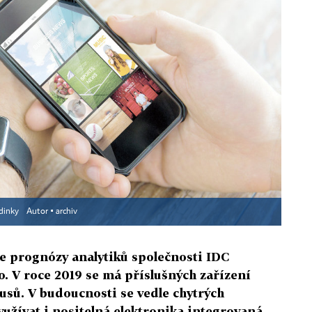
odinky
Autor ▪
archiv
le prognózy analytiků společnosti IDC
o. V roce 2019 se má příslušných zařízení
usů. V budoucnosti se vedle chytrých
užívat i nositelná elektronika integrovaná