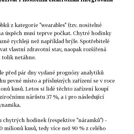
bků z kategorie "wearables" (tzv. nositelné
 na úspěch musí teprve počkat. Chytré hodinky
azně rychleji než například brýle. Spotřebitelé
vat vlastní zdravotní stav, naopak rozšířená
 tolik netáhne.
dle před pár dny vydané prognózy analytiků
rhu pevné místo a příslušných zařízení se v roce
onů kusů. Letos si lidé těchto zařízení koupí
ziročnímu nárůstu 37 %, a i pro následující
dynamika.
eu chytrých hodinek (respektive "náramků") -
00 milionů kusů, tedy více než 90 % z celého