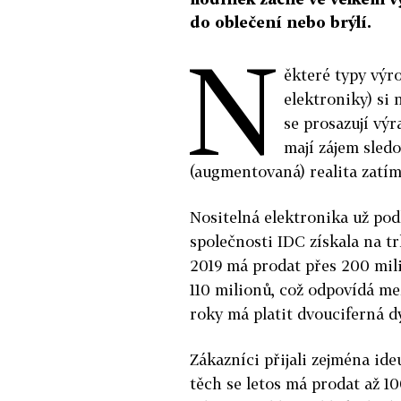
do oblečení nebo brýlí.
N
ěkteré typy výro
elektroniky) si
se prosazují výr
mají zájem sledo
(augmentovaná) realita zatím
Nositelná elektronika už po
společnosti IDC získala na t
2019 má prodat přes 200 mili
110 milionů, což odpovídá me
roky má platit dvouciferná 
Zákazníci přijali zejména id
těch se letos má prodat až 1