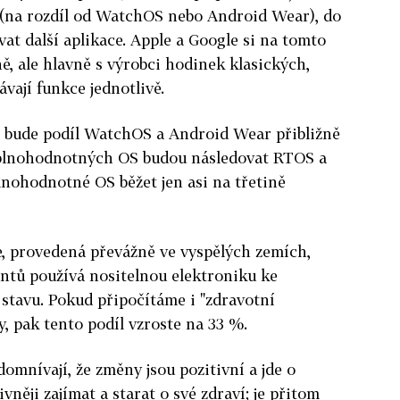
" (na rozdíl od WatchOS nebo Android Wear), do
at další aplikace. Apple a Google si na tomto
ě, ale hlavně s výrobci hodinek klasických,
vají funkce jednotlivě.
0 bude podíl WatchOS a Android Wear přibližně
 plnohodnotných OS budou následovat RTOS a
lnohodnotné OS běžet jen asi na třetině
e, provedená převážně ve vyspělých zemích,
ntů používá nositelnou elektroniku ke
stavu. Pokud připočítáme i "zdravotní
y, pak tento podíl vzroste na 33 %.
 domnívají, že změny jsou pozitivní a jde o
vněji zajímat a starat o své zdraví; je přitom