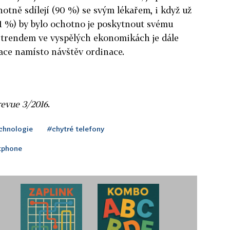
chotně sdílejí (90 %) se svým lékařem, i když už
1 %) by bylo ochotno je poskytnout svému
m trendem ve vyspělých ekonomikách je dále
tace namísto návštěv ordinace.
revue 3/2016
.
chnologie
#chytré telefony
tphone