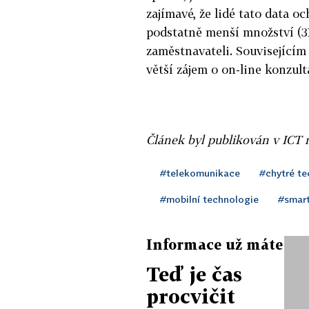
zajímavé, že lidé tato data o
podstatně menší množství (3
zaměstnavateli. Související
větší zájem o on-line konzul
Článek byl publikován v ICT 
#telekomunikace
#chytré te
#mobilní technologie
#smar
Informace už máte
Teď je čas
procvičit