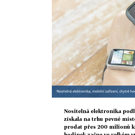
Nositelná elektronika, mobilní zařízení, chytré h
Nositelná elektronika pod
získala na trhu pevné míst
prodat přes 200 milionů k
hodinek začne ve velkém vy