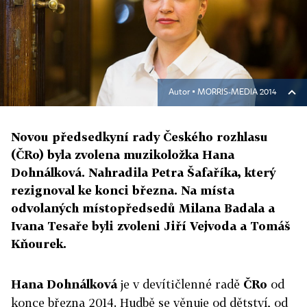
Autor ▪
MORRIS-MEDIA 2014
Novou předsedkyní rady Českého rozhlasu
(ČRo) byla zvolena muzikoložka Hana
Dohnálková. Nahradila Petra Šafaříka, který
rezignoval ke konci března. Na místa
odvolaných místopředsedů Milana Badala a
Ivana Tesaře byli zvoleni Jiří Vejvoda a Tomáš
Kňourek.
Hana Dohnálková
je v devítičlenné radě
ČRo
od
konce března 2014. Hudbě se věnuje od dětství, od