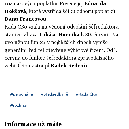
rozhlasových poplatků. Povede jej
Eduarda
Hekšová
, která vystřídá šéfku odboru poplatků
Danu Francovou
.
Rada ČRo vzala na vědomí odvolání šéfredaktora
stanice Vltava
Lukáše Hurníka
k 30. červnu. Na
uvolněnou funkci v nejbližších dnech vypíše
generální ředitel otevřené výběrové řízení. Od 1.
června do funkce šéfredaktora zpravodajského
webu ČRo nastoupí
Radek Kedroň
.
#personálie
#předsedkyně
#Rada ČRo
#rozhlas
Informace už máte