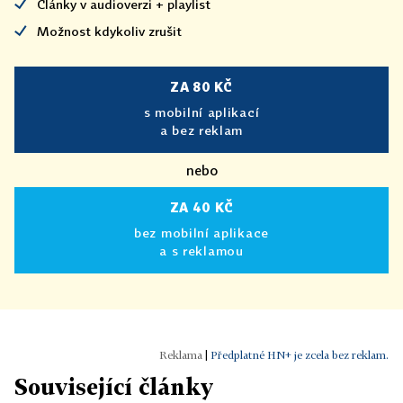
Články v audioverzi + playlist
Možnost kdykoliv zrušit
ZA 80 KČ
s mobilní aplikací
a bez reklam
nebo
ZA 40 KČ
bez mobilní aplikace
a s reklamou
|
Předplatné HN+ je zcela bez reklam.
Související články