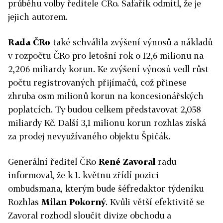
průběhu volby ředitele ČRo. Šafařík odmítl, že je
jejich autorem.
Rada ČRo
také schválila zvýšení výnosů a nákladů
v rozpočtu ČRo pro letošní rok o 12,6 milionu na
2,206 miliardy korun. Ke zvýšení výnosů vedl růst
počtu registrovaných přijímačů, což přinese
zhruba osm milionů korun na koncesionářských
poplatcích. Ty budou celkem představovat 2,058
miliardy Kč. Další 3,1 milionu korun rozhlas získá
za prodej nevyužívaného objektu Špičák.
Generální ředitel ČRo
René Zavoral
radu
informoval, že k 1. květnu zřídí pozici
ombudsmana, kterým bude šéfredaktor týdeníku
Rozhlas
Milan Pokorný
. Kvůli větší efektivitě se
Zavoral rozhodl sloučit divize obchodu a