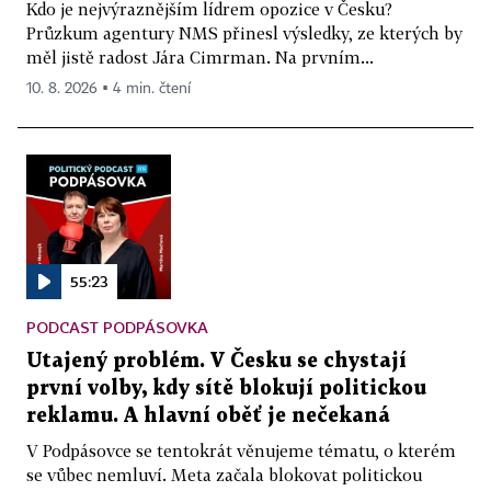
Kdo je nejvýraznějším lídrem opozice v Česku?
Průzkum agentury NMS přinesl výsledky, ze kterých by
měl jistě radost Jára Cimrman. Na prvním...
10. 8. 2026 ▪ 4 min. čtení
55:23
PODCAST PODPÁSOVKA
Utajený problém. V Česku se chystají
první volby, kdy sítě blokují politickou
reklamu. A hlavní oběť je nečekaná
V Podpásovce se tentokrát věnujeme tématu, o kterém
se vůbec nemluví. Meta začala blokovat politickou