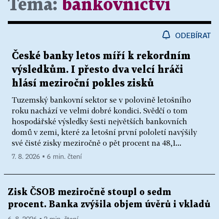
Téma:
bankovnictví
ODEBÍRAT
České banky letos míří k rekordním
výsledkům. I přesto dva velcí hráči
hlásí meziroční pokles zisků
Tuzemský bankovní sektor se v polovině letošního
roku nachází ve velmi dobré kondici. Svědčí o tom
hospodářské výsledky šesti největších bankovních
domů v zemi, které za letošní první pololetí navýšily
své čisté zisky meziročně o pět procent na 48,1...
7. 8. 2026 ▪ 6 min. čtení
Zisk ČSOB meziročně stoupl o sedm
procent. Banka zvýšila objem úvěrů i vkladů