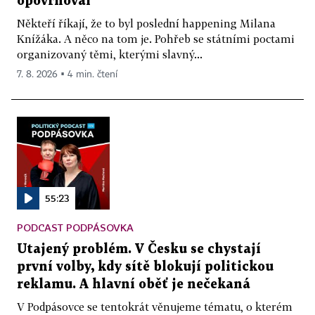
opovrhoval
Někteří říkají, že to byl poslední happening Milana
Knížáka. A něco na tom je. Pohřeb se státními poctami
organizovaný těmi, kterými slavný...
7. 8. 2026 ▪ 4 min. čtení
55:23
PODCAST PODPÁSOVKA
Utajený problém. V Česku se chystají
první volby, kdy sítě blokují politickou
reklamu. A hlavní oběť je nečekaná
V Podpásovce se tentokrát věnujeme tématu, o kterém