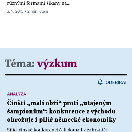
různými formami šikany na...
3. 9. 2015 ▪ 2 min. čtení
Téma:
výzkum
ODEBÍRAT
ANALÝZA
Čínští „malí obři“ proti „utajeným
šampionům“: konkurence z východu
ohrožuje i pilíř německé ekonomiky
Sílící čínské konkurenci čelí doma i v zahraničí