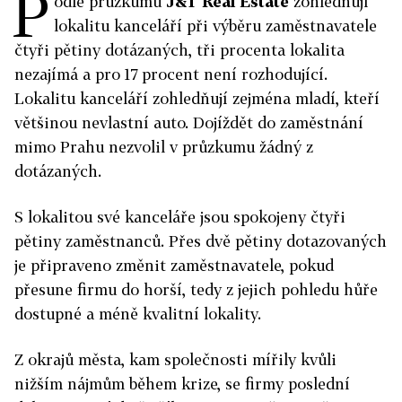
P
odle průzkumu
J&T Real Estate
zohledňují
lokalitu kanceláří při výběru zaměstnavatele
čtyři pětiny dotázaných, tři procenta lokalita
nezajímá a pro 17 procent není rozhodující.
Lokalitu kanceláří zohledňují zejména mladí, kteří
většinou nevlastní auto. Dojíždět do zaměstnání
mimo Prahu nezvolil v průzkumu žádný z
dotázaných.
S lokalitou své kanceláře jsou spokojeny čtyři
pětiny zaměstnanců. Přes dvě pětiny dotazovaných
je připraveno změnit zaměstnavatele, pokud
přesune firmu do horší, tedy z jejich pohledu hůře
dostupné a méně kvalitní lokality.
Z okrajů města, kam společnosti mířily kvůli
nižším nájmům během krize, se firmy poslední