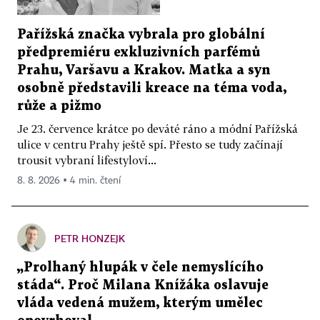
Pařížská značka vybrala pro globální
předpremiéru exkluzivních parfémů
Prahu, Varšavu a Krakov. Matka a syn
osobně představili kreace na téma voda,
růže a pižmo
Je 23. července krátce po deváté ráno a módní Pařížská
ulice v centru Prahy ještě spí. Přesto se tudy začínají
trousit vybraní lifestyloví...
8. 8. 2026 ▪ 4 min. čtení
PETR HONZEJK
„Prolhaný hlupák v čele nemyslícího
stáda“. Proč Milana Knížáka oslavuje
vláda vedená mužem, kterým umělec