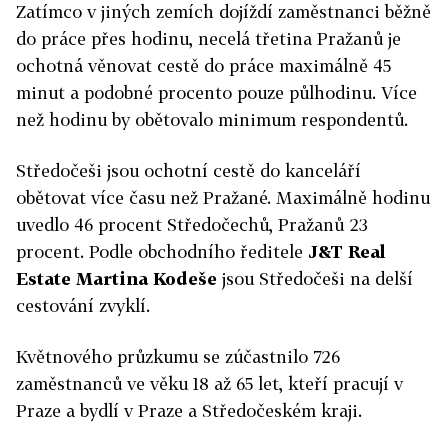
Zatímco v jiných zemích dojíždí zaměstnanci běžně
do práce přes hodinu, necelá třetina Pražanů je
ochotná věnovat cestě do práce maximálně 45
minut a podobné procento pouze půlhodinu. Více
než hodinu by obětovalo minimum respondentů.
Středočeši jsou ochotní cestě do kanceláří
obětovat více času než Pražané. Maximálně hodinu
uvedlo 46 procent Středočechů, Pražanů 23
procent. Podle obchodního ředitele
J&T Real
Estate
Martina Kodeše
jsou Středočeši na delší
cestování zvyklí.
Květnového průzkumu se zúčastnilo 726
zaměstnanců ve věku 18 až 65 let, kteří pracují v
Praze a bydlí v Praze a Středočeském kraji.