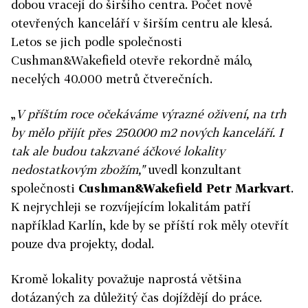
dobou vracejí do širšího centra. Počet nově
otevřených kanceláří v širším centru ale klesá.
Letos se jich podle společnosti
Cushman&Wakefield otevře rekordně málo,
necelých 40.000 metrů čtverečních.
„
V příštím roce očekáváme výrazné oživení, na trh
by mělo přijít přes 250.000 m2 nových kanceláří. I
tak ale budou takzvané áčkové lokality
nedostatkovým zbožím,"
uvedl konzultant
společnosti
Cushman&Wakefield Petr Markvart
.
K nejrychleji se rozvíjejícím lokalitám patří
například Karlín, kde by se příští rok měly otevřít
pouze dva projekty, dodal.
Kromě lokality považuje naprostá většina
dotázaných za důležitý čas dojíždějí do práce.