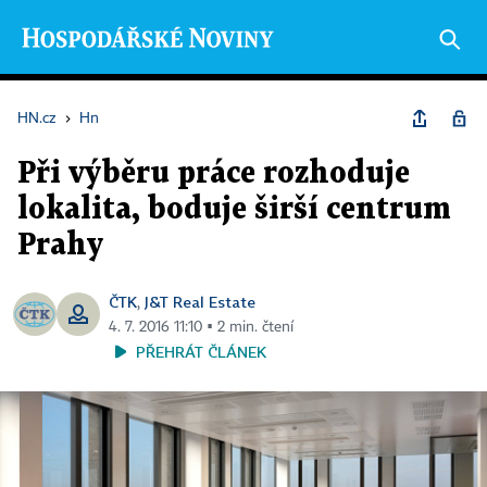
HN.cz
›
Hn
Při výběru práce rozhoduje
lokalita, boduje širší centrum
Prahy
ČTK
J&T Real Estate
,
4. 7. 2016 11:10 ▪ 2 min. čtení
PŘEHRÁT ČLÁNEK