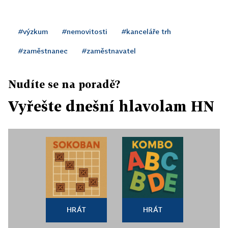
#výzkum
#nemovitosti
#kanceláře trh
#zaměstnanec
#zaměstnavatel
Nudíte se na poradě?
Vyřešte dnešní hlavolam HN
HRÁT
HRÁT