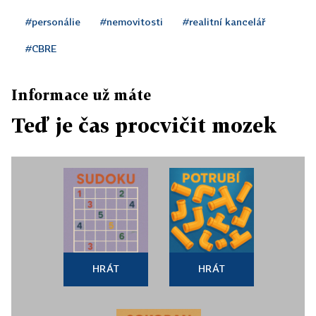
#personálie
#nemovitosti
#realitní kancelář
#CBRE
Informace už máte
Teď je čas procvičit mozek
HRÁT
HRÁT