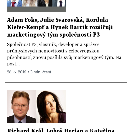
Adam Foks, Julie Svarovská, Kordula
Kiefer-Kempf a Hynek Bartík rozšiřují
marketingový tým společnosti P3
Společnost P3, vlastník, developer a správce
průmyslových nemovitostí s celoevropskou
působností, znovu posílila svůj marketingový tým. Na
post...
26. 6. 2016 ▪ 3 min. čtení
Richard Král, Luboš Herian a Kateřina