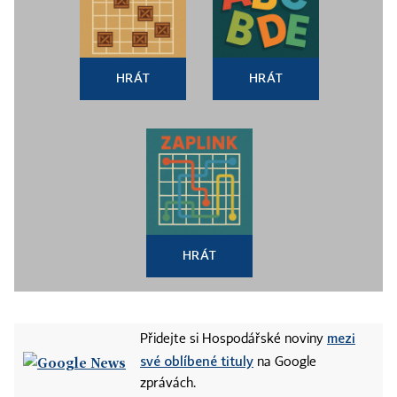
HRÁT
HRÁT
HRÁT
mezi
Přidejte si Hospodářské noviny
své oblíbené tituly
na Google
zprávách.