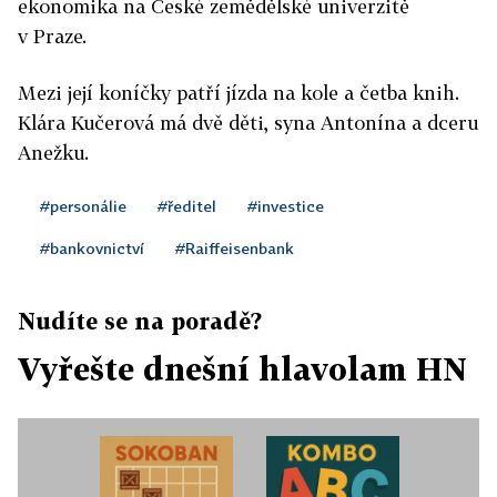
ekonomika na České zemědělské univerzitě
v Praze.
Mezi její koníčky patří jízda na kole a četba knih.
Klára Kučerová má dvě děti, syna Antonína a dceru
Anežku.
#personálie
#ředitel
#investice
#bankovnictví
#Raiffeisenbank
Nudíte se na poradě?
Vyřešte dnešní hlavolam HN