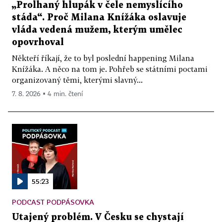
„Prolhaný hlupák v čele nemyslícího
stáda“. Proč Milana Knížáka oslavuje
vláda vedená mužem, kterým umělec
opovrhoval
Někteří říkají, že to byl poslední happening Milana
Knížáka. A něco na tom je. Pohřeb se státními poctami
organizovaný těmi, kterými slavný...
7. 8. 2026 ▪ 4 min. čtení
55:23
PODCAST PODPÁSOVKA
Utajený problém. V Česku se chystají