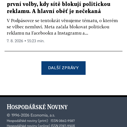
první volby, kdy sítě blokují politickou
reklamu. A hlavní oběť je nečekaná
V Podpásovce se tentokrát věnujeme tématu, o kterém
se vůbec nemluví. Meta začala blokovat politickou
reklamu na Facebooku a Instagramu a...
7. 8. 2026 ▪ 55:23 min.
DALŠÍ ZPRÁVY
©
1996-2026
Economia, a.s.
Hospodářské noviny (print) ISSN 0862-9587
Hospodářské noviny (online) ISSN 2787-950X