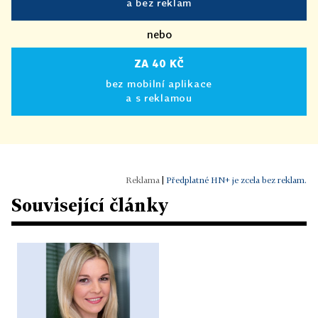
a bez reklam
nebo
ZA 40 KČ
bez mobilní aplikace
a s reklamou
|
Předplatné HN+ je zcela bez reklam.
Související články