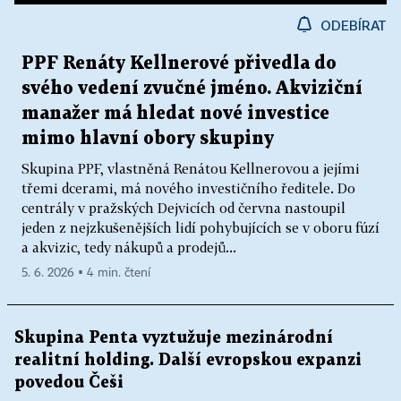
ODEBÍRAT
PPF Renáty Kellnerové přivedla do
svého vedení zvučné jméno. Akviziční
manažer má hledat nové investice
mimo hlavní obory skupiny
Skupina PPF, vlastněná Renátou Kellnerovou a jejími
třemi dcerami, má nového investičního ředitele. Do
centrály v pražských Dejvicích od června nastoupil
jeden z nejzkušenějších lidí pohybujících se v oboru fúzí
a akvizic, tedy nákupů a prodejů...
5. 6. 2026 ▪ 4 min. čtení
Skupina Penta vyztužuje mezinárodní
realitní holding. Další evropskou expanzi
povedou Češi