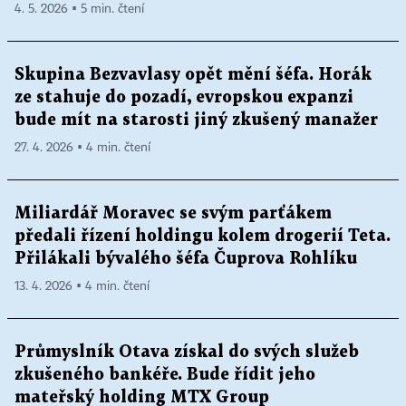
4. 5. 2026 ▪ 5 min. čtení
Skupina Bezvavlasy opět mění šéfa. Horák
ze stahuje do pozadí, evropskou expanzi
bude mít na starosti jiný zkušený manažer
27. 4. 2026 ▪ 4 min. čtení
Miliardář Moravec se svým parťákem
předali řízení holdingu kolem drogerií Teta.
Přilákali bývalého šéfa Čuprova Rohlíku
13. 4. 2026 ▪ 4 min. čtení
Průmyslník Otava získal do svých služeb
zkušeného bankéře. Bude řídit jeho
mateřský holding MTX Group