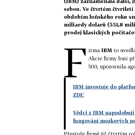
(IBM) zaznamenala další, ji
sebou. Ve čtvrtém čtvrtletí
obdobím loňského roku sníž
miliardy dolarů (551,8 mili
prodej klasických počítačo
F
irma
IBM
to uvedla
Akcie firmy loni p
500, upozornila ag
IBM investuje do platf
ZDE
Vědci z IBM napodobují
fungování mozkových n
Přestože firmě již čtvrtým ro