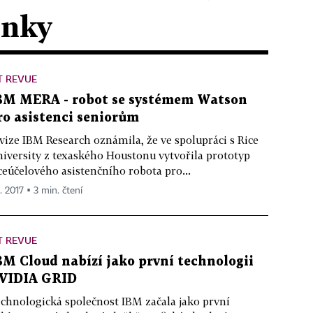
ánky
T REVUE
BM MERA - robot se systémem Watson
ro asistenci seniorům
vize IBM Research oznámila, že ve spolupráci s Rice
iversity z texaského Houstonu vytvořila prototyp
ceúčelového asistenčního robota pro...
1. 2017 ▪ 3 min. čtení
T REVUE
BM Cloud nabízí jako první technologii
VIDIA GRID
chnologická společnost IBM začala jako první