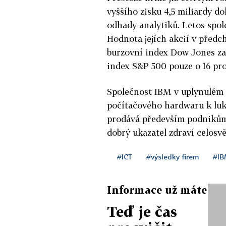
vyššího zisku 4,5 miliardy do
odhady analytiků. Letos spole
Hodnota jejích akcií v předc
burzovní index Dow Jones za
index S&P 500 pouze o 16 pro
Společnost IBM v uplynulém 
počítačového hardwaru k luk
prodává především podnikům 
dobrý ukazatel zdraví celos
#ICT
#výsledky firem
#I
Informace už máte
Teď je čas