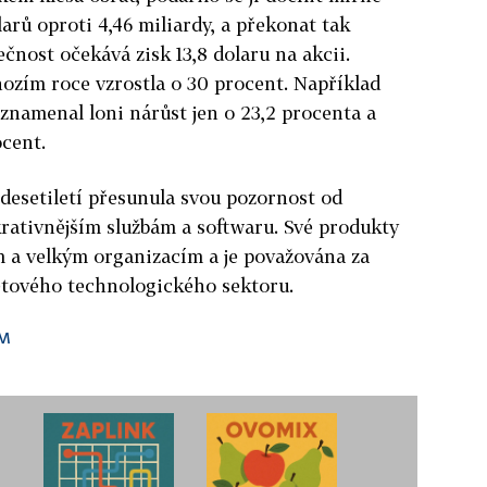
larů oproti 4,46 miliardy, a překonat tak
čnost očekává zisk 13,8 dolaru na akcii.
hozím roce vzrostla o 30 procent. Například
znamenal loni nárůst jen o 23,2 procenta a
cent.
desetiletí přesunula svou pozornost od
rativnějším službám a softwaru. Své produkty
a velkým organizacím a je považována za
větového technologického sektoru.
BM