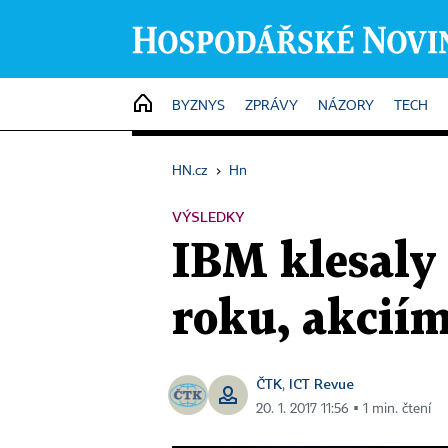
HOME
BYZNYS
ZPRÁVY
NÁZORY
TECH
HN.cz
›
Hn
VÝSLEDKY
IBM klesaly 
roku, akciím
ČTK
ICT Revue
,
20. 1. 2017 11:56 ▪ 1 min. čtení