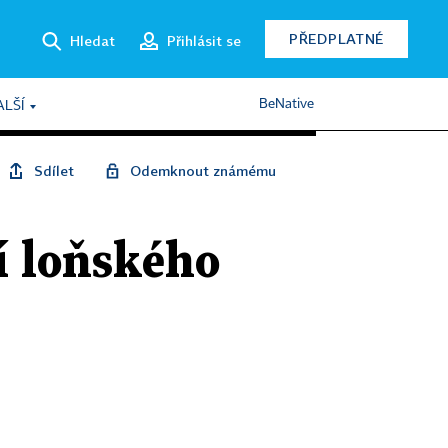
PŘEDPLATNÉ
Hledat
Přihlásit se
BeNative
ALŠÍ
Sdílet
Odemknout známému
tí loňského