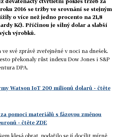
ž devatenáctý čtvrtletní pokles tržeb za
 roku 2016 se tržby ve srovnání se stejným
ily o více než jedno procento na 21,8
ardy Kč). Příčinou je silný dolar a slabší
vých výrobků.
 ve své zprávě zveřejněné v noci na dnešek.
řesto překonaly růst indexu Dow Jones i S&P
entura DPA.
ormy Watson IoT 200 milionů dolarů
- čtěte
 za pomoci materiálů s fázovou změnou
euronů
- čtěte ZDE
kem klesá obrat, podařilo se jí docílit mírně