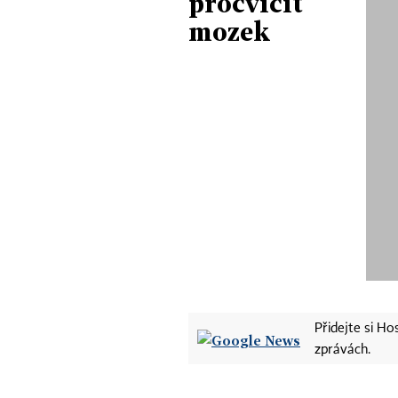
procvičit
mozek
Přidejte si H
zprávách.