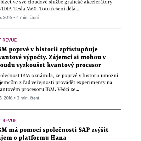
bízet ve své cloudové službě grafické akcelerátory
IDIA Tesla M60. Toto řešení dělá...
6. 2016 ▪ 4 min. čtení
T REVUE
BM poprvé v historii zpřístupňuje
vantové výpočty. Zájemci si mohou v
loudu vyzkoušet kvantový procesor
olečnost IBM oznámila, že poprvé v historii umožní
jemcům z řad veřejnosti provádět experimenty na
antovém procesoru IBM. Vědci ze...
5. 2016 ▪ 3 min. čtení
T REVUE
BM má pomoci společnosti SAP zvýšit
ájem o platformu Hana