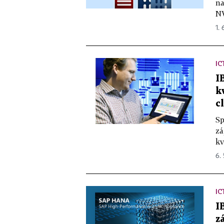
na
NV
1. 
IC
I
k
c
Sp
zá
kv
6. 
IC
I
z