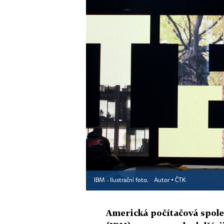
IBM - Ilustrační foto.
Autor ▪
ČTK
Americká počítačová spole