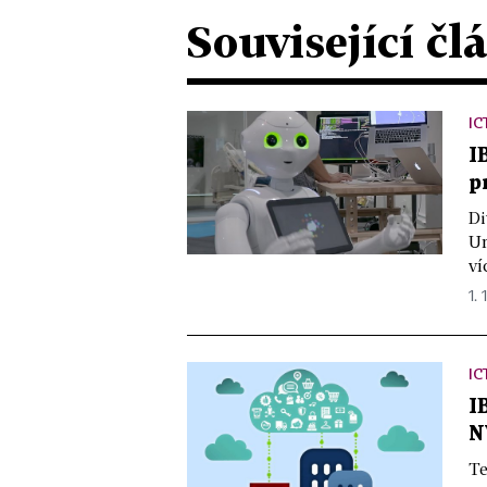
Související čl
IC
I
p
Di
Un
ví
1. 
IC
I
N
Te