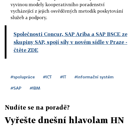
vyvinou modely kooperativního poradenství
vycházející z jejich osvědčených metodik poskytování
služeb a podpory.
Společnosti Concur, SAP Ariba a SAP BSCE ze
skupiny SAP, spojí síly v novém sídle v Praze
-
čtěte ZDE
#spolupráce
#ICT
#IT
#informační systém
#SAP
#IBM
Nudíte se na poradě?
Vyřešte dnešní hlavolam HN