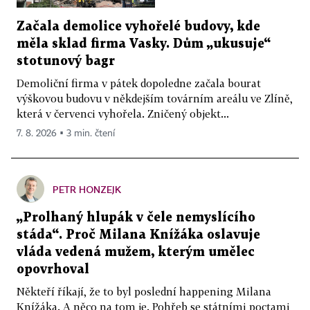
Začala demolice vyhořelé budovy, kde
měla sklad firma Vasky. Dům „ukusuje“
stotunový bagr
Demoliční firma v pátek dopoledne začala bourat
výškovou budovu v někdejším továrním areálu ve Zlíně,
která v červenci vyhořela. Zničený objekt...
7. 8. 2026 ▪ 3 min. čtení
PETR HONZEJK
„Prolhaný hlupák v čele nemyslícího
stáda“. Proč Milana Knížáka oslavuje
vláda vedená mužem, kterým umělec
opovrhoval
Někteří říkají, že to byl poslední happening Milana
Knížáka. A něco na tom je. Pohřeb se státními poctami