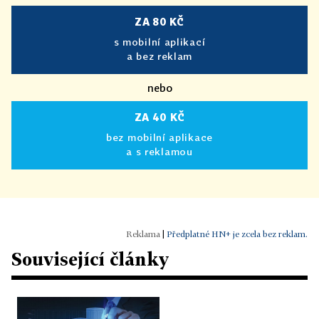
ZA 80 KČ
s mobilní aplikací
a bez reklam
nebo
ZA 40 KČ
bez mobilní aplikace
a s reklamou
|
Předplatné HN+ je zcela bez reklam.
Související články